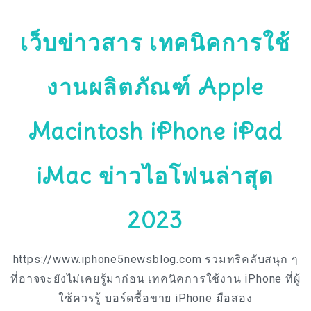
เว็บข่าวสาร เทคนิคการใช้
งานผลิตภัณฑ์ Apple
Macintosh iPhone iPad
iMac ข่าวไอโฟนล่าสุด
2023
https://www.iphone5newsblog.com รวมทริคลับสนุก ๆ
ที่อาจจะยังไม่เคยรู้มาก่อน เทคนิคการใช้งาน iPhone ที่ผู้
ใช้ควรรู้ บอร์ดซื้อขาย iPhone มือสอง