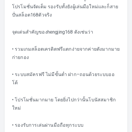
โปรโมชั่นจัดเต็ม รองรับทั้งยังผู้เล่นมือใหม่และก็สาย
ปั่นสล็อต168ตัวจริง
จุดเด่นสำคัญของhengjing168 ดังเช่นว่า
• รวมเกมสล็อตเครดิตฟรีแตกง่ายจากค่ายดังมากมาย
ก่ายกอง
• ระบบสมัครฟรี ไม่มีขั้นต่ำ ฝาก–ถอนด้วยระบบออ
โต้
• โปรโมชั่นมากมาย โดยยิ่งไปกว่านั้นโบนัสสมาชิก
ใหม่
• รองรับการเล่นผ่านมือถือทุกระบบ