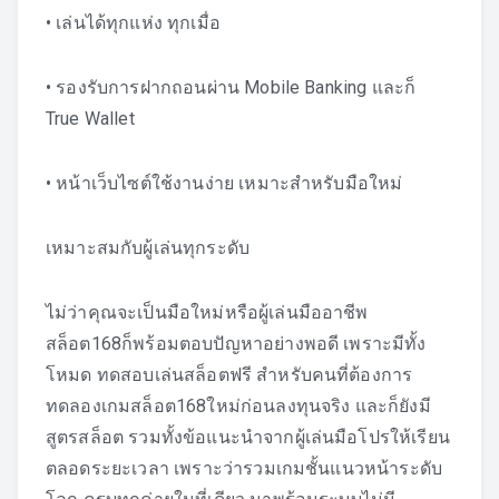
• เล่นได้ทุกแห่ง ทุกเมื่อ
• รองรับการฝากถอนผ่าน Mobile Banking และก็
True Wallet
• หน้าเว็บไซต์ใช้งานง่าย เหมาะสำหรับมือใหม่
เหมาะสมกับผู้เล่นทุกระดับ
ไม่ว่าคุณจะเป็นมือใหม่หรือผู้เล่นมืออาชีพ
สล็อต168ก็พร้อมตอบปัญหาอย่างพอดี เพราะมีทั้ง
โหมด ทดสอบเล่นสล็อตฟรี สำหรับคนที่ต้องการ
ทดลองเกมสล็อต168ใหม่ก่อนลงทุนจริง และก็ยังมี
สูตรสล็อต รวมทั้งข้อแนะนำจากผู้เล่นมือโปรให้เรียน
ตลอดระยะเวลา เพราะว่ารวมเกมชั้นแนวหน้าระดับ