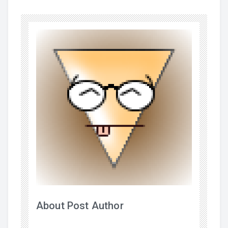
About Post Author