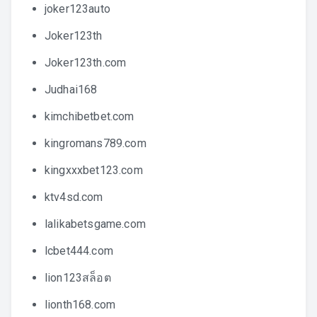
joker123auto
Joker123th
Joker123th.com
Judhai168
kimchibetbet.com
kingromans789.com
kingxxxbet123.com
ktv4sd.com
lalikabetsgame.com
lcbet444.com
lion123สล็อต
lionth168.com