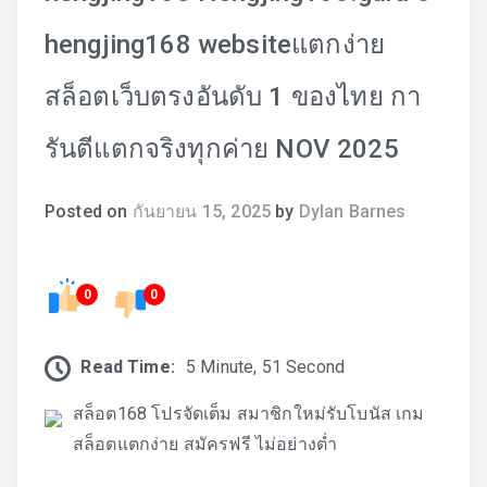
hengjing168 websiteแตกง่าย
สล็อตเว็บตรงอันดับ 1 ของไทย กา
รันตีแตกจริงทุกค่าย NOV 2025
Posted on
กันยายน 15, 2025
by
Dylan Barnes
0
0
Read Time:
5 Minute, 51 Second
สล็อต168 โปรจัดเต็ม สมาชิกใหม่รับโบนัส เกม
สล็อตแตกง่าย สมัครฟรี ไม่อย่างต่ำ