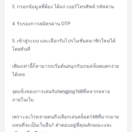
3. กรอกข้อมูลที่ต้อง ได้แก่ เบอร์โทรศัพท์ รหัสผ่าน
4. รับรองการสมัครผ่าน OTP
5. เข้าสู่ระบบ และเลือกรับโปรโมชั่นสมาชิกใหม่ได้
โดยทันที
เพียงเท่านี้ก็สามารถเริ่มต้นสนุกกับเกมสล็อตแตกง่าย
ได้เลย
จุดแข็งของการเล่นกับhengjing168ที่หลากหลาย
ภายในเว็บ
เพราะอะไรหลายคนถึงเลือกเล่น
สล็อต168
ที่มากมาย
แทนที่จะเป็นเว็บอื่น? คำตอบอยู่ที่คุณลักษณะและ