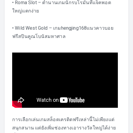
• Roma Slot – ตำนานเกมนักรบโรมันที่แจ็คพอต
ใหญ่แตกง่าย
• Wild West Gold – เกมhengjing168แนวคาวบอย
ฟรีสปินคูณโบนัสมหาศาล
การเลือกเล่นเกมสล็อตเครดิตฟรีเหล่านี้ไม่เพียงแต่
สนุกสนาน แต่ยังเพิ่มช่องทางเอารางวัลใหญ่ได้ง่าย