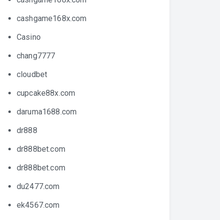
cashgame168x.com
Casino
chang7777
cloudbet
cupcake88x.com
daruma1688.com
dr888
dr888bet.com
dr888bet.com
du2477.com
ek4567.com