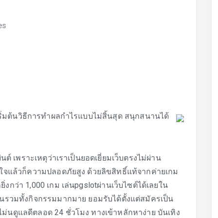
es
เริ่มต้นวิธีการทำผลกำไรแบบไม่สิ้นสุด สนุกสนานได้
นต์ เพราะเหตุว่าเราเป็นยอดเยี่ยมเว็บตรงไม่ผ่าน
าไว้ใจแล้วก็ความปลอดภัยสูง ด้วยลิขสิทธิ์แท้จากค่ายเกม
่งกว่า 1,000 เกม เล่นpgslotผ่านเว็บไซต์ได้เลยใน
่นรวมทั้งกิจกรรมมากมาย ยอมรับได้ตั้งแต่สมัครเป็น
ม่นดูแลดีตลอด 24 ชั่วโมง ทางเข้าหลักหาง่าย บันเทิง