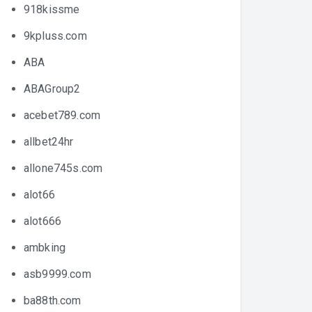
918kissme
9kpluss.com
ABA
ABAGroup2
acebet789.com
allbet24hr
allone745s.com
alot66
alot666
ambking
asb9999.com
ba88th.com