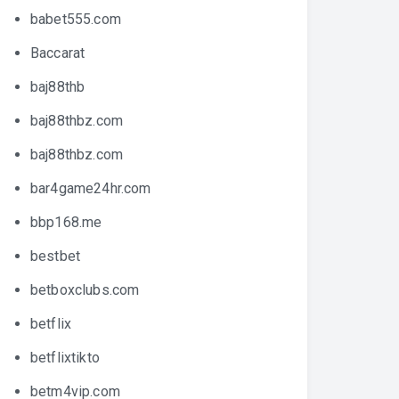
babet555.com
Baccarat
baj88thb
baj88thbz.com
baj88thbz.com
bar4game24hr.com
bbp168.me
bestbet
betboxclubs.com
betflix
betflixtikto
betm4vip.com