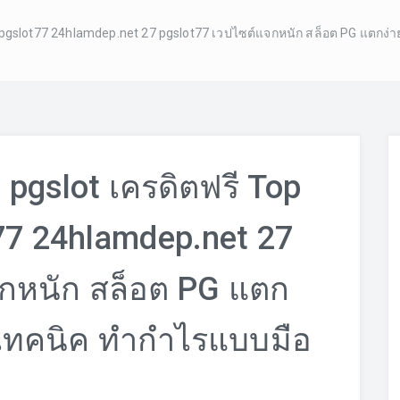
ris pgslot77 24hlamdep.net 27 pgslot77 เวปไซต์แจกหนัก สล็อต PG แตกง
 pgslot เครดิตฟรี Top
t77 24hlamdep.net 27
จกหนัก สล็อต PG แตก
กเทคนิค ทำกำไรแบบมือ