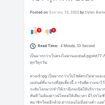
Posted on
สิงหาคม 15, 2025
by
Dylan Barn
0
0
Read Time:
4 Minute, 53 Second
เป็นมากกว่าเว็บตรงไม่ผ่านเอเย่นต์ pgslot77 
ทุกวี่ทุกวัน
ทางเข้าpg เป็นมากกว่าเว็บไซต์ตรงไม่ผ่านเอเย่
เอเย่นต์ที่มาแรงที่สุดเดี๋ยวนี้ การันตีความน่
ระดับโลกมากทำให้เรามีเกมเปิดให้บริการมากยิ
ทันที ไม่ต้องดาวน์โหลดให้เสียเวลา มีโปรโมชั
สมาชิกใหม่อีกด้วย ฝากถอนไม่มีอย่างต่ำ แอดไ