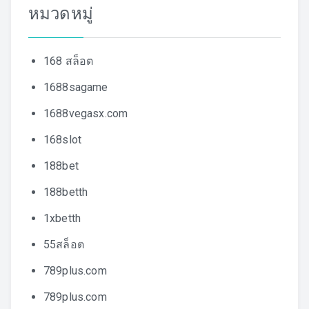
หมวดหมู่
168 สล็อต
1688sagame
1688vegasx.com
168slot
188bet
188betth
1xbetth
55สล็อต
789plus.com
789plus.com