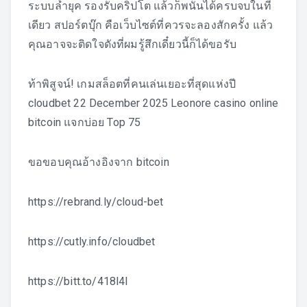
ระบบล้ำยุค รองรับคริปโต แล้วก็พนันได้ครบจบในที่
เดียว สปอร์ตบุ๊ก คือเว็บไซต์ที่ควรจะลองสักครั้ง แล้ว
คุณอาจจะติดใจดังที่ผมรู้สึกเดี๋ยวนี้ก็ได้ขอรับ
ท้าพิสูจน์! เกมสล็อตที่คนเล่นเยอะที่สุดแห่งปี
cloudbet 22 December 2025 Leonore casino online
bitcoin แจกบ่อย Top 75
ขอขอบคุณอ้างอิงจาก
bitcoin
https://rebrand.ly/cloud-bet
https://cutly.info/cloudbet
https://bitt.to/418l4l