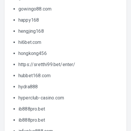
gowingo88.com
happy168
hengjing168
hi6bet.com
hongkong456
https://sretthi99.bet/enter/
hubbet168.com
hydra888
hyperclub-casino.com
ib888pro.bet
ib888pro.bet