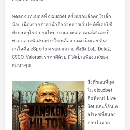
ทดลองแทงบอลที่ cloudbet ครั้งแรกแล้วตกใจเล็ก
น้อย เนื่องจากราคาน้ำดีกว่าหลายเว็บไซต์ที่เคยใช้
ทั้งบอลยุโรป บอลไทย บาสเกตบอล เทนนิส และก็
พวกตลาดพิเศษอย่างใบเหลือง-แดง เต็มเลย ที่น่า
สนใจคือ eSports ครบมากมาย ทั้งยัง LoL, Dota2,
CSGO, Valorant ราคาดีด้วย มิได้เป็นเพียงแค่ของ
สมนาคุณ
สิ่งที่ชอบที่สุด
ใน cloudbet
คือฟีพบร์ Live
Bet และก็อินเต
อร์เฟซที่สนอง
ตอบไวมาก