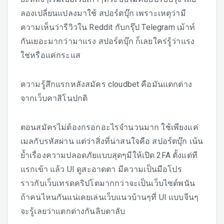
ลองเปลี่ยนแปลงมาใช้ สปอร์ตบุ๊ก เพราะเหตุว่ามี
ความเห็นว่ารีวิวใน Reddit กับกรุ๊ป Telegram เม้าท์
กันเยอะมากว่ามาแรง สปอร์ตบุ๊ก ก็เลยใคร่รู้ว่าแรง
ใช่หรือแค่กระแส
ความรู้สึกแรกหลังสมัคร cloudbet คือมันแตกต่าง
จากเว็บคาสิโนปกติ
ตอนสมัครไม่ต้องกรอกอะไรจำนวนมาก ใช้เพียงแค่
เมลกับรหัสผ่าน แต่ว่าสิ่งที่น่าสนใจคือ สปอร์ตบุ๊ก เน้น
ย้ำเรื่องความปลอดภัยแบบสุดๆมีให้เปิด 2FA ตั้งแต่ที
แรกเข้า แล้ว UI ดูสะอาดตา มีความเป็นมือโปร
ราวกับเว็บเทรดคริปโตมากกว่าจะเป็นเว็บไซต์พนัน
ถ้าคนไหนกันแน่เคยเล่นเว็บแนวบ้านๆที่ UI แบบจีนๆ
จะรู้เลยว่าแตกต่างกันลิบตาลับ