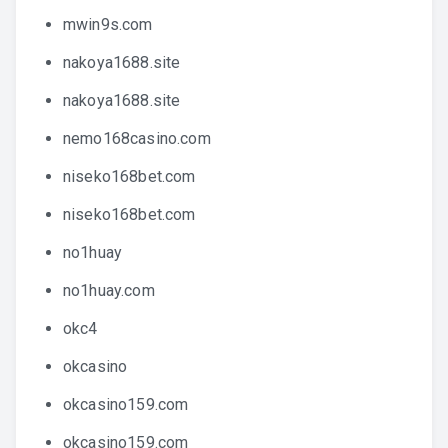
mwin9s.com
nakoya1688.site
nakoya1688.site
nemo168casino.com
niseko168bet.com
niseko168bet.com
no1huay
no1huay.com
okc4
okcasino
okcasino159.com
okcasino159.com