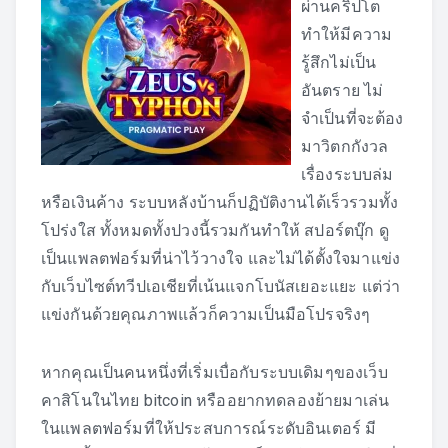
ผ่านคริปโต
ทำให้มีความ
รู้สึกไม่เป็น
อันตราย ไม่
จำเป็นที่จะต้อง
มาวิตกกังวล
เรื่องระบบล่ม
หรือเงินค้าง ระบบหลังบ้านก็ปฏิบัติงานได้เร็วรวมทั้ง
โปร่งใส ทั้งหมดทั้งปวงนี้รวมกันทำให้ สปอร์ตบุ๊ก ดู
เป็นแพลตฟอร์มที่น่าไว้วางใจ และไม่ได้ตั้งใจมาแข่ง
กับเว็บไซต์ทวีปเอเชียที่เน้นแจกโบนัสเยอะแยะ แต่ว่า
แข่งกันด้วยคุณภาพแล้วก็ความเป็นมือโปรจริงๆ
หากคุณเป็นคนหนึ่งที่เริ่มเบื่อกับระบบเดิมๆของเว็บ
คาสิโนในไทย bitcoin หรืออยากทดลองย้ายมาเล่น
ในแพลตฟอร์มที่ให้ประสบการณ์ระดับอินเตอร์ มี