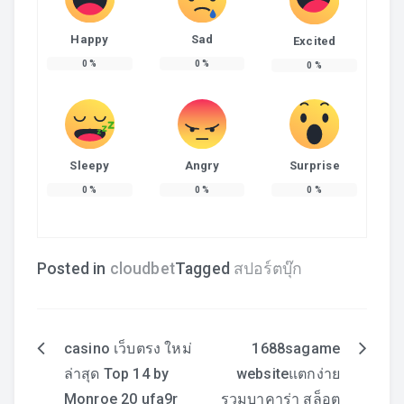
Happy
Sad
Excited
0
%
0
%
0
%
Sleepy
Angry
Surprise
0
%
0
%
0
%
Posted in
cloudbet
Tagged
สปอร์ตบุ๊ก
casino เว็บตรง ใหม่
1688sagame
แนะแนว
ล่าสุด Top 14 by
websiteแตกง่าย
เรื่อง
Monroe 20 ufa9r
รวมบาคาร่า สล็อต