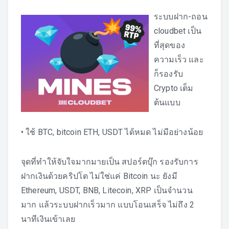
ระบบฝาก-ถอน
cloudbet เป็น
ที่สุดของ
ความเร็ว และ
ก็รองรับ
Crypto เต็ม
ต้นแบบ
• ใช้ BTC,
bitcoin
ETH, USDT ได้หมด ไม่มีอย่างน้อย
จุดที่ทำให้จับใจมากมายเป็น สปอร์ตบุ๊ก รองรับการ
ฝากเงินด้วยคริปโต ไม่ใช่แค่ Bitcoin นะ ยังมี
Ethereum, USDT, BNB, Litecoin, XRP เป็นจำนวน
มาก แล้วระบบฝากเร็วมาก แบบโอนเสร็จ ไม่ถึง 2
นาทีเงินเข้าเลย