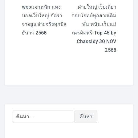
webแจกหนัก แทง
ค่ายใหญ่ เว็บเดียว
บอลเว็บใหญ่ อัตรา
ตอบโจทย์ทุกสายเดิม
จ่ายสูง จ่ายจริงทุกบิล
พัน พนัน เว็บแม่
ธันวา 2568
เครดิตฟรี Top 46 by
Chassidy 30 NOV
2568
ค้นหา
สำหรับ: