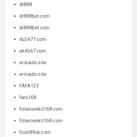
dr888
dr888bet.com
dr888bet.com
du2477.com
ek4567.com
erisauto.site
erisauto.site
FAFA123
faro168
fcharoenkit168.com
fcharoenkit168.com
fox689ok.com