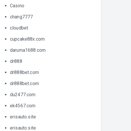
Casino
chang7777
cloudbet
cupcake88x.com
daruma1688.com
dr888
dr888bet.com
dr888bet.com
du2477.com
ek4567.com
erisauto.site
erisauto.site