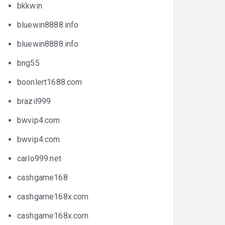
bkkwin
bluewin8888.info
bluewin8888.info
bng55
boonlert1688.com
brazil999
bwvip4.com
bwvip4.com
carlo999.net
cashgame168
cashgame168x.com
cashgame168x.com