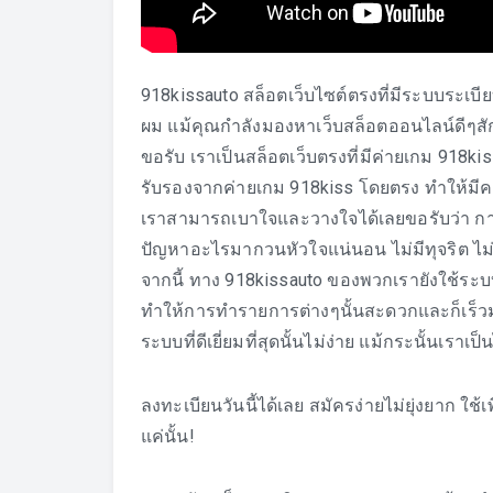
918kissauto สล็อตเว็บไซต์ตรงที่มีระบบระเบีย
ผม แม้คุณกำลังมองหาเว็บสล็อตออนไลน์ดีๆสักเว
ขอรับ เราเป็นสล็อตเว็บตรงที่มีค่ายเกม 918k
รับรองจากค่ายเกม 918kiss โดยตรง ทำให้มี
เราสามารถเบาใจและวางใจได้เลยขอรับว่า การ
ปัญหาอะไรมากวนหัวใจแน่นอน ไม่มีทุจริต ไม่ม
จากนี้ ทาง 918kissauto ของพวกเรายังใช้
ทำให้การทำรายการต่างๆนั้นสะดวกและก็เร็วมา
ระบบที่ดีเยี่ยมที่สุดนั้นไม่ง่าย แม้กระนั้นเราเป
ลงทะเบียนวันนี้ได้เลย สมัครง่ายไม่ยุ่งยาก ใช
แค่นั้น!