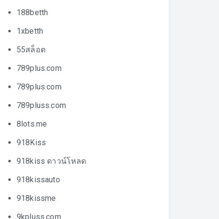
188betth
1xbetth
55สล็อต
789plus.com
789plus.com
789pluss.com
8lots.me
918Kiss
918kiss ดาวน์โหลด
918kissauto
918kissme
9kpluss.com