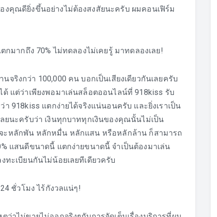
งคุณดียิ่งขึ้นอย่างไม่ต้องสงสัยนะครับ ผมคอนเฟิร์ม
แตกมากถึง 70% ไม่ทดลองไม่เคยรู้ มาทดลองเลย!
านจริงกว่า 100,000 คน บอกเป็นเสียงเดียวกันเลยครับ
ได้ แต่ว่าเพียงพอมาเล่นสล็อตออนไลน์ที่ 918kiss รับ
่า 918kiss แตกง่ายได้จริงแน่นอนครับ และยิ่งเราเป็น
เลยนะครับว่า เงินทุกบาททุกเงินของคุณนั้นไม่เป็น
ะหลักพัน หลักหมื่น หลักแสน หรือหลักล้าน ก็สามารถ
100% แสนดีขนาดนี้ แตกง่ายขนาดนี้ จำเป็นต้องมาเล่น
งทะเบียนกันไม่น้อยเลยทีเดียวครับ
4 ชั่วโมง ไร้กังวลแน่ๆ!
หตุว่าไม่ขายไม่ออกจริงๆกับการจัดเต็มเรื่องบริการที่ผม