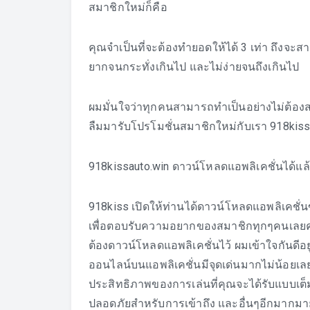
สมาชิกใหม่ก็คือ
คุณจำเป็นที่จะต้องทำยอดให้ได้ 3 เท่า ถึงจะสา
ยากจนกระทั่งเกินไป และไม่ง่ายจนถึงเกินไป
ผมมั่นใจว่าทุกคนสามารถทำเป็นอย่างไม่ต้องส
ลืมมารับโปรโมชั่นสมาชิกใหม่กับเรา 918kiss
918kissauto.win ดาวน์โหลดแอพลิเคชั่นได้แล้ว
918kiss เปิดให้ท่านได้ดาวน์โหลดแอพลิเคชั่น
เพื่อตอบรับความอยากของสมาชิกทุกๆคนเลยคร
ต้องดาวน์โหลดแอพลิเคชั่นไว้ ผมเข้าใจกันดีอย
ออนไลน์บนแอพลิเคชั่นมีจุดเด่นมากไม่น้อยเ
ประสิทธิภาพของการเล่นที่คุณจะได้รับแบบเต็
ปลอดภัยสำหรับการเข้าถึง และอื่นๆอีกมากม