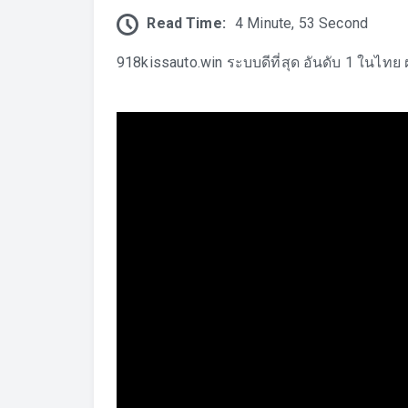
Read Time:
4 Minute, 53 Second
918kissauto.win ระบบดีที่สุด อันดับ 1 ในไท