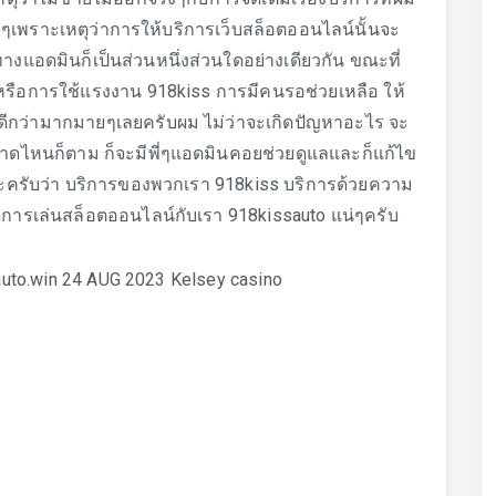
ๆเพราะเหตุว่าการให้บริการเว็บสล็อตออนไลน์นั้นจะ
งแอดมินก็เป็นส่วนหนึ่งส่วนใดอย่างเดียวกัน ขณะที่
รือการใช้แรงงาน 918kiss การมีคนรอช่วยเหลือ ให้
มดีกว่ามากมายๆเลยครับผม ไม่ว่าจะเกิดปัญหาอะไร จะ
นาดไหนก็ตาม ก็จะมีพี่ๆแอดมินคอยช่วยดูแลและก็แก้ไข
นะครับว่า บริการของพวกเรา 918kiss บริการด้วยความ
ลอดการเล่นสล็อตออนไลน์กับเรา 918kissauto แน่ๆครับ
uto.win 24 AUG 2023 Kelsey casino