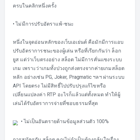
ครบในคลิกหนึ่งครั้ง
• ไม่มีการปรับอัตราแพ้-ชนะ
หนึ่งในจุดอ่อนหลักของเว็บเอเย่นต์ คือมักมีการแอบ
ปรับอัตราการชนะของผู้เล่น หรือที่เรียกกันว่า ล็อก
ยูส แต่ว่าเว็บตรงอย่าง สล็อต ไม่มีการคั่นแซงระบบ
เกม เพราะว่าเกมทั้งปวงถูกส่งตรงจากค่ายเกมสล็อต
หลัก อย่างเช่น PG, Joker, Pragmatic ฯลฯ ผ่านระบบ
API โดยตรง ไม่มีสิทธิ์ไปปรับปรุงแก้ไขหรือ
เปลี่ยนแปลงค่า RTP อะไรก็แล้วแต่ทั้งหมด ทำให้ผู้
เล่นได้รับอัตราการจ่ายที่ชอบธรรมที่สุด
• ไม่เป็นอันตรายด้านข้อมูลส่วนตัว 100%
การสมัครกับ สล็อต คุณไม่จำเป็นต้องกลุ้มใจเรื่อง