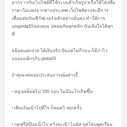
มากราวกับเว็บไซต์ที่ใช้ระบบสำเร็จรูป หรือใช้โฮสติ้ง
ราคาไม่แพงจากต่างประเทศ เว็บไซต์ตรงจะมีการ
เชื่อมต่อกับเซิร์ฟเวอร์หลักอย่างมั่นคง ทำให้การ
เล่นjinda55ของคุณ ปลอดภัยทุกคลิก บันเทิงใจได้ทุก
ที่
สล็อตแตกง่าย ได้เงินจริง ปั่นแค่ไม่กี่รอบ ก็มีกำไร
แบบงงเต็กๆกับ jinda55
ถ้าคุณเคยเจอประสบการณ์อย่างงี้…
• หมุนสล็อตไป 100 รอบ ไม่มีอะไรเกิดขึ้น
• เพิ่มเงินเข้าไปทีไร ก็หมดไวทุกครั้ง
• กดฟรีสปิแม่น้ำไร หวังจะเข้าโบนัส แต่โดนดูดเรียบ