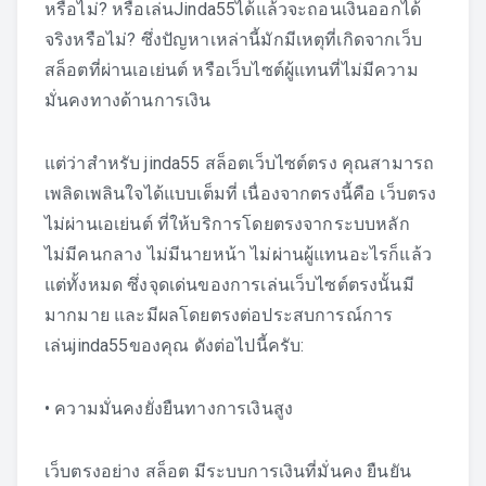
หรือไม่? หรือเล่นJinda55ได้แล้วจะถอนเงินออกได้
จริงหรือไม่? ซึ่งปัญหาเหล่านี้มักมีเหตุที่เกิดจากเว็บ
สล็อตที่ผ่านเอเย่นต์ หรือเว็บไซต์ผู้แทนที่ไม่มีความ
มั่นคงทางด้านการเงิน
แต่ว่าสำหรับ jinda55 สล็อตเว็บไซต์ตรง คุณสามารถ
เพลิดเพลินใจได้แบบเต็มที่ เนื่องจากตรงนี้คือ เว็บตรง
ไม่ผ่านเอเย่นต์ ที่ให้บริการโดยตรงจากระบบหลัก
ไม่มีคนกลาง ไม่มีนายหน้า ไม่ผ่านผู้แทนอะไรก็แล้ว
แต่ทั้งหมด ซึ่งจุดเด่นของการเล่นเว็บไซต์ตรงนั้นมี
มากมาย และมีผลโดยตรงต่อประสบการณ์การ
เล่นjinda55ของคุณ ดังต่อไปนี้ครับ:
• ความมั่นคงยั่งยืนทางการเงินสูง
เว็บตรงอย่าง สล็อต มีระบบการเงินที่มั่นคง ยืนยัน