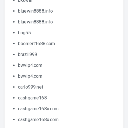
bkkwin
bluewin8888.info
bluewin8888.info
bng55
boonlert1688.com
brazil999
bwvip4.com
bwvip4.com
carlo999.net
cashgame168
cashgame168x.com
cashgame168x.com