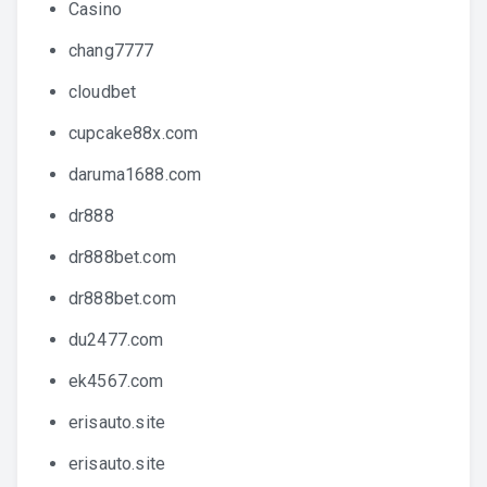
Casino
chang7777
cloudbet
cupcake88x.com
daruma1688.com
dr888
dr888bet.com
dr888bet.com
du2477.com
ek4567.com
erisauto.site
erisauto.site