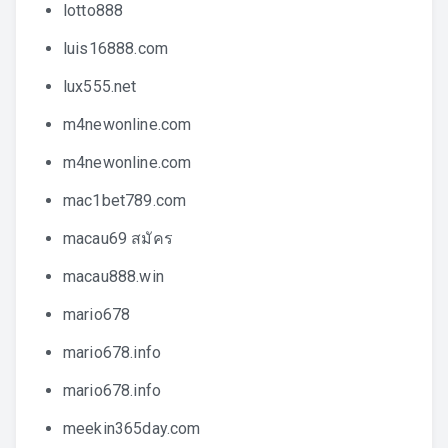
lotto888
luis16888.com
lux555.net
m4newonline.com
m4newonline.com
mac1bet789.com
macau69 สมัคร
macau888.win
mario678
mario678.info
mario678.info
meekin365day.com