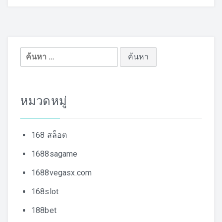
ค้นหา
สำหรับ:
หมวดหมู่
168 สล็อต
1688sagame
1688vegasx.com
168slot
188bet