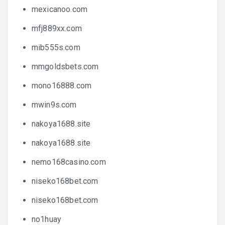
mexicanoo.com
mfj889xx.com
mib555s.com
mmgoldsbets.com
mono16888.com
mwin9s.com
nakoya1688.site
nakoya1688.site
nemo168casino.com
niseko168bet.com
niseko168bet.com
no1huay