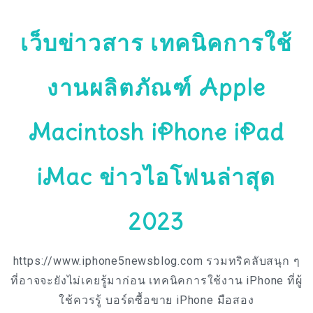
เว็บข่าวสาร เทคนิคการใช้
งานผลิตภัณฑ์ Apple
Macintosh iPhone iPad
iMac ข่าวไอโฟนล่าสุด
2023
https://www.iphone5newsblog.com รวมทริคลับสนุก ๆ
ที่อาจจะยังไม่เคยรู้มาก่อน เทคนิคการใช้งาน iPhone ที่ผู้
ใช้ควรรู้ บอร์ดซื้อขาย iPhone มือสอง