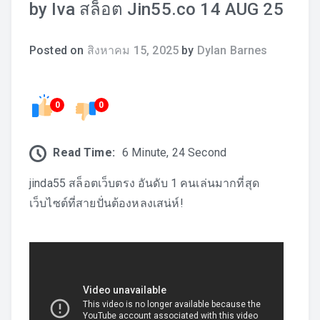
by Iva สล็อต Jin55.co 14 AUG 25
Posted on
สิงหาคม 15, 2025
by
Dylan Barnes
0
0
Read Time:
6 Minute, 24 Second
jinda55 สล็อตเว็บตรง อันดับ 1 คนเล่นมากที่สุด
เว็บไซต์ที่สายปั่นต้องหลงเสน่ห์!