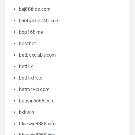
baj88thbz.com
bar4game24hr.com
bbp168.me
bestbet
betboxclubs.com
betflix
betflixtikto
betm4vip.com
betwin6666.com
bkkwin
bluewin8888.info