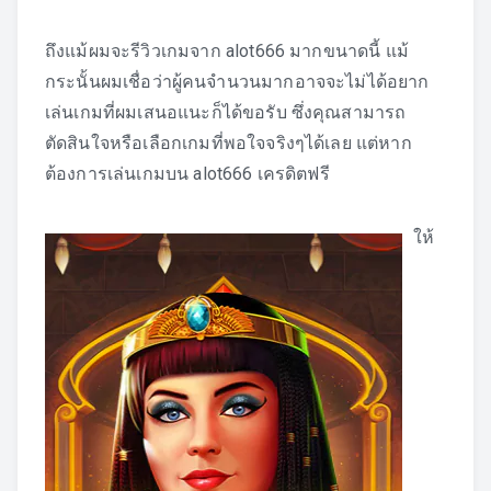
ถึงแม้ผมจะรีวิวเกมจาก alot666 มากขนาดนี้ แม้
กระนั้นผมเชื่อว่าผู้คนจำนวนมากอาจจะไม่ได้อยาก
เล่นเกมที่ผมเสนอแนะก็ได้ขอรับ ซึ่งคุณสามารถ
ตัดสินใจหรือเลือกเกมที่พอใจจริงๆได้เลย แต่หาก
ต้องการเล่นเกมบน alot666 เครดิตฟรี
ให้