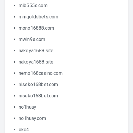
mib555s.com
mmgoldsbets.com
mono16888.com
mwin9s.com
nakoya1688.site
nakoya1688.site
nemo168casino.com
niseko168bet.com
niseko168bet.com
no1huay
no1huay.com
okc4