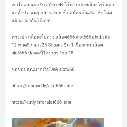
เราได้เลยนะครับ สมัครฟรี ไร้ค่าประเพณีอะไรก็แล้ว
แต่ทั้งปวงแน่ๆ อย่ารอคอยช้า สมัครเป็นสมาชิกใหม่
แล้วมาฝ่ากันได้เลย!
ทางเข้า สล็อตเว็บตรง สล็อต666 alot666.alott.site
12 พฤศจิกายน 25 Shauna ยืน 1 เรื่องเกมสล็อต
alot666 ปลดหนี้ได้ง่ายๆ Top 18
ขอขอบคุณมากเว็ปไซต์
alot666
https://rebrand.ly/alot666-site
https://cutly.info/alot666-site