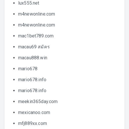
lux555.net
m4newonline.com
m4newonline.com
mac1bet789.com
macau69 สมัคร
macau888.win
mario678
mario678.info
mario678.info
meekin365day.com
mexicanoo.com
mfj889xx.com