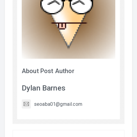
About Post Author
Dylan Barnes
seoaba01@gmail.com