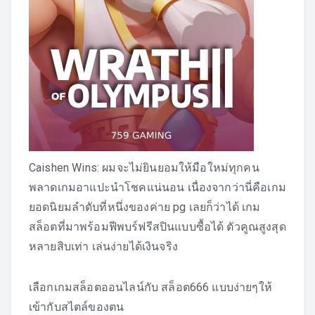
Caishen Wins: ผมจะไม่ยินยอมให้มือใหม่ทุกคน
พลาดเกมอาแปะนำโชคแน่นอน เนื่องจากว่านี่คือเกม
ยอดนิยมลำดับที่หนึ่งของค่าย pg เลยก็ว่าได้ เกม
สล็อตที่มาพร้อมฟีพบร์ฟรีสปินแบบซื้อได้ ตัวคูณสูงสุด
หลายสิบเท่า เล่นง่ายได้เงินจริง
เลือกเกมสล็อตออนไลน์กับ สล็อต666 แบบง่ายๆให้
เข้ากับสไตล์ของตน