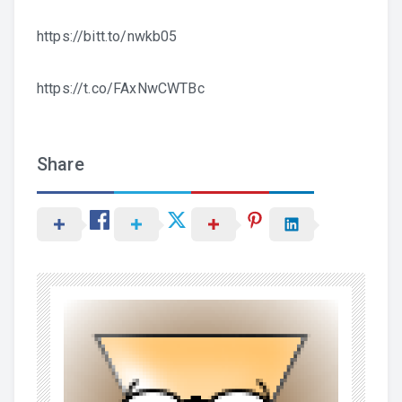
https://bitt.to/nwkb05
https://t.co/FAxNwCWTBc
Share