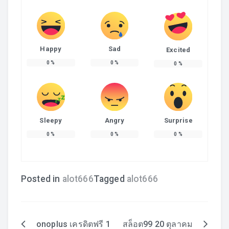
Happy
Sad
Excited
0
%
0
%
0
%
Sleepy
Angry
Surprise
0
%
0
%
0
%
Posted in
alot666
Tagged
alot666
onoplus เครดิตฟรี 1
สล็อต99 20 ตุลาคม
แนะแนว