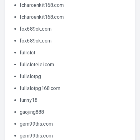
fcharoenkit168.com
fcharoenkit168.com
fox689ok.com
fox689ok.com
fullslot
fullsloteiei.com
fullslotpg
fullslotpg168.com
funny18
gaojing888
gem99ths.com
gem99ths.com