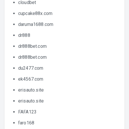
cloudbet
cupcake88x.com
daruma1688.com
dr888
dr888bet.com
dr888bet.com
du2477.com
ek4567.com
erisauto.site
erisauto.site
FAFA123
faro168