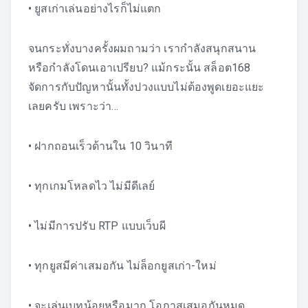
• ยูสเก่าเล่นอย่างไรก็ไม่แตก
จนกระทั่งบางครั้งผมถามว่า เรากำลังสนุกสนาน
หรือกำลังโดนเอาเปรียบ? แม้กระนั้น สล็อต168
จัดการกับปัญหานั้นทั้งปวงแบบไม่ต้องพูดเยอะแยะ
เลยครับ เพราะว่า…
• ฝากถอนเร็วด้านใน 10 วินาที
• ทุกเกมโหลดไว ไม่มีดีเลย์
• ไม่มีการปรับ RTP แบบเว็บผี
• ทุกยูสมีค่าเสมอกัน ไม่ล็อกยูสเก่า-ใหม่
• จะเล่นเบทน้อยหรือมาก โอกาสเสมอกันหมด