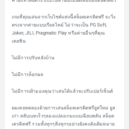
ค่ายแท้โดยตรง แบบไม่ผ่านเอเย่นต์เลยแม้แต่นิดเดียว
เกมที่คุณเล่นจากเว็บไซต์แห่งนี้สล็อตเครดิตฟรี จะวิ่ง
ตรงจากค่ายแบบเรียลไทม์ ไม่ว่าจะเป็น PG Soft,
Joker, JILI, Pragmatic Play หรือค่ายอื่นๆที่คุณ
เคยชิน
ไม่มีการปรับหลังบ้าน
ไม่มีการล็อกผล
ไม่มีการเฝ้ามองคุณว่าเล่นได้แล้วจะปรับเปอร์เซ็นต์
ผมเคยทดลองด้วยการเล่นสล็อตเครดิตฟรียูสใหม่ ยูส
เก่า สลับเบทเร็วๆลองแปลงเกมแบบเฉียบพลัน สล็อต
เครดิตฟรี รวมทั้งทุกๆสิ่งทุกๆอย่างยังคงดังเดิมหมาย