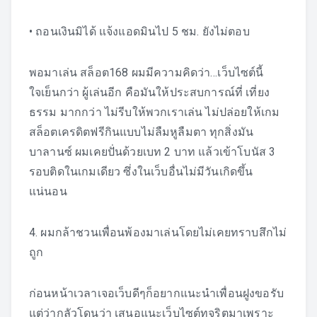
• ถอนเงินมิได้ แจ้งแอดมินไป 5 ชม. ยังไม่ตอบ
พอมาเล่น สล็อต168 ผมมีความคิดว่า…เว็บไซต์นี้
ใจเย็นกว่า ผู้เล่นอีก คือมันให้ประสบการณ์ที่ เที่ยง
ธรรม มากกว่า ไม่รีบให้พวกเราเล่น ไม่ปล่อยให้เกม
สล็อตเครดิตฟรีกินแบบไม่ลืมหูลืมตา ทุกสิ่งมัน
บาลานซ์ ผมเคยปั่นด้วยเบท 2 บาท แล้วเข้าโบนัส 3
รอบติดในเกมเดียว ซึ่งในเว็บอื่นไม่มีวันเกิดขึ้น
แน่นอน
4. ผมกล้าชวนเพื่อนพ้องมาเล่นโดยไม่เคยทราบสึกไม่
ถูก
ก่อนหน้าเวลาเจอเว็บดีๆก็อยากแนะนำเพื่อนฝูงขอรับ
แต่ว่ากลัวโดนว่า เสนอแนะเว็บไซต์ทุจริตมาเพราะ