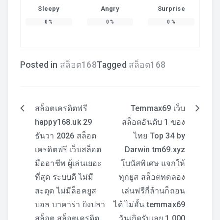
Sleepy
Angry
Surprise
0
%
0
%
0
%
Posted in
สล็อต168
Tagged
สล็อต168
สล็อตเครดิตฟรี
Temmax69 เว็บ
แนะแนว
happy168.uk 29
สล็อตอันดับ 1 ของ
เรื่อง
ธันวา 2026 สล็อต
ไทย Top 34 by
เครดิตฟรี เว็บสล็อต
Darwin tm69.xyz
มืออาชีพ ผู้เล่นเยอะ
โบนัสพิเศษ แจกให้
ที่สุด ระบบดี ไม่มี
ทุกยูส สล็อตทดลอง
สะดุด ไม่มีล็อคยูส
เล่นฟรีกี่ล้านก็ถอน
บอล บาคาร่า ยิงปลา
ได้ ไม่อั้น temmax69
สล็อต สล็อตเครดิต
วันเกิดรับเลย 1,000