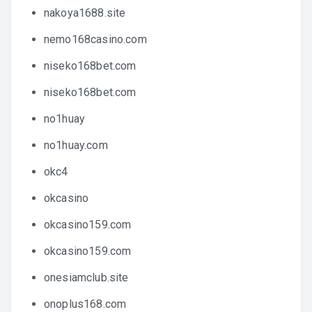
nakoya1688.site
nemo168casino.com
niseko168bet.com
niseko168bet.com
no1huay
no1huay.com
okc4
okcasino
okcasino159.com
okcasino159.com
onesiamclub.site
onoplus168.com