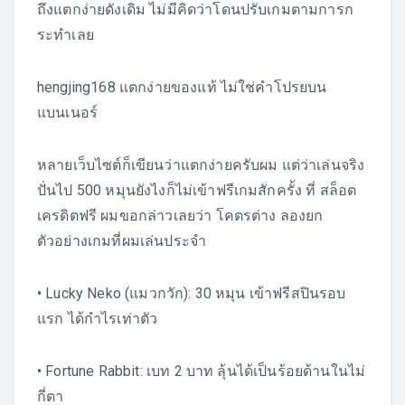
ถึงแตกง่ายดังเดิม ไม่มีคิดว่าโดนปรับเกมตามการก
ระทำเลย
hengjing168 แตกง่ายของแท้ ไม่ใช่คำโปรยบน
แบนเนอร์
หลายเว็บไซต์ก็เขียนว่าแตกง่ายครับผม แต่ว่าเล่นจริง
ปั่นไป 500 หมุนยังไงก็ไม่เข้าฟรีเกมสักครั้ง ที่ สล็อต
เครดิตฟรี ผมขอกล่าวเลยว่า โคตรต่าง ลองยก
ตัวอย่างเกมที่ผมเล่นประจำ
• Lucky Neko (แมวกวัก): 30 หมุน เข้าฟรีสปินรอบ
แรก ได้กำไรเท่าตัว
• Fortune Rabbit: เบท 2 บาท ลุ้นได้เป็นร้อยด้านในไม่
กี่ตา