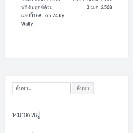
ฟรี ดับทุกข์ด้วย
3 ม.ค. 2568
แฮปปี้168 Top 74 by
Wally
ค้นหา
สำหรับ:
หมวดหมู่