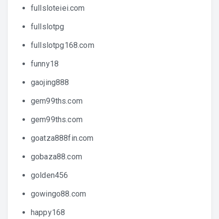
fullsloteiei.com
fullslotpg
fullslotpg168.com
funny18
gaojing888
gem99ths.com
gem99ths.com
goatza888fin.com
gobaza88.com
golden456
gowingo88.com
happy168