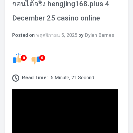
ถอนได้จริง hengjing168.plus 4
December 25 casino online
Posted on
พฤศจิกายน 5, 2025
by
Dylan Barnes
0
0
Read Time:
5 Minute, 21 Second