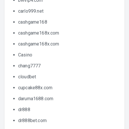
bwvip4.com
carlo999.net
cashgame168
cashgame168x.com
cashgame168x.com
Casino
chang7777
cloudbet
cupcake88x.com
daruma1688.com
dr888
dr888bet.com