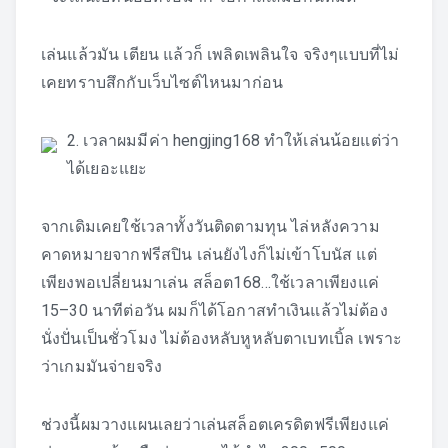
เล่นแล้วมัน เตียน แล้วก็ เพลิดเพลินใจ จริงๆแบบที่ไม่
เคยทราบสึกกับเว็บไซต์ไหนมาก่อน
2. เวลาผมมีค่า hengjing168 ทำให้เล่นน้อยแต่ว่า
ได้เยอะแยะ
จากเดิมเคยใช้เวลาทั้งวันติดตามทุน ไล่หลังความ
คาดหมายจากฟรีสปิน เล่นยังไงก็ไม่เข้าโบนัส แต่
เพียงพอเปลี่ยนมาเล่น สล็อต168…ใช้เวลาเพียงแค่
15–30 นาทีต่อวัน ผมก็ได้โอกาสทำเงินแล้วไม่ต้อง
นั่งปั่นเป็นชั่วโมง ไม่ต้องหลับหูหลับตาเบทเบิ้ล เพราะ
ว่าเกมมันจ่ายจริง
ช่วงนี้ผมวางแผนเลยว่าเล่นสล็อตเครดิตฟรีเพียงแค่