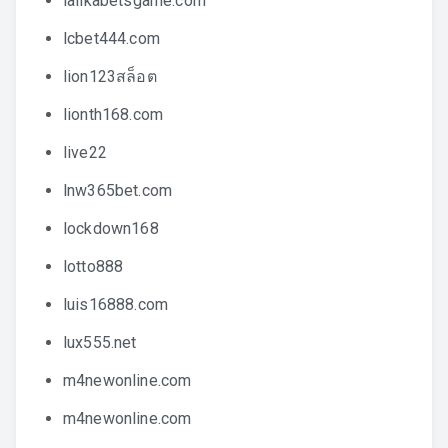
lalikabetsgame.com
lcbet444.com
lion123สล็อต
lionth168.com
live22
lnw365bet.com
lockdown168
lotto888
luis16888.com
lux555.net
m4newonline.com
m4newonline.com