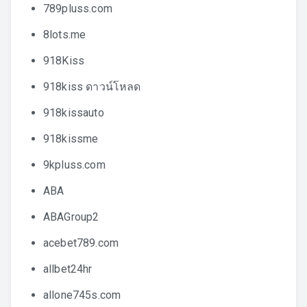
789pluss.com
8lots.me
918Kiss
918kiss ดาวน์โหลด
918kissauto
918kissme
9kpluss.com
ABA
ABAGroup2
acebet789.com
allbet24hr
allone745s.com