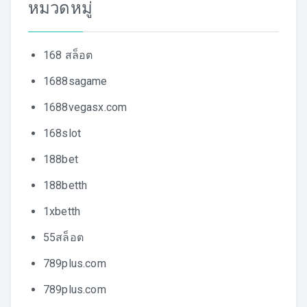
หมวดหมู่
168 สล็อต
1688sagame
1688vegasx.com
168slot
188bet
188betth
1xbetth
55สล็อต
789plus.com
789plus.com