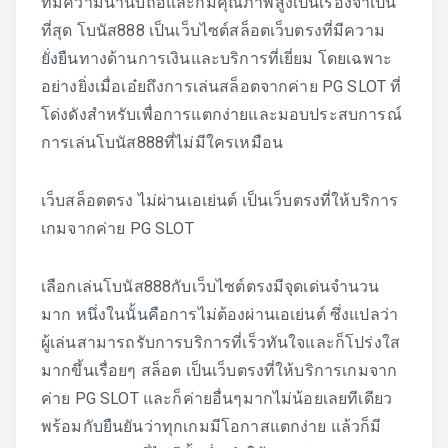
ที่มีความน่านับถือและก็มีคุณภาพสูงเป็นเรื่องจำเป็น
ที่สุด โบนัส888 เป็นเว็บไซต์สล็อตเว็บตรงที่มีความ
ยั่งยืนทางด้านการเงินและบริการที่เยี่ยม โดยเฉพาะ
อย่างยิ่งเมื่อเอ๋ยถึงการเล่นสล็อตจากค่าย PG SLOT ที่
โด่งดังสำหรับเพื่อการแตกง่ายและมอบประสบการณ์
การเล่นโบนัส888ที่ไม่มีใครเหมือน
เว็บสล็อตตรง ไม่ผ่านเอเย่นต์ เป็นเว็บตรงที่ให้บริการ
เกมจากค่าย PG SLOT
เลือกเล่นโบนัส888กับเว็บไซต์ตรงมีจุดเด่นจำนวน
มาก หนึ่งในนั้นคือการไม่ต้องผ่านเอเย่นต์ ซึ่งแปลว่า
ผู้เล่นสามารถรับการบริการที่เร็วทันใจและก็โปร่งใส
มากขึ้นเรื่อยๆ สล็อต เป็นเว็บตรงที่ให้บริการเกมจาก
ค่าย PG SLOT และก็ค่ายอื่นๆมากไม่น้อยเลยทีเดียว
พร้อมกับยืนยันว่าทุกเกมมีโอกาสแตกง่าย แล้วก็มี