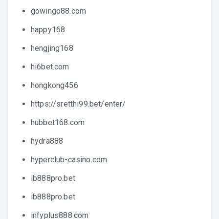
gowingo88.com
happy168
hengjing168
hi6bet.com
hongkong456
https://sretthi99.bet/enter/
hubbet168.com
hydra888
hyperclub-casino.com
ib888pro.bet
ib888pro.bet
infyplus888.com