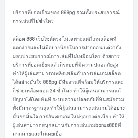
บริการที่ยอดเยี่ยมของ 888pg รวมทั้งประสบการณ์
การเล่นที่ไม่ซ้ำใคร
สล็อต 888 เว็บไซต์ตรง ไม่เฉพาะแต่มีเกมสล็อตที่
แตกง่ายและไม่มีอย่างน้อยในการฝากถอน แต่ว่ายัง
มอบประสบการณ์การเล่นที่ไม่เหมือนใคร ด้วยการ
บริการที่ยอดเยี่ยมแล้วก็ระบบที่มีความปลอดภัยสูง
ทำให้ผู้เล่นสามารถเพลิดเพลินกับการเล่นเกมสล็อต
ได้อย่างมั่นใจ 888pg มีทีมงานที่พร้อมให้บริการและ
ก็ช่วยเหลือตลอด 24 ชั่วโมง ทำให้ผู้เล่นสามารถแก้
ปัญหาได้โดยทันที ระบบความปลอดภัยที่ทันสมัยรวม
ทั้งมีมาตรฐานสูง ทำให้ผู้เล่นสามารถเล่นเกมได้อย่าง
มั่นอกมั่นใจ การอัพเดตเกมใหม่ๆอย่างต่อเนื่อง ทำให้
ผู้เล่นสามารถสนุกสนานกับการเล่นเกมbonus888ที่
มากมายและไม่เคยเบื่อ