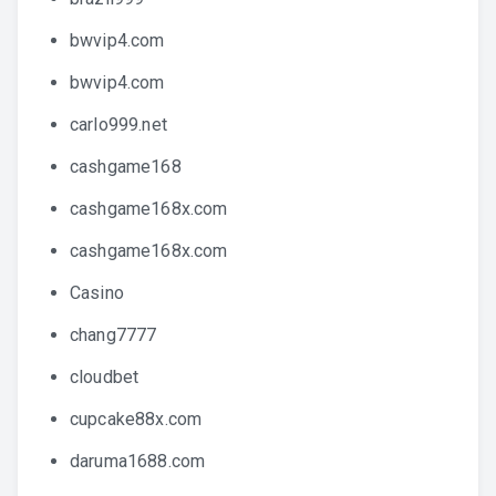
bwvip4.com
bwvip4.com
carlo999.net
cashgame168
cashgame168x.com
cashgame168x.com
Casino
chang7777
cloudbet
cupcake88x.com
daruma1688.com