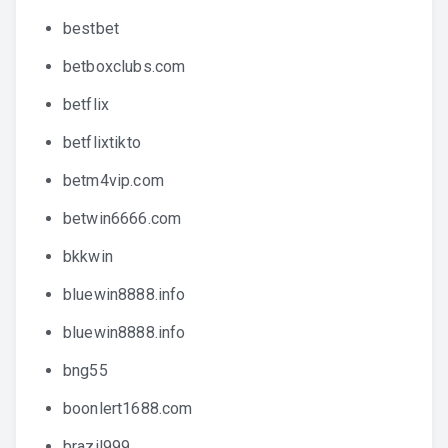
bestbet
betboxclubs.com
betflix
betflixtikto
betm4vip.com
betwin6666.com
bkkwin
bluewin8888.info
bluewin8888.info
bng55
boonlert1688.com
brazil999