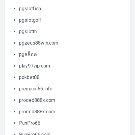
pgslotfish
pgslotgolf
pgslotth
pgzeus88win.com
pgสล็อต
play97vip.com
pokbet88
premium66.info
proded888x.com
proded888x.com
PunPro66
PunPro66.com