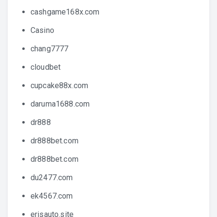
cashgame168x.com
Casino
chang7777
cloudbet
cupcake88x.com
daruma1688.com
dr888
dr888bet.com
dr888bet.com
du2477.com
ek4567.com
erisauto.site