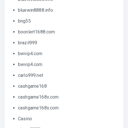
bluewin8888.info
bng55
boonlert1688.com
brazil999
bwvip4.com
bwvip4.com
carlo999.net
cashgame168
cashgame168x.com
cashgame168x.com
Casino