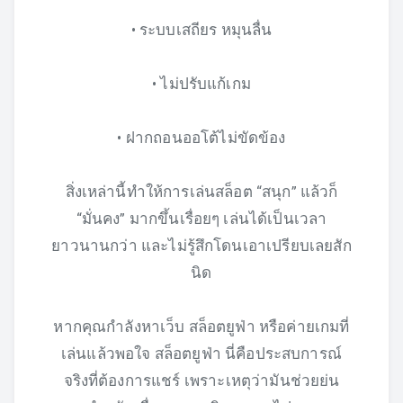
• ระบบเสถียร หมุนลื่น
• ไม่ปรับแก้เกม
• ฝากถอนออโต้ไม่ขัดข้อง
สิ่งเหล่านี้ทำให้การเล่นสล็อต “สนุก” แล้วก็
“มั่นคง” มากขึ้นเรื่อยๆ เล่นได้เป็นเวลา
ยาวนานกว่า และไม่รู้สึกโดนเอาเปรียบเลยสัก
นิด
หากคุณกำลังหาเว็บ สล็อตยูฟ่า หรือค่ายเกมที่
เล่นแล้วพอใจ สล็อตยูฟ่า นี่คือประสบการณ์
จริงที่ต้องการแชร์ เพราะเหตุว่ามันช่วยย่น