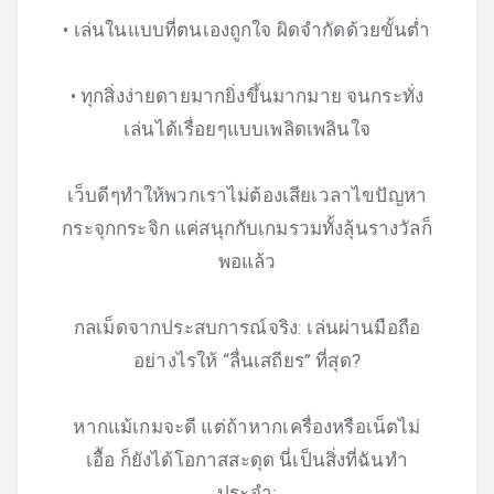
• เล่นในแบบที่ตนเองถูกใจ ผิดจำกัดด้วยขั้นต่ำ
• ทุกสิ่งง่ายดายมากยิ่งขึ้นมากมาย จนกระทั่ง
เล่นได้เรื่อยๆแบบเพลิดเพลินใจ
เว็บดีๆทำให้พวกเราไม่ต้องเสียเวลาไขปัญหา
กระจุกกระจิก แค่สนุกกับเกมรวมทั้งลุ้นรางวัลก็
พอแล้ว
กลเม็ดจากประสบการณ์จริง: เล่นผ่านมือถือ
อย่างไรให้ “ลื่นเสถียร” ที่สุด?
หากแม้เกมจะดี แต่ถ้าหากเครื่องหรือเน็ตไม่
เอื้อ ก็ยังได้โอกาสสะดุด นี่เป็นสิ่งที่ฉันทำ
ประจำ: