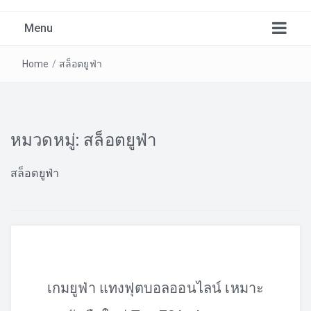
Menu
Blog
Home
/
สล็อตยูฟ่า
Contact
หมวดหมู่:
สล็อตยูฟ่า
Lets get your new site up and running in no time!
สล็อตยูฟ่า
Pin Posts
เกมยูฟ่า แทงฟุตบอลออนไลน์ เหมาะ