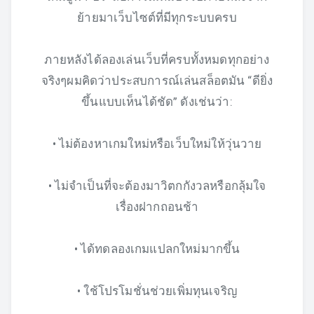
ย้ายมาเว็บไซต์ที่มีทุกระบบครบ
ภายหลังได้ลองเล่นเว็บที่ครบทั้งหมดทุกอย่าง
จริงๆผมคิดว่าประสบการณ์เล่นสล็อตมัน “ดียิ่ง
ขึ้นแบบเห็นได้ชัด” ดังเช่นว่า:
• ไม่ต้องหาเกมใหม่หรือเว็บใหม่ให้วุ่นวาย
• ไม่จำเป็นที่จะต้องมาวิตกกังวลหรือกลุ้มใจ
เรื่องฝากถอนช้า
• ได้ทดลองเกมแปลกใหม่มากขึ้น
• ใช้โปรโมชั่นช่วยเพิ่มทุนเจริญ