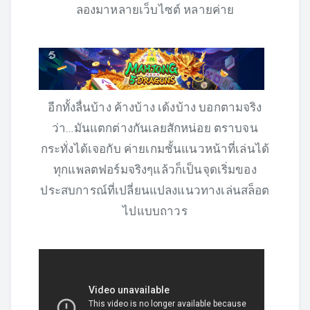
ลองมาหลายเว็บไซต์ หลายค่าย
อีกทั้งลื่นบ้าง ค้างบ้าง เด้งบ้าง บอกตามจริง
ว่า…มันแตกต่างกันเลยสักหน่อย ตราบจน
กระทั่งได้เจอกับ ค่ายเกมชั้นแนวหน้าที่เล่นได้
ทุกแพลตฟอร์มจริงๆแล้วก็เป็นจุดเริ่มของ
ประสบการณ์ที่เปลี่ยนแปลงแนวทางเล่นสล็อต
ไปแบบถาวร