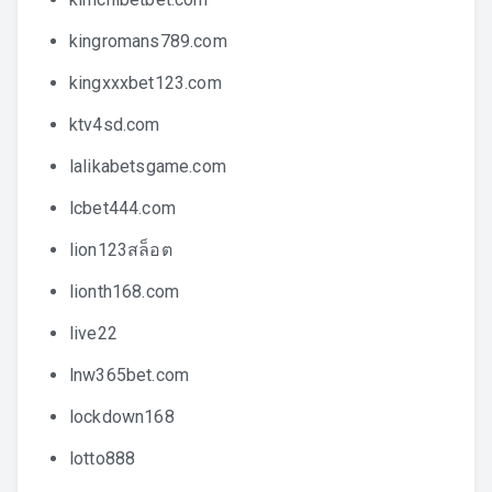
kingromans789.com
kingxxxbet123.com
ktv4sd.com
lalikabetsgame.com
lcbet444.com
lion123สล็อต
lionth168.com
live22
lnw365bet.com
lockdown168
lotto888