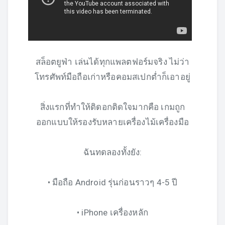
สล็อตยูฟ่า เล่นได้ทุกแพลตฟอร์มจริง ไม่ว่า
โทรศัพท์มือถือเก่าหรือคอมสเปกต่ำก็เอาอยู่
สิ่งแรกที่ทำให้ติดอกติดใจมากคือ เกมถูก
ออกแบบให้รองรับหลายเครื่องไม้เครื่องมือ
ฉันทดลองทั้งยัง:
• มือถือ Android รุ่นก่อนราวๆ 4-5 ปี
• iPhone เครื่องหลัก