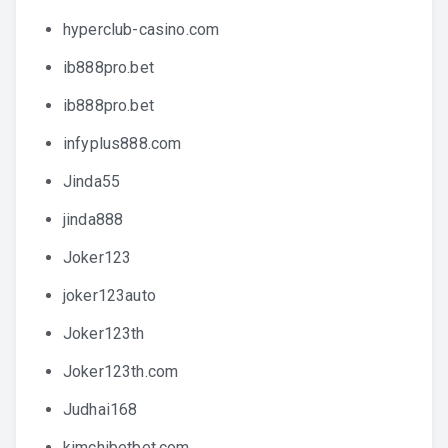
hyperclub-casino.com
ib888pro.bet
ib888pro.bet
infyplus888.com
Jinda55
jinda888
Joker123
joker123auto
Joker123th
Joker123th.com
Judhai168
kimchibetbet.com