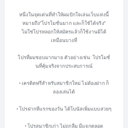
หนึ่งในจุดเด่นที่ทำให้ผมปักใจเล่นเว็บแห่งนี้
หมายถึง”โปรโมชั่นมาก และก็ใช้ได้จริง”
ไม่ใช่โปรหลอกให้สมัครแล้วก็ใช้งานมิได้
เหมือนบางที่
โปรที่ผมชอบมากมาย ตัวอย่างเช่น: โปรโมชั่
นที่คุ้มจริงจากประสบการณ์
• เครดิตฟรีสำหรับสมาชิกใหม่ ไม่ต้องฝาก ก็
ลองเล่นได้
• โปรฝากทีแรกของวัน ได้โบนัสเพิ่มแบบสวยๆ
• โปรสมาชิกเก่า ไม่ถูกลืม มีแจกตลอด