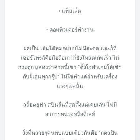
• แท็บเล็ต
• คอมพิวเตอร์ทำงาน
ผลเป็น เล่นได้หมดแบบไม่มีสะดุด และก็ที่
เซอร์ไพรส์คือมือถือเก่าก็ยังโหลดเกมเร็ว ไม่
กระตุก แสดงว่าค่ายนี้เขา “ตั้งใจทำเกมให้เข้า
กับผู้เล่นทุกกรุ๊ป” ไม่ใช่ทำแค่สำหรับเครื่อง
แรงๆแค่นั้น
สล็อตยูฟ่า สปินลื่นที่สุดตั้งแต่เคยเล่น ไม่มี
อาการหน่วงหรือดีเลย์
สิ่งที่หลายๆคนพบแบบเดียวกันคือ “กดสปิน