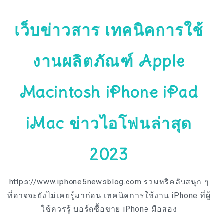
เว็บข่าวสาร เทคนิคการใช้
งานผลิตภัณฑ์ Apple
Macintosh iPhone iPad
iMac ข่าวไอโฟนล่าสุด
2023
https://www.iphone5newsblog.com รวมทริคลับสนุก ๆ
ที่อาจจะยังไม่เคยรู้มาก่อน เทคนิคการใช้งาน iPhone ที่ผู้
ใช้ควรรู้ บอร์ดซื้อขาย iPhone มือสอง