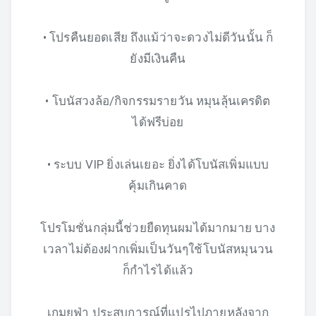
• โปรคืนยอดเสีย ถึงแม้ว่าจะดวงไม่ดีวันนั้น ก็
ยังมีเงินคืน
• โบนัสวงล้อ/กิจกรรมรายวัน หมุนลุ้นเครดิต
ได้ฟรีบ่อย
• ระบบ VIP ยิ่งเล่นเยอะ ยิ่งได้โบนัสเพิ่มแบบ
คุ้มเกินคาด
โปรโมชั่นกลุ่มนี้ช่วยยืดทุนผมได้มากมาย บาง
เวลาไม่ต้องฝากเพิ่มเป็นวันๆใช้โบนัสหมุนวน
ก็กำไรได้แล้ว
เกมยูฟ่า ประสบการณ์ที่แปรไปภายหลังจาก