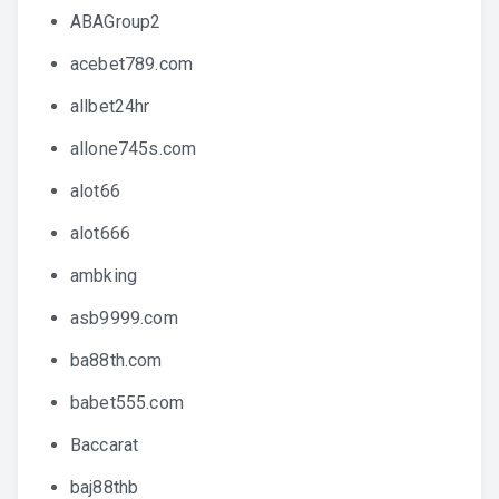
ABAGroup2
acebet789.com
allbet24hr
allone745s.com
alot66
alot666
ambking
asb9999.com
ba88th.com
babet555.com
Baccarat
baj88thb