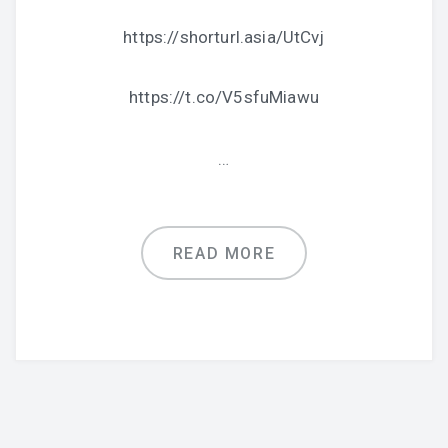
https://shorturl.asia/UtCvj
https://t.co/V5sfuMiawu
…
READ MORE