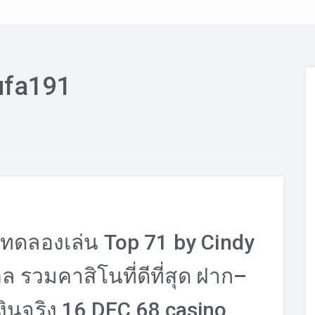
 ufa191
า ทดลองเล่น Top 71 by Cindy
 รวมคาสิโนที่ดีที่สุด ฝาก–
เงินจริง 16 DEC 68 casino