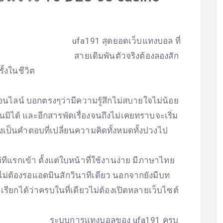
ufa191 สุดยอดเว็บแทงบอล ที่
สายเดิมพันตัวจริงต้องลองสัก
รั้งในชีวิต
อนไลน์ บอกตรงๆว่ามีความรู้สึกไม่สบายใจไม่น้อย
งินมิได้ และอีกสารพัดเรื่องจนถึงไม่เคยทราบจะเริ่ม
เป็นคำตอบที่เปลี่ยนความคิดทั้งหมดทั้งปวงไป
ต่ทีแรกเข้า ตั้งแต่ใบหน้าที่ใช้งานง่าย มีภาษาไทย
ม่ต้องรอแอดมินสักวินาทีเดียว นอกจากยังมีบท
เรียกได้ว่าครบในที่เดียวไม่ต้องเปิดหลายเว็บไซต์
ระบบการแทงบอลของ ufa191 ครบ