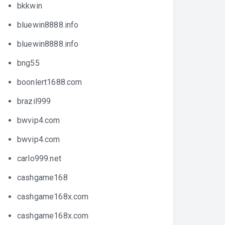
bkkwin
bluewin8888.info
bluewin8888.info
bng55
boonlert1688.com
brazil999
bwvip4.com
bwvip4.com
carlo999.net
cashgame168
cashgame168x.com
cashgame168x.com