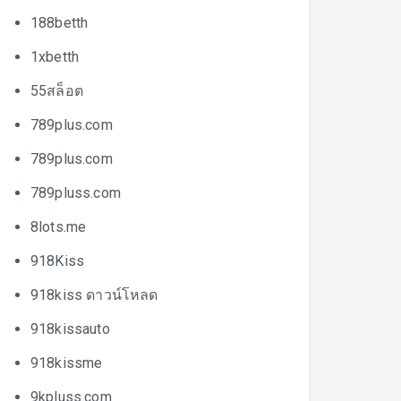
188betth
1xbetth
55สล็อต
789plus.com
789plus.com
789pluss.com
8lots.me
918Kiss
918kiss ดาวน์โหลด
918kissauto
918kissme
9kpluss.com