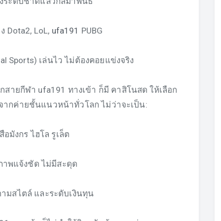
้งระดับชาติแล้วก็สมาพันธ์
าง Dota2, LoL,
ufa191
PUBG
ual Sports) เล่นไว ไม่ต้องคอยแข่งจริง
สายกีฬา ufa191 ทางเข้า ก็มี คาสิโนสด ให้เลือก
ากค่ายชั้นแนวหน้าทั่วโลก ไม่ว่าจะเป็น:
สือมังกร ไฮโล รูเล็ต
าพแจ้งชัด ไม่มีสะดุด
้ตามสไตล์ และระดับเงินทุน