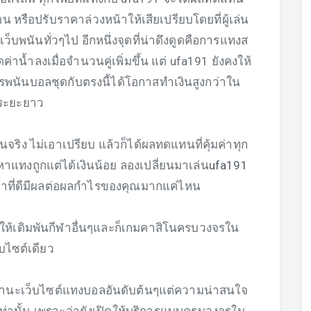
 หรือปรับราคาล่วงหน้าให้เสียเปรียบโดยที่ผู้เล่น
เว็บพนันทั่วๆไป อีกหนึ่งจุดที่น่าดึงดูดคือการแทงส
าน้ำลงเมื่อจำนวนคู่เพิ่มขึ้น แต่ ufa191 ยังคงให้
้การพนันบอลชุดกับตรงนี้ได้โอกาสทำเงินสูงกว่าใน
ระยะยาว
่นจริง ไม่เอาเปรียบ แล้วก็ได้ผลทดแทนที่คุ้มค่าทุก
หาแทงถูกแต่ได้เงินน้อย ลองเปลี่ยนมาเล่น
ufa191
าน้ำที่ดีมีผลต่อผลกำไรของคุณมากแค่ไหน
ปิดให้เดิมพันกีฬาอื่นๆและก็เกมคาสิโนครบวงจรใน
็บไซต์เดียว
กในฐานะเว็บไซต์แทงบอลอันดับต้นๆแต่ความน่าสนใจ