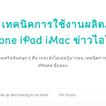
ร เทคนิคการใช้งานผลิต
one iPad iMac ข่าวไอ
คลับสนุก ๆ ที่อาจจะยังไม่เคยรู้มาก่อน เทคนิคการใช้
iPhone มือสอง
ite up and running in no time!
Pin Posts