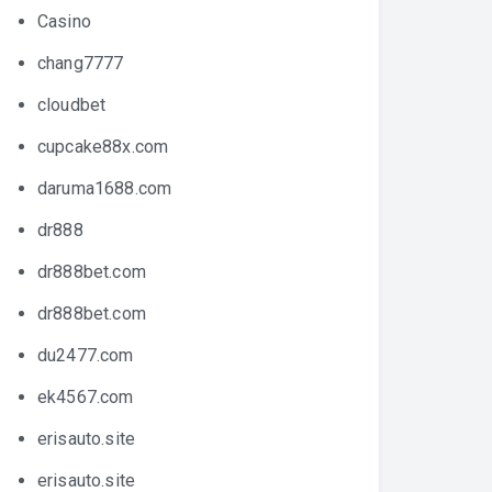
Casino
chang7777
cloudbet
cupcake88x.com
daruma1688.com
dr888
dr888bet.com
dr888bet.com
du2477.com
ek4567.com
erisauto.site
erisauto.site