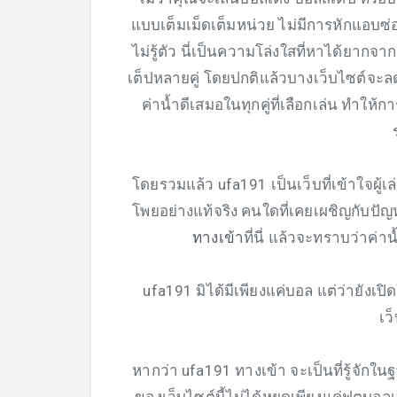
แบบเต็มเม็ดเต็มหน่วย ไม่มีการหักแอบซ่อน
ไม่รู้ตัว นี่เป็นความโล่งใสที่หาได้ยากจาก
เต็ปหลายคู่ โดยปกติแล้วบางเว็บไซต์จะลดค่
ค่าน้ำดีเสมอในทุกคู่ที่เลือกเล่น ทำให
โดยรวมแล้ว ufa191 เป็นเว็บที่เข้าใจผู้เล
โพยอย่างแท้จริง คนใดที่เคยเผชิญกับปัญ
ทางเข้า
ที่นี่ แล้วจะทราบว่าค่
ufa191 มิได้มีเพียงแค่บอล แต่ว่ายังเ
เว
หากว่า ufa191 ทางเข้า จะเป็นที่รู้จั