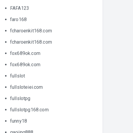
FAFA123
faro168
fcharoenkit168.com
fcharoenkit168.com
fox689ok.com
fox689ok.com
fullslot
fullsloteiei.com
fullslotpg
fullslotpg168.com
funny18
gaojing888