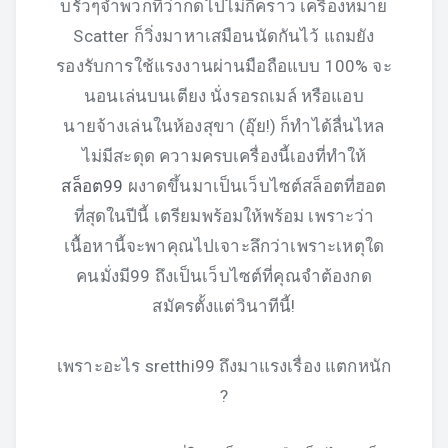
บรัวๆจำพวกที่ว่ากดไปไม่กี่คราว เครื่องหมาย
Scatter ก็วิ่งมาหาเสมือนนัดกันไว้ แถมยัง
รองรับการใช้แรงงานผ่านมือถือแบบ 100% จะ
นอนเล่นบนเตียง นั่งรอรถเมล์ หรือแอบ
นายจ้างเล่นในห้องสุขา (อุ๊ย!) ก็ทำได้ลื่นไหล
ไม่มีสะดุด ความครบเครื่องนี้เองที่ทำให้
สล็อต99
ผงาดขึ้นมาเป็นเว็บไซต์สล็อตที่ฮอต
ที่สุดในปีนี้ เตรียมพร้อมให้พร้อม เพราะว่า
เนื้อหานี้จะพาคุณไปเจาะลึกว่าเพราะเหตุใด
คนมั่งมี99 ถึงเป็นเว็บไซต์ที่คุณจำต้องกด
สมัครตั้งแต่วินาทีนี้!
เพราะอะไร sretthi99 ถึงมาแรงเรื่อง แตกหนัก
?