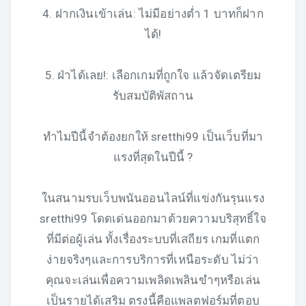
4. ฝากเงินเข้าเล่น: ไม่มีอย่างต่ำ 1 บาทก็ฝาก
ได้!
5. ฝ่าได้เลย!: เลือกเกมที่ถูกใจ แล้วจัดเตรียม
รับสมบัติพัสถาน
ทำไมปีนี้จำต้องยกให้ sretthi99 เป็นเว็บที่มา
แรงที่สุดในปีนี้ ?
ในสนามรบเว็บพนันออนไลน์ที่แข่งกันรุนแรง
sretthi99 โดดเด่นออกมาด้วยความบริสุทธิ์ใจ
ที่มีต่อผู้เล่น ทั้งเรื่องระบบที่เสถียร เกมที่แตก
ง่ายจริงๆและการบริการที่เหนือระดับ ไม่ว่า
คุณจะเล่นเพื่อความเพลิดเพลินขำๆหรือเล่น
เป็นรายได้เสริม ตรงนี้คือแพลตฟอร์มที่ตอบ