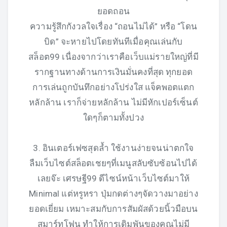
ยอดถอน
ความรู้สึกกังวลใจเรื่อง “ถอนไม่ได้” หรือ “โดน
บิด” จะหายไปโดยทันทีเมื่อคุณเล่นกับ
สล็อต99 เนื่องจากว่าเราคือเว็บแม่รายใหญ่ที่มี
รากฐานทางด้านการเงินมั่นคงที่สุด ทุกยอด
การเล่นถูกบันทึกอย่างโปร่งใส แจ็คพอตแตก
หลักล้าน เราก็จ่ายหลักล้าน ไม่มีหักเปอร์เซ็นต์
ใดๆก็ตามทั้งปวง
3. อินเตอร์เฟซสุดล้ำ ใช้งานง่ายจนน่าตกใจ
ลืมเว็บไซต์สล็อตเชยๆที่เมนูสลับซับซ้อนไปได้
เลยจ๊ะ เศรษฐี99 ดีไซน์หน้าเว็บไซต์มาให้
Minimal แต่หรูหรา ปุ่มกดต่างๆจัดวางมาอย่าง
ยอดเยี่ยม เหมาะสมกับการสัมผัสด้วยนิ้วมือบน
สมาร์ทโฟน ทำให้การเดิมพันของคุณไม่มี