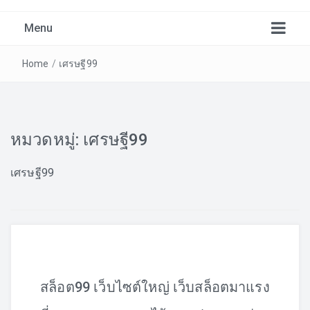
Menu
Blog
Home
/
เศรษฐี99
Contact
หมวดหมู่:
เศรษฐี99
Lets get your new site up and running in no time!
เศรษฐี99
Pin Posts
สล็อต99 เว็บไซต์ใหญ่ เว็บสล็อตมาแรง