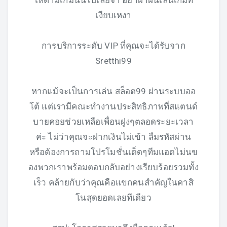
ให้ตามเกมนั้นไปเลยจ๊า อย่าฝ่าฝืนเล่นเกมที่
เงียบเหงา
การบริการระดับ VIP ที่คุณจะได้รับจาก
Sretthi99
หากแม้จะเป็นการเล่น สล็อต99 ผ่านระบบออ
โต้ แต่เรามีคณะทำงานประสิทธิภาพที่สแตนด์
บายคอยช่วยเหลือเพื่อนฝูงๆตลอดระยะเวลา
ค่ะ ไม่ว่าคุณจะฝากเงินไม่เข้า ลืมรหัสผ่าน
หรือต้องการถามโปรโมชั่นเด็ดๆทีมแอดไม่นข
องพวกเราพร้อมตอบกลับอย่างเรียบร้อยรวมทั้ง
เร็ว คล้ายกับว่าคุณคือแขกคนสำคัญในคาสิ
โนสุดยอดเลยทีเดียว