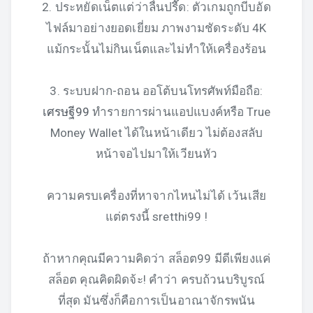
2. ประหยัดเน็ตแต่ว่าลื่นปรื๊ด: ตัวเกมถูกบีบอัด
ไฟล์มาอย่างยอดเยี่ยม ภาพงามชัดระดับ 4K
แม้กระนั้นไม่กินเน็ตและไม่ทำให้เครื่องร้อน
3. ระบบฝาก-ถอน ออโต้บนโทรศัพท์มือถือ:
เศรษฐี99
ทำรายการผ่านแอปแบงค์หรือ True
Money Wallet ได้ในหน้าเดียว ไม่ต้องสลับ
หน้าจอไปมาให้เวียนหัว
ความครบเครื่องที่หาจากไหนไม่ได้ เว้นเสีย
แต่ตรงนี้ sretthi99 !
ถ้าหากคุณมีความคิดว่า สล็อต99 มีดีเพียงแค่
สล็อต คุณคิดผิดจ้ะ! คำว่า ครบถ้วนบริบูรณ์
ที่สุด มันซึ่งก็คือการเป็นอาณาจักรพนัน