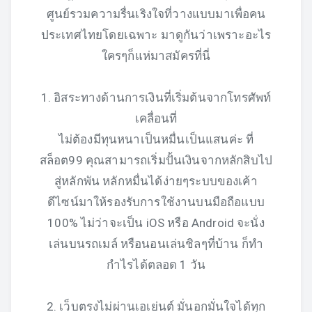
ศูนย์รวมความรื่นเริงใจที่วางแบบมาเพื่อคน
ประเทศไทยโดยเฉพาะ มาดูกันว่าเพราะอะไร
ใครๆก็แห่มาสมัครที่นี่
1. อิสระทางด้านการเงินที่เริ่มต้นจากโทรศัพท์
เคลื่อนที่
ไม่ต้องมีทุนหนาเป็นหมื่นเป็นแสนค่ะ ที่
สล็อต99 คุณสามารถเริ่มปั้นเงินจากหลักสิบไป
สู่หลักพัน หลักหมื่นได้ง่ายๆระบบของเค้า
ดีไซน์มาให้รองรับการใช้งานบนมือถือแบบ
100% ไม่ว่าจะเป็น iOS หรือ Android จะนั่ง
เล่นบนรถเมล์ หรือนอนเล่นชิลๆที่บ้าน ก็ทำ
กำไรได้ตลอด 1 วัน
2. เว็บตรงไม่ผ่านเอเย่นต์ มั่นอกมั่นใจได้ทุก