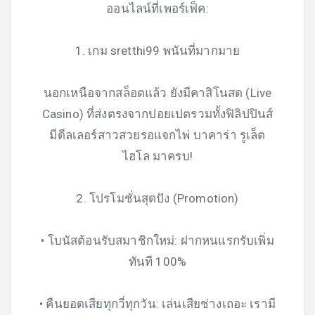
ออนไลน์ที่เพอร์เฟ็ค:
1. เกม sretthi99 พนันที่มากมาย
นอกเหนือจากสล็อตแล้ว ยังมีคาสิโนสด (Live
Casino) ที่ส่งตรงจากปอยเปตรวมทั้งฟิลิปปินส์
มีดีลเลอร์สาวสวยรอแจกไพ่ บาคาร่า รูเล็ต
ไฮโล มาครบ!
2. โปรโมชั่นสุดปัง (Promotion)
• โบนัสต้อนรับสมาชิกใหม่: ฝากหนแรกรับเพิ่ม
ทันที 100%
• คืนยอดเสียทุกวี่ทุกวัน: เล่นเสียช่างเถอะ เรามี