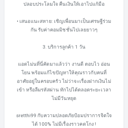
ปลอบประโลมใจ คืนเงินให้เอาไปแก้มือ
• เสนอแนะสหาย: เชิญเพื่อนมาเป็นเศรษฐีร่วม
กัน รับค่าคอมมิชชั่นไปเลยยาวๆ
3. บริการลูกค้า 1 วัน
แอดไม่นที่นี่คัดมาแล้วว่า งานดี ตอบไว อ่อน
โยน พร้อมแก้ไขปัญหาให้คุณราวกับคนที่
อาศัยอยู่ในครอบครัว ไม่ว่าจะเรื่องฝากเงินไม่
เข้า หรือลืมรหัสผ่าน ทักไปได้ตลอดระยะเวลา
ไม่มีวันหยุด
sretthi99 กับความปลอดภัยป้อมปราการจิตใจ
ได้ 100% ไม่มีเรื่องราวคดโกง !