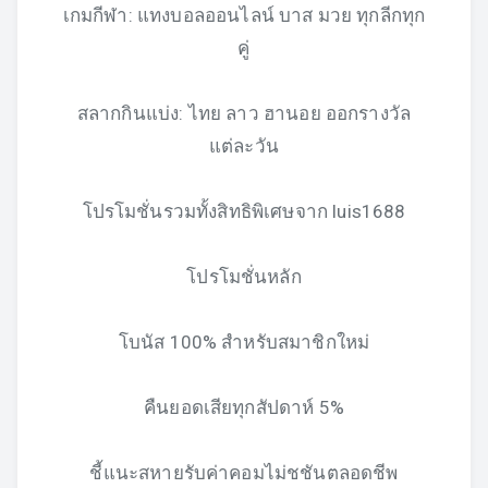
เกมกีฬา: แทงบอลออนไลน์ บาส มวย ทุกลีกทุก
คู่
สลากกินแบ่ง: ไทย ลาว ฮานอย ออกรางวัล
แต่ละวัน
โปรโมชั่นรวมทั้งสิทธิพิเศษจาก luis1688
โปรโมชั่นหลัก
โบนัส 100% สำหรับสมาชิกใหม่
คืนยอดเสียทุกสัปดาห์ 5%
ชี้แนะสหายรับค่าคอมไม่ชชันตลอดชีพ