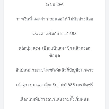
ระบบ 2FA
การเงินมั่นคง ฝาก-ถอนออโต้ ไม่มีอย่างน้อย
แนวทางเริ่มกับ luis1688
คลิกปุ่ม ลงทะเบียนเป็นสมาชิก แล้วกรอก
ข้อมูล
ยืนยันหมายเลขโทรศัพท์แล้วก็บัญชีธนาคาร
เข้าสู่ระบบ และเลือกรับ luis1688 เครดิตฟรี
เลือกเกมที่ปรารถนาเล่นรวมทั้งเริ่มพนัน