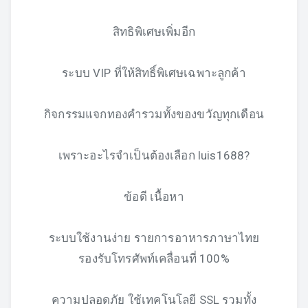
สิทธิพิเศษเพิ่มอีก
ระบบ VIP ที่ให้สิทธิ์พิเศษเฉพาะลูกค้า
กิจกรรมแจกทองคำรวมทั้งของขวัญทุกเดือน
เพราะอะไรจำเป็นต้องเลือก luis1688?
ข้อดี เนื้อหา
ระบบใช้งานง่าย รายการอาหารภาษาไทย
รองรับโทรศัพท์เคลื่อนที่ 100%
ความปลอดภัย ใช้เทคโนโลยี SSL รวมทั้ง