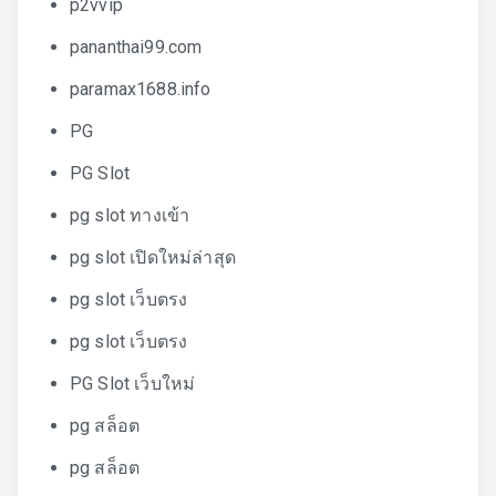
p2vvip
pananthai99.com
paramax1688.info
PG
PG Slot
pg slot ทางเข้า
pg slot เปิดใหม่ล่าสุด
pg slot เว็บตรง
pg slot เว็บตรง
PG Slot เว็บใหม่
pg สล็อต
pg สล็อต