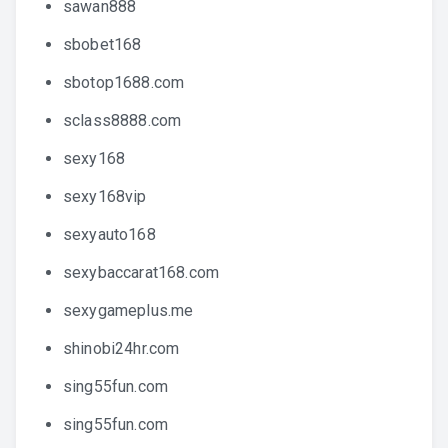
sawan888
sbobet168
sbotop1688.com
sclass8888.com
sexy168
sexy168vip
sexyauto168
sexybaccarat168.com
sexygameplus.me
shinobi24hr.com
sing55fun.com
sing55fun.com