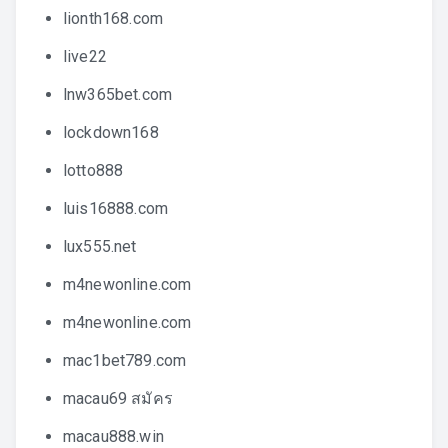
lionth168.com
live22
lnw365bet.com
lockdown168
lotto888
luis16888.com
lux555.net
m4newonline.com
m4newonline.com
mac1bet789.com
macau69 สมัคร
macau888.win