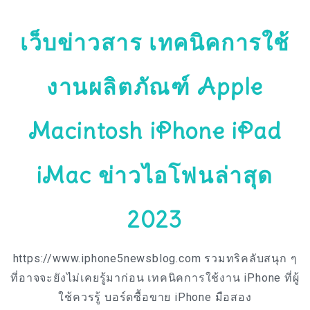
เว็บข่าวสาร เทคนิคการใช้
งานผลิตภัณฑ์ Apple
Macintosh iPhone iPad
iMac ข่าวไอโฟนล่าสุด
2023
https://www.iphone5newsblog.com รวมทริคลับสนุก ๆ
ที่อาจจะยังไม่เคยรู้มาก่อน เทคนิคการใช้งาน iPhone ที่ผู้
ใช้ควรรู้ บอร์ดซื้อขาย iPhone มือสอง