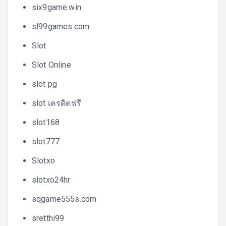
six9game.win
sl99games.com
Slot
Slot Online
slot pg
slot เครดิตฟรี
slot168
slot777
Slotxo
slotxo24hr
sqgame555s.com
sretthi99