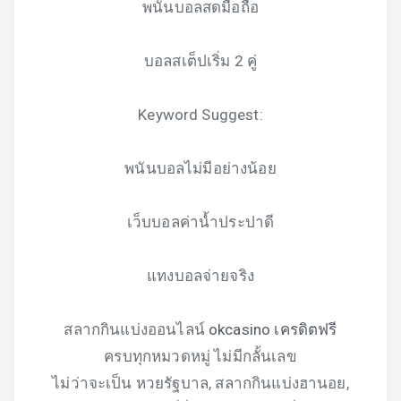
พนันบอลสดมือถือ
บอลสเต็ปเริ่ม 2 คู่
Keyword Suggest:
พนันบอลไม่มีอย่างน้อย
เว็บบอลค่าน้ำประปาดี
แทงบอลจ่ายจริง
สลากกินแบ่งออนไลน์
okcasino เครดิตฟรี
ครบทุกหมวดหมู่ ไม่มีกลั้นเลข
ไม่ว่าจะเป็น หวยรัฐบาล, สลากกินแบ่งฮานอย,