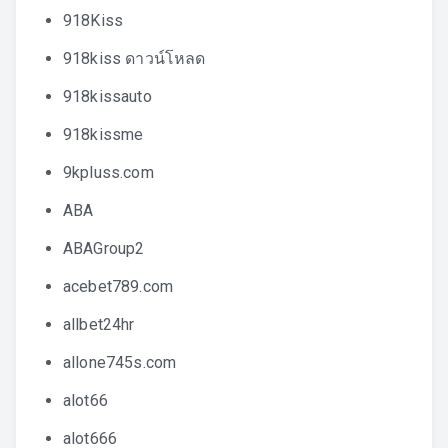
918Kiss
918kiss ดาวน์โหลด
918kissauto
918kissme
9kpluss.com
ABA
ABAGroup2
acebet789.com
allbet24hr
allone745s.com
alot66
alot666