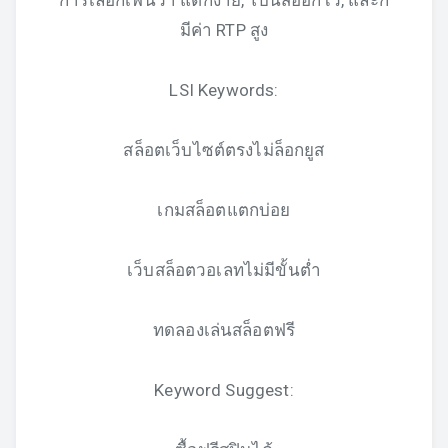
การเลือกเฟ้นว่า แตกง่าย, โบนัสออกไว, และก็
มีค่า RTP สูง
LSI Keywords:
สล็อตเว็บไซต์ตรงไม่ล็อกยูส
เกมสล็อตแตกบ่อย
เว็บสล็อตวอเลทไม่มีขั้นต่ำ
ทดลองเล่นสล็อตฟรี
Keyword Suggest: