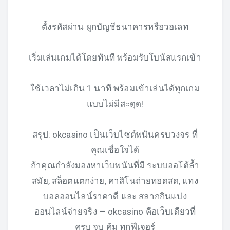
ตั้งรหัสผ่าน ผูกบัญชีธนาคารหรือวอเลท
เริ่มเล่นเกมได้โดยทันที พร้อมรับโบนัสแรกเข้า
ใช้เวลาไม่เกิน 1 นาที พร้อมเข้าเล่นได้ทุกเกม
แบบไม่มีสะดุด!
สรุป: okcasino เป็นเว็บไซต์พนันครบวงจร ที่
คุณเชื่อใจได้
ถ้าคุณกำลังมองหาเว็บพนันที่มี ระบบออโต้ล้ำ
สมัย, สล็อตแตกง่าย, คาสิโนถ่ายทอดสด, แทง
บอลออนไลน์ราคาดี และ สลากกินแบ่ง
ออนไลน์จ่ายจริง — okcasino คือเว็บเดียวที่
ครบ จบ คุ้ม ทุกฟีเจอร์