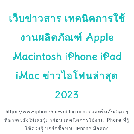
เว็บข่าวสาร เทคนิคการใช้
งานผลิตภัณฑ์ Apple
Macintosh iPhone iPad
iMac ข่าวไอโฟนล่าสุด
2023
https://www.iphone5newsblog.com รวมทริคลับสนุก ๆ
ที่อาจจะยังไม่เคยรู้มาก่อน เทคนิคการใช้งาน iPhone ที่ผู้
ใช้ควรรู้ บอร์ดซื้อขาย iPhone มือสอง