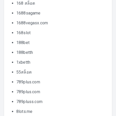
168 สล็อต
1688sagame
1688vegasx.com
168slot
188bet
188betth
1xbetth
55สล็อต
789plus.com
789plus.com
789pluss.com
8lots.me