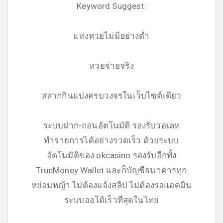
Keyword Suggest:
แทงหวยไม่มีอย่างต่ำ
หวยจ่ายจริง
สลากกินแบ่งครบวงจรในเว็บไซต์เดียว
ระบบฝาก-ถอนอัตโนมัติ รองรับวอเลท
ทำรายการได้อย่างรวดเร็ว ด้วยระบบ
อัตโนมัติของ okcasino รองรับอีกทั้ง
TrueMoney Wallet และก็บัญชีธนาคารทุก
หย่อมหญ้า ไม่ต้องแจ้งสลิป ไม่ต้องรอแอดมิน
ระบบออโต้เร็วที่สุดในไทย