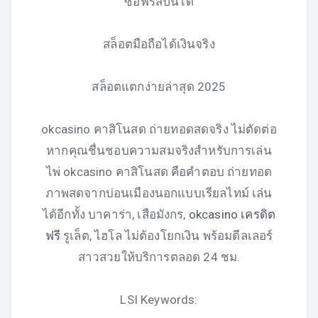
ซื้อฟรีสปินได้
สล็อตมือถือได้เงินจริง
สล็อตแตกง่ายล่าสุด 2025
okcasino คาสิโนสด ถ่ายทอดสดจริง ไม่ตัดต่อ
หากคุณชื่นชอบความสมจริงสำหรับการเล่น
ไพ่ okcasino คาสิโนสด คือคำตอบ ถ่ายทอด
ภาพสดจากบ่อนเมืองนอกแบบเรียลไทม์ เล่น
ได้อีกทั้ง บาคาร่า, เสือมังกร,
okcasino เครดิต
ฟรี
รูเล็ต, ไฮโล ไม่ต้องโยกเงิน พร้อมดีลเลอร์
สาวสวยให้บริการตลอด 24 ชม.
LSI Keywords: