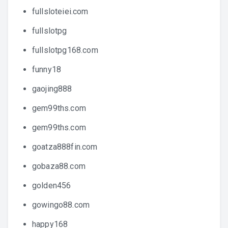
fullsloteiei.com
fullslotpg
fullslotpg168.com
funny18
gaojing888
gem99ths.com
gem99ths.com
goatza888fin.com
gobaza88.com
golden456
gowingo88.com
happy168