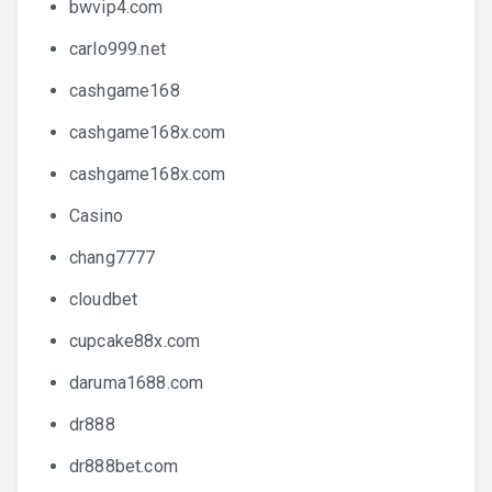
bwvip4.com
carlo999.net
cashgame168
cashgame168x.com
cashgame168x.com
Casino
chang7777
cloudbet
cupcake88x.com
daruma1688.com
dr888
dr888bet.com