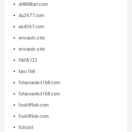
dr888bet.com
du2477.com
ek4567.com
erisauto.site
erisauto.site
FAFA123
faro168
fcharoenkit168.com
fcharoenkit168.com
fox689ok.com
fox689ok.com
fullslot