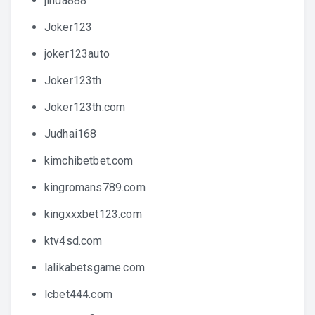
jinda888
Joker123
joker123auto
Joker123th
Joker123th.com
Judhai168
kimchibetbet.com
kingromans789.com
kingxxxbet123.com
ktv4sd.com
lalikabetsgame.com
lcbet444.com