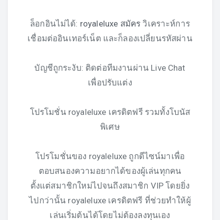
ล็อกอินไม่ได้:
royaleluxe สมัคร
วิเคราะห์การ
เชื่อมต่ออินเทอร์เน็ต และก็ลองเปลี่ยนรหัสผ่าน
บัญชีถูกระงับ: ติดต่อทีมงานผ่าน Live Chat
เพื่อปรับแต่ง
โปรโมชั่น royaleluxe เครดิตฟรี รวมทั้งโบนัส
พิเศษ
โปรโมชั่นของ royaleluxe ถูกดีไซน์มาเพื่อ
ตอบสนองความอยากได้ของผู้เล่นทุกคน
ตั้งแต่สมาชิกใหม่ไปจนถึงสมาชิก VIP โดยยิ่ง
ไปกว่านั้น royaleluxe เครดิตฟรี ที่ช่วยทำให้ผู้
เล่นเริ่มต้นได้โดยไม่ต้องลงทุนเอง