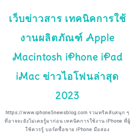
เว็บข่าวสาร เทคนิคการใช้
งานผลิตภัณฑ์ Apple
Macintosh iPhone iPad
iMac ข่าวไอโฟนล่าสุด
2023
https://www.iphone5newsblog.com รวมทริคลับสนุก ๆ
ที่อาจจะยังไม่เคยรู้มาก่อน เทคนิคการใช้งาน iPhone ที่ผู้
ใช้ควรรู้ บอร์ดซื้อขาย iPhone มือสอง