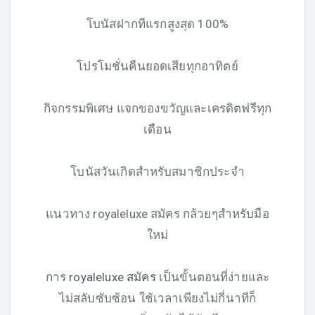
โบนัสฝากทีแรกสูงสุด 100%
โปรโมชั่นคืนยอดเสียทุกอาทิตย์
กิจกรรมพิเศษ แจกของขวัญและเครดิตฟรีทุก
เดือน
โบนัสวันเกิดสำหรับสมาชิกประจำ
แนวทาง royaleluxe สมัคร กล้วยๆสำหรับมือ
ใหม่
การ
royaleluxe สมัคร
เป็นขั้นตอนที่ง่ายและ
ไม่สลับซับซ้อน ใช้เวลาเพียงไม่กี่นาทีก็