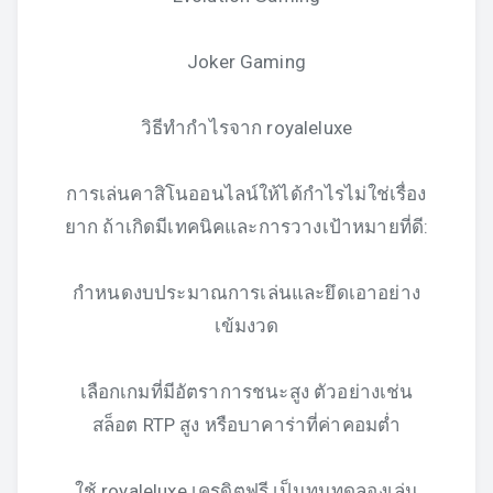
Joker Gaming
วิธีทำกำไรจาก royaleluxe
การเล่นคาสิโนออนไลน์ให้ได้กำไรไม่ใช่เรื่อง
ยาก ถ้าเกิดมีเทคนิคและการวางเป้าหมายที่ดี:
กำหนดงบประมาณการเล่นและยึดเอาอย่าง
เข้มงวด
เลือกเกมที่มีอัตราการชนะสูง ตัวอย่างเช่น
สล็อต RTP สูง หรือบาคาร่าที่ค่าคอมต่ำ
ใช้ royaleluxe เครดิตฟรี เป็นทุนทดลองเล่น