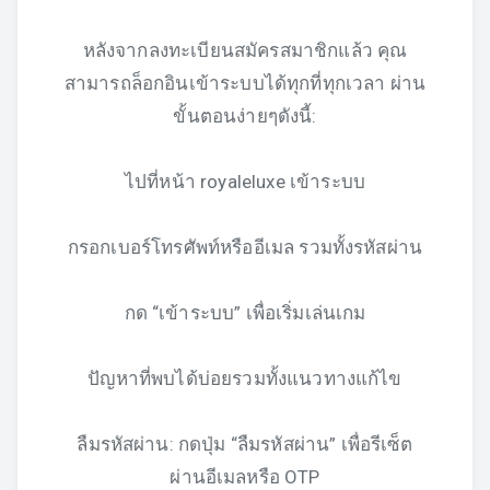
หลังจากลงทะเบียนสมัครสมาชิกแล้ว คุณ
สามารถล็อกอินเข้าระบบได้ทุกที่ทุกเวลา ผ่าน
ขั้นตอนง่ายๆดังนี้:
ไปที่หน้า royaleluxe เข้าระบบ
กรอกเบอร์โทรศัพท์หรืออีเมล รวมทั้งรหัสผ่าน
กด “เข้าระบบ” เพื่อเริ่มเล่นเกม
ปัญหาที่พบได้บ่อยรวมทั้งแนวทางแก้ไข
ลืมรหัสผ่าน: กดปุ่ม “ลืมรหัสผ่าน” เพื่อรีเซ็ต
ผ่านอีเมลหรือ OTP