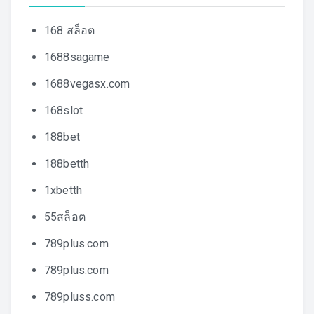
168 สล็อต
1688sagame
1688vegasx.com
168slot
188bet
188betth
1xbetth
55สล็อต
789plus.com
789plus.com
789pluss.com