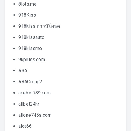
8lots.me
918Kiss
918kiss ดาวน์โหลด
918kissauto
918kissme
9kpluss.com
ABA
ABAGroup2
acebet789.com
allbet24hr
allone745s.com
alot66