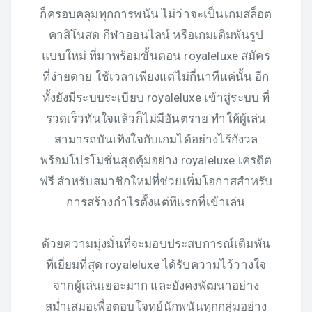
ก็ครอบคลุมทุกการพนัน ไม่ว่าจะเป็นเกมสล็อต
คาสิโนสด กีฬาออนไลน์ หรือเกมเดิมพันรูป
แบบใหม่ ที่มาพร้อมขั้นตอน royaleluxe สมัคร
ที่ง่ายดาย ใช้เวลาเพียงแต่ไม่กี่นาทีแค่นั้น อีก
ทั้งยังมีระบบระเบียบ royaleluxe เข้าสู่ระบบ ที่
รวดเร็วทันใจแล้วก็ไม่มีอันตราย ทำให้ผู้เล่น
สามารถบันเทิงใจกับเกมได้อย่างไร้กังวล
พร้อมโปรโมชั่นสุดคุ้มอย่าง royaleluxe เครดิต
ฟรี สำหรับสมาชิกใหม่ที่ช่วยเพิ่มโอกาสสำหรับ
การสร้างกำไรตั้งแต่ทีแรกที่เข้าเล่น
ด้วยความมุ่งมั่นที่จะมอบประสบการณ์เดิมพัน
ที่เยี่ยมที่สุด royaleluxe ได้รับความไว้วางใจ
จากผู้เล่นเยอะมาก และยังคงพัฒนาอย่าง
สม่ำเสมอเพื่อตอบโจทย์นักพนันทุกกลุ่มอย่าง