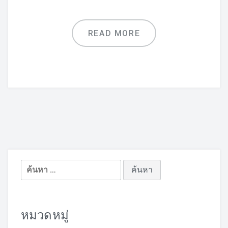
READ MORE
ค้นหา
สำหรับ:
หมวดหมู่