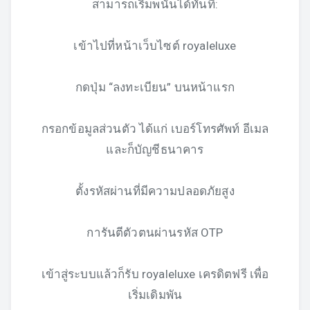
สามารถเริ่มพนันได้ทันที:
เข้าไปที่หน้าเว็บไซต์ royaleluxe
กดปุ่ม “ลงทะเบียน” บนหน้าแรก
กรอกข้อมูลส่วนตัว ได้แก่ เบอร์โทรศัพท์ อีเมล
และก็บัญชีธนาคาร
ตั้งรหัสผ่านที่มีความปลอดภัยสูง
การันตีตัวตนผ่านรหัส OTP
เข้าสู่ระบบแล้วก็รับ royaleluxe เครดิตฟรี เพื่อ
เริ่มเดิมพัน