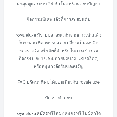
มีกลุ่มดูแลระบบ 24 ชั่วโมง พร้อมตอบปัญหา
กิจกรรมพิเศษแล้วก็การสะสมแต้ม
royaleluxe มีระบบสะสมแต้มจากการเล่นแล้ว
ก็การฝาก ที่สามารถแลกเปลี่ยนเป็นเครดิต
ของรางวัล หรือสิทธิ์สำหรับในการเข้าร่วม
กิจกรรม อย่างเช่น ทายผลบอล, แข่งสล็อต,
หรือหมุนวงล้อรับของขวัญ
FAQ ปริศนาที่พบได้บ่อยเกี่ยวกับ royaleluxe
ปัญหา คำตอบ
royaleluxe สมัคร
ฟรีไหม? สมัครฟรี ไม่มีค่าใช้