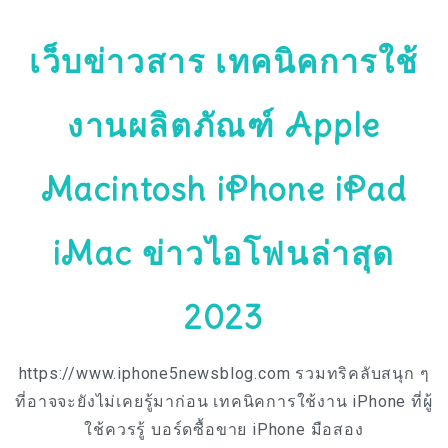
เว็บข่าวสาร เทคนิคการใช้
งานผลิตภัณฑ์ Apple
Macintosh iPhone iPad
iMac ข่าวไอโฟนล่าสุด
2023
https://www.iphone5newsblog.com รวมทริคลับสนุก ๆ
ที่อาจจะยังไม่เคยรู้มาก่อน เทคนิคการใช้งาน iPhone ที่ผู้
ใช้ควรรู้ บอร์ดซื้อขาย iPhone มือสอง