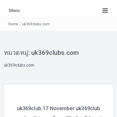
Menu
Blog
Home
/
uk369clubs.com
Contact
หมวดหมู่:
uk369clubs.com
Lets get your new site up and running in no time!
uk369clubs.com
Pin Posts
uk369club 17 November uk369club