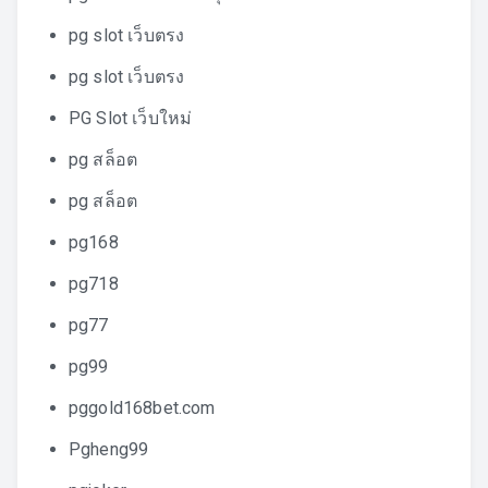
pg slot เว็บตรง
pg slot เว็บตรง
PG Slot เว็บใหม่
pg สล็อต
pg สล็อต
pg168
pg718
pg77
pg99
pggold168bet.com
Pgheng99