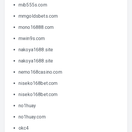
mib555s.com
mmgoldsbets.com
mono16888.com
mwin9s.com
nakoya1688.site
nakoya1688.site
nemo168casino.com
niseko168bet.com
niseko168bet.com
no1huay
no1huay.com
okc4