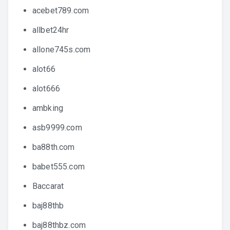
acebet789.com
allbet24hr
allone745s.com
alot66
alot666
ambking
asb9999.com
ba88th.com
babet555.com
Baccarat
baj88thb
baj88thbz.com