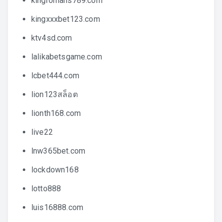
kingromans789.com
kingxxxbet123.com
ktv4sd.com
lalikabetsgame.com
lcbet444.com
lion123สล็อต
lionth168.com
live22
lnw365bet.com
lockdown168
lotto888
luis16888.com