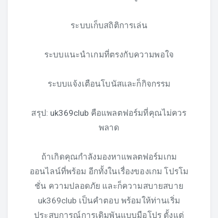
ระบบเก็บสถิติการเล่น
ระบบแนะนำเกมที่ตรงกับความพอใจ
ระบบแจ้งเตือนโบนัสและก็กิจกรรม
สรุป:
uk369club
คือแพลตฟอร์มที่คุณไม่ควร
พลาด
ถ้าเกิดคุณกำลังมองหาแพลตฟอร์มเกม
ออนไลน์ที่พร้อม อีกทั้งในเรื่องของเกม โปรโม
ชั่น ความปลอดภัย และก็ความสบายสบาย
uk369club เป็นคำตอบ พร้อมให้ท่านเริ่ม
ประสบการณ์การเดิมพันแบบมือโปร ตั้งแต่