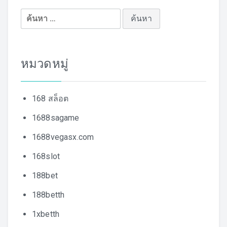
ค้นหา
สำหรับ:
หมวดหมู่
168 สล็อต
1688sagame
1688vegasx.com
168slot
188bet
188betth
1xbetth