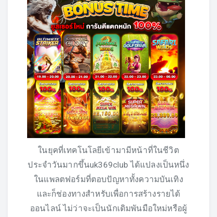
ในยุคที่เทคโนโลยีเข้ามามีหน้าที่ในชีวิต
ประจำวันมากขึ้นuk369club ได้แปลงเป็นหนึ่ง
ในแพลตฟอร์มที่ตอบปัญหาทั้งความบันเทิง
และก็ช่องทางสำหรับเพื่อการสร้างรายได้
ออนไลน์ ไม่ว่าจะเป็นนักเดิมพันมือใหม่หรือผู้