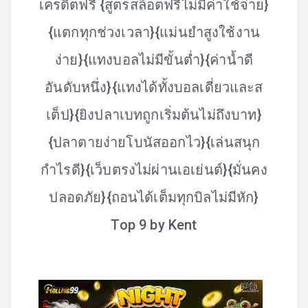
เครดิตฟรี {สูตรสล็อตฟรีไม่มีค่าใช้จ่าย}
{แตกทุกช่วงเวลา}{แม่นยำสูงใช้งาน
ง่าย}{แทงบอลไม่มีขั้นต่ำ}{ค่าน้ำดี
อันดับหนึ่ง}{แทงได้ทั้งบอลเดี่ยวและส
เต็ป}{ยิงปลาเบทถูกเริ่มต้นไม่ถึงบาท}
{ปลาตายง่ายโบนัสออกไว}{เล่นสนุก
กำไรดี}{เว็บตรงไม่ผ่านเอเย่นต์}{มั่นคง
ปลอดภัย}{ถอนได้เต็มทุกบิลไม่มีหัก}
Top 9 by Kent