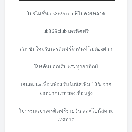
โปรโมชั่น uk369club ที่ไม่ควรพลาด
uk369club เครดิตฟรี
สมาชิกใหม่รับเครดิตฟรีในทันที ไม่ต้องฝาก
โปรคืนยอดเสีย 5% ทุกอาทิตย์
เสนอแนะเพื่อนพ้อง รับโบนัสเพิ่ม 10% จาก
ยอดฝากแรกของเพื่อนฝูง
กิจกรรมแจกเครดิตฟรีรายวัน และโบนัสตาม
เทศกาล