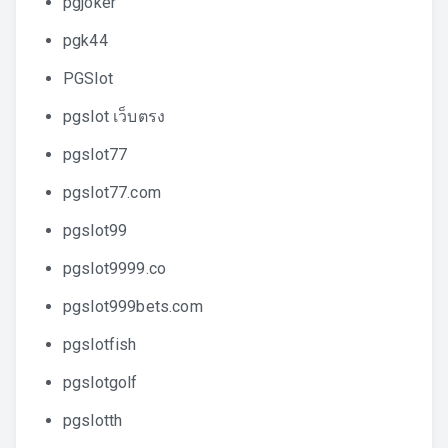
pgjoker
pgk44
PGSlot
pgslot เว็บตรง
pgslot77
pgslot77.com
pgslot99
pgslot9999.co
pgslot999bets.com
pgslotfish
pgslotgolf
pgslotth