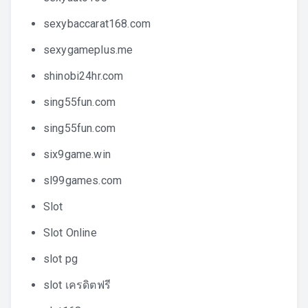
sexybaccarat168.com
sexygameplus.me
shinobi24hr.com
sing55fun.com
sing55fun.com
six9game.win
sl99games.com
Slot
Slot Online
slot pg
slot เครดิตฟรี