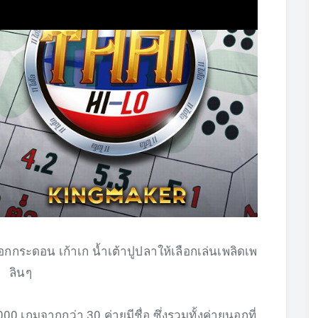
กกระดอน เก้าเก น้ำเต้าปูปลาให้เลือกเล่นเพลิดเพ
ลินๆ
000 เกมจากกว่า 30 ค่ายมีชื่อ ซึ่งรวมทั้งค่ายนอกที่