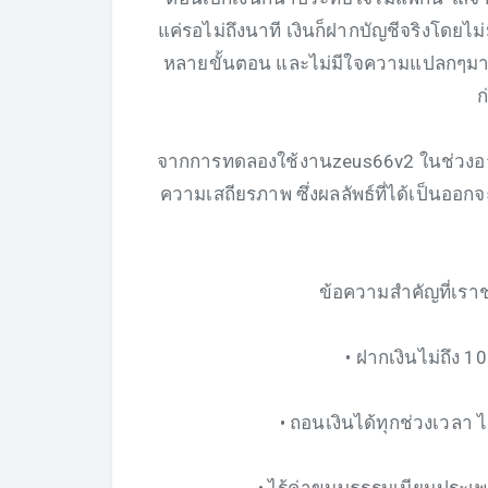
แค่รอไม่ถึงนาที เงินก็ฝากบัญชีจริงโดยไม่
หลายขั้นตอน และไม่มีใจความแปลกๆมาบ
ก
จากการทดลองใช้งานzeus66v2 ในช่วงอา
ความเสถียรภาพ ซึ่งผลลัพธ์ที่ได้เป็นออ
ข้อความสำคัญที่เรา
• ฝากเงินไม่ถึง 10
• ถอนเงินได้ทุกช่วงเวลา