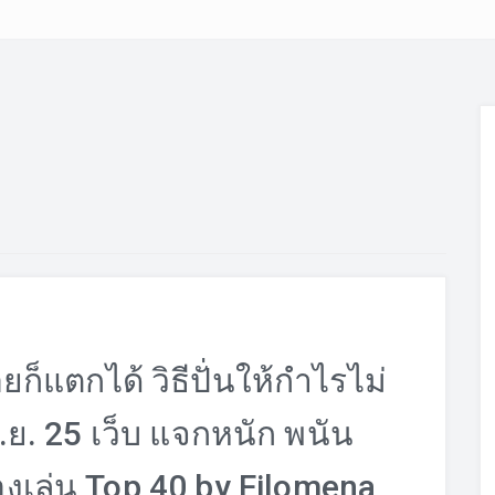
ก็แตกได้ วิธีปั่นให้กำไรไม่
.ย. 25 เว็บ แจกหนัก พนัน
องเล่น Top 40 by Filomena