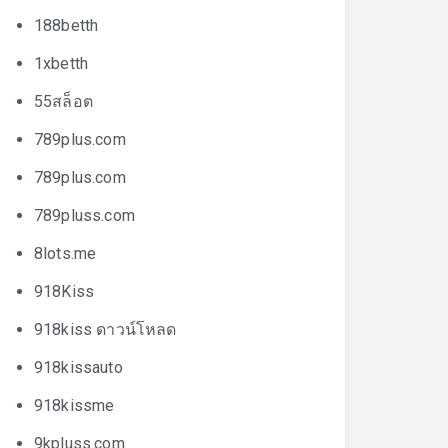
188betth
1xbetth
55สล็อต
789plus.com
789plus.com
789pluss.com
8lots.me
918Kiss
918kiss ดาวน์โหลด
918kissauto
918kissme
9kpluss.com