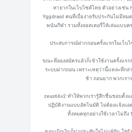
หายากในเว็บไซต์ไทย ตัวอย่างเช่น 
Yggdrasil คนที่เบื่อง่ายรับประกันไม่มีห
พนันกีฬา รวมทั้งลอตเตอรี่ให้เล่นแบบค
ประสบการณ์ฝากถอนครั้งแรกในเว็บไซต์
ขณะที่ลองสมัครแล้วก็เข้าใช้งานครั้งแรกก
ระบบฝากถอน เพราะเหตุว่านี้แหละที่กล่า
ช้า ถอนยาก พวกเราจ
zeus66v2 ทำให้พวกเรารู้สึกชื่นชอบตั้งแ
ปฏิบัติงานแบบอัตโนมัติ ไม่ต้องแจ้งแอดไ
ทั้งหมดทุกอย่างใช้เวลาไม่ถึง 
ตอนเบิกเงินก็น่าประทับใจไม่แพ้กัน ใส่