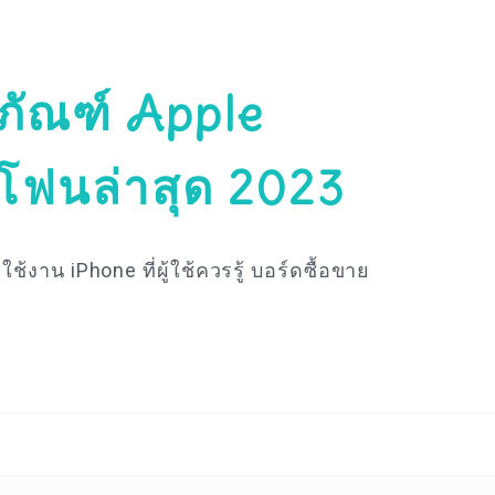
ภัณฑ์ Apple
โฟนล่าสุด 2023
งาน iPhone ที่ผู้ใช้ควรรู้ บอร์ดซื้อขาย