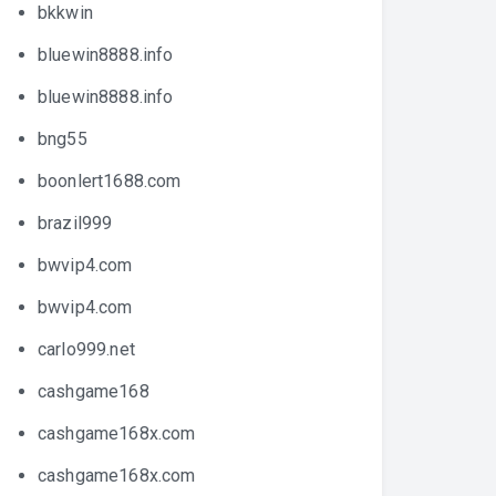
bkkwin
bluewin8888.info
bluewin8888.info
bng55
boonlert1688.com
brazil999
bwvip4.com
bwvip4.com
carlo999.net
cashgame168
cashgame168x.com
cashgame168x.com