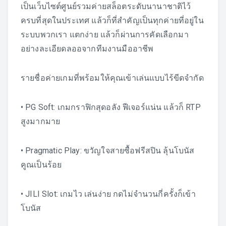
เป็นเว็บไซต์ศูนย์รวมค่ายสล็อตระดับนานาชาติไว้
ครบที่สุดในประเทศ แล้วก็ที่สำคัญเป็นทุกค่ายที่อยู่ใน
ระบบพวกเรา แตกง่าย แล้วก็ผ่านการคัดเลือกมา
อย่างละเอียดลออจากทีมงานมืออาชีพ
รายชื่อค่ายเกมที่พร้อมให้คุณเข้าเล่นแบบไร้ขีดจำกัด
• PG Soft: เกมกราฟิกสุดอลัง ฟีเจอร์แน่น แล้วก็ RTP
สูงมากมาย
• Pragmatic Play: ขวัญใจสายซื้อฟรีสปิน ลุ้นโบนัส
คูณเป็นร้อย
• JILI Slot: เกมไว เล่นง่าย กดไม่จำนวนกี่ครั้งก็เข้า
โบนัส