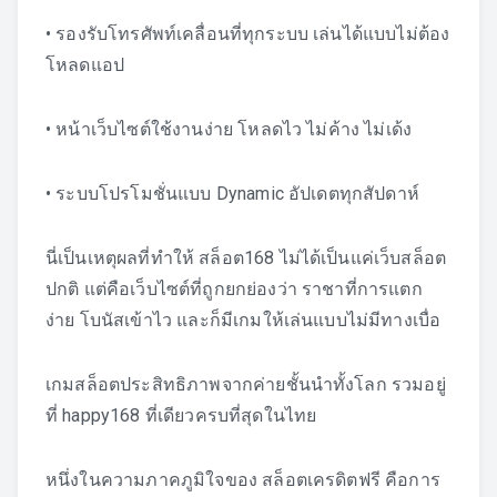
• รองรับโทรศัพท์เคลื่อนที่ทุกระบบ เล่นได้แบบไม่ต้อง
โหลดแอป
• หน้าเว็บไซต์ใช้งานง่าย โหลดไว ไม่ค้าง ไม่เด้ง
• ระบบโปรโมชั่นแบบ Dynamic อัปเดตทุกสัปดาห์
นี่เป็นเหตุผลที่ทำให้ สล็อต168 ไม่ได้เป็นแค่เว็บสล็อต
ปกติ แต่คือเว็บไซต์ที่ถูกยกย่องว่า ราชาที่การแตก
ง่าย โบนัสเข้าไว และก็มีเกมให้เล่นแบบไม่มีทางเบื่อ
เกมสล็อตประสิทธิภาพจากค่ายชั้นนำทั้งโลก รวมอยู่
ที่ happy168 ที่เดียวครบที่สุดในไทย
หนึ่งในความภาคภูมิใจของ สล็อตเครดิตฟรี คือการ