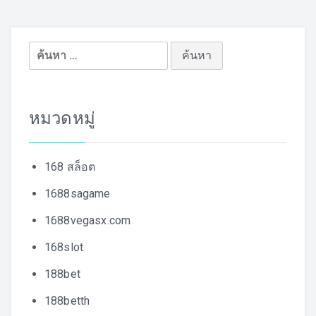
ค้นหา
สำหรับ:
หมวดหมู่
168 สล็อต
1688sagame
1688vegasx.com
168slot
188bet
188betth