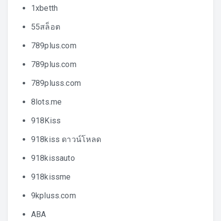
1xbetth
55สล็อต
789plus.com
789plus.com
789pluss.com
8lots.me
918Kiss
918kiss ดาวน์โหลด
918kissauto
918kissme
9kpluss.com
ABA