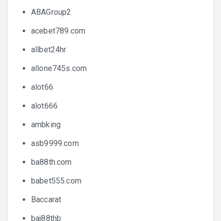
ABAGroup2
acebet789.com
allbet24hr
allone745s.com
alot66
alot666
ambking
asb9999.com
ba88th.com
babet555.com
Baccarat
baj88thb