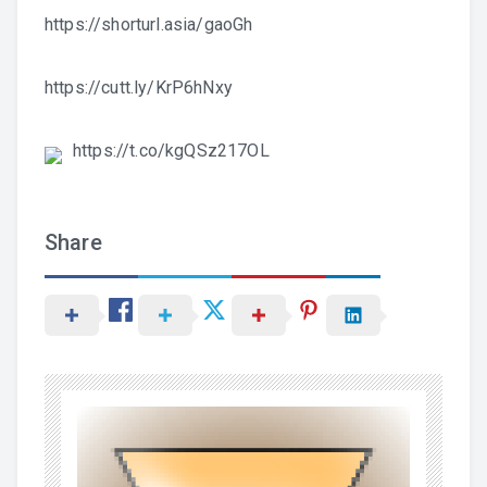
https://shorturl.asia/gaoGh
https://cutt.ly/KrP6hNxy
https://t.co/kgQSz217OL
Share