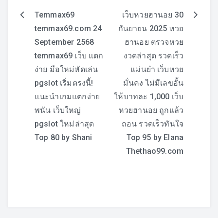
Temmax69
เว็บหวยฮานอย 30
แนะแนว
temmax69.com 24
กันยายน 2025 หวย
เรื่อง
September 2568
ฮานอย ตรวจหวย
temmax69 เว็บ แตก
งวดล่าสุด รวดเร็ว
ง่าย มือใหม่หัดเล่น
แม่นยำ เว็บหวย
pgslot เริ่มตรงนี้!
มั่นคง ไม่มีเลขอั้น
แนะนำเกมแตกง่าย
ให้บาทละ 1,000 เว็บ
พนัน เว็บใหญ่
หวยฮานอย ถูกแล้ว
pgslot ใหม่ล่าสุด
ถอน รวดเร็วทันใจ
Top 80 by Shani
Top 95 by Elana
Thethao99.com