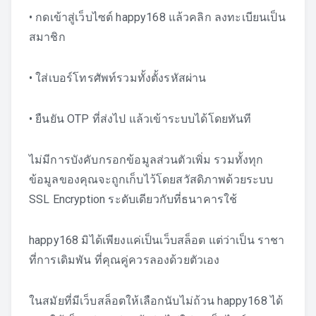
• กดเข้าสู่เว็บไซต์ happy168 แล้วคลิก ลงทะเบียนเป็น
สมาชิก
• ใส่เบอร์โทรศัพท์รวมทั้งตั้งรหัสผ่าน
• ยืนยัน OTP ที่ส่งไป แล้วเข้าระบบได้โดยทันที
ไม่มีการบังคับกรอกข้อมูลส่วนตัวเพิ่ม รวมทั้งทุก
ข้อมูลของคุณจะถูกเก็บไว้โดยสวัสดิภาพด้วยระบบ
SSL Encryption ระดับเดียวกับที่ธนาคารใช้
happy168 มิได้เพียงแค่เป็นเว็บสล็อต แต่ว่าเป็น ราชา
ที่การเดิมพัน ที่คุณคู่ควรลองด้วยตัวเอง
ในสมัยที่มีเว็บสล็อตให้เลือกนับไม่ถ้วน happy168 ได้