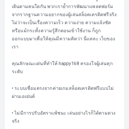
เดินตามคนใดกัน พวกเราย้ำการพัฒนาแพลตฟอร์ม
จากรากฐานความอยากของผู้เล่นสล็อตเครดิตฟรีจริง
ไม่ว่าจะเป็นเรื่องความเร็ว ความง่าย ความแจ้งชัด
หรือแม้กระทั้งความรู้สึกตอนเข้าใช้งาน ก็ถูก
ออกแบบมาเพื่อให้คุณมีความคิดว่า นี่แหละ เว็บของ
เรา
คุณลักษณะเด่นที่ทำให้ happy168 ครองใจผู้เล่นทุก
ระดับ
• ระบบเชื่อมตรงจากค่ายเกมสล็อตเครดิตฟรีแบบไม่
ผ่านเอเย่นต์
• ไม่มีการปรับอัตราแพ้ชนะ เล่นอย่างไรก็ได้ตามดวง
จริง