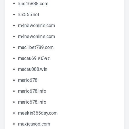
luis16888.com
lux555.net
m4newonline.com
m4newonline.com
mac1bet789.com
macau69 สมัคร
macau888.win
mario678
mario678.info
mario678.info
meekin365day.com
mexicanoo.com