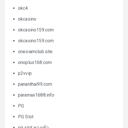
okc4
okcasino
okcasino159.com
okcasino159.com
onesiamclub.site
onoplus168.com
p2vvip
pananthai99.com
paramax1688.info
PG
PG Slot
pg slot ทางเข้า