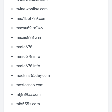
m4newonline.com
mac1bet789.com
macau69 สมัคร
macau888.win
mario678
mario678.info
mario678.info
meekin365day.com
mexicanoo.com
mfj889xx.com
mib555s.com