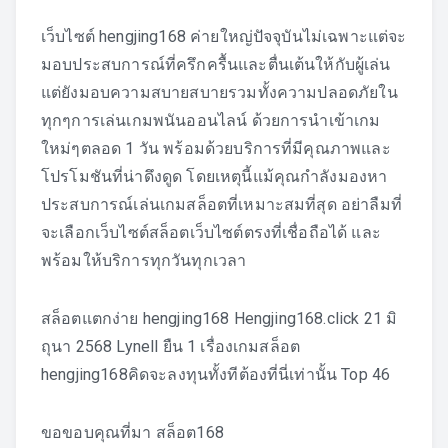
เว็บไซต์ hengjing168 ค่ายใหญ่ปัจจุบันไม่เฉพาะแต่จะ
มอบประสบการณ์ที่ครึกครื้นและตื่นเต้นให้กับผู้เล่น
แต่ยังมอบความสบายสบายรวมทั้งความปลอดภัยใน
ทุกๆการเล่นเกมพนันออนไลน์ ด้วยการนำเข้าเกม
ใหม่ๆตลอด 1 วัน พร้อมด้วยบริการที่มีคุณภาพและ
โปรโมชันที่น่าดึงดูด โดยเหตุนี้แม้คุณกำลังมองหา
ประสบการณ์เล่นเกมสล็อตที่เหมาะสมที่สุด อย่าลืมที่
จะเลือกเว็บไซต์สล็อตเว็บไซต์ตรงที่เชื่อถือได้ และ
พร้อมให้บริการทุกวันทุกเวลา
สล็อตแตกง่าย hengjing168 Hengjing168.click 21 มิ
ถุนา 2568 Lynell ยืน 1 เรื่องเกมสล็อต
hengjing168คิดจะลงทุนทั้งทีต้องที่นี่เท่านั้น Top 46
ขอขอบคุณที่มา
สล็อต168