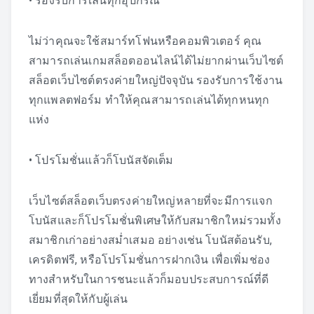
• รองรับการเล่นทุกอุปกรณ์
ไม่ว่าคุณจะใช้สมาร์ทโฟนหรือคอมพิวเตอร์ คุณ
สามารถเล่นเกมสล็อตออนไลน์ได้ไม่ยากผ่านเว็บไซต์
สล็อตเว็บไซต์ตรงค่ายใหญ่ปัจจุบัน รองรับการใช้งาน
ทุกแพลตฟอร์ม ทำให้คุณสามารถเล่นได้ทุกหนทุก
แห่ง
• โปรโมชั่นแล้วก็โบนัสจัดเต็ม
เว็บไซต์สล็อตเว็บตรงค่ายใหญ่หลายที่จะมีการแจก
โบนัสและก็โปรโมชั่นพิเศษให้กับสมาชิกใหม่รวมทั้ง
สมาชิกเก่าอย่างสม่ำเสมอ อย่างเช่น โบนัสต้อนรับ,
เครดิตฟรี, หรือโปรโมชั่นการฝากเงิน เพื่อเพิ่มช่อง
ทางสำหรับในการชนะแล้วก็มอบประสบการณ์ที่ดี
เยี่ยมที่สุดให้กับผู้เล่น