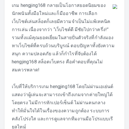
เกม hengjing168 กลายเป็นโอกาสยอดนิยมของ
นักพนันทั้งมือใหม่และก็มืออาชีพ การเลือก
เว็บไซต์เล่นสล็อตก็เลยมีความจำเป็นไม่แพ้เทคนิค
การเล่น เนื่องจากว่า “เว็บไซต์ดี มีชัยไปกว่าครึ่ง!”
รวมทั้งแม้คุณยอดเยี่ยมในสายปั่นตัวจริงที่กำลังมอง
หาเว็บไซต์ที่ครบถ้วนบริบูรณ์ ตอบปัญหาทั้งยังความ
สนุก ความปลอดภัย แล้วก็กำไรที่จับต้องได้
hengjing168 สล็อตเว็บตรง คือคำตอบที่คุณไม่
สมควรพลาด!
เว็บที่ให้บริการเกม hengjing168 โดยไม่ผ่านเอเย่นต์
แสดงว่าผู้เล่นจะสามารถเข้าถึงเกมจากค่ายใหญ่ได้
โดยตรง ไม่มีการหักเปอร์เซ็นต์ ไม่ผ่านคนกลาง
ทำให้มั่นใจได้ในเรื่องของความถูกต้อง ระบบการ
คลังโปร่งใส และการดูแลจากทีมงานมือโปรแบบเรี
ยลไทม์