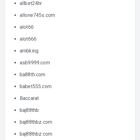
allbet24hr
allone745s.com
alot66
alot666
ambking
asb9999.com
ba88th.com
babet555.com
Baccarat
baj88thb
baj88thbz.com
baj88thbz.com