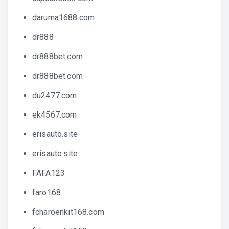
daruma1688.com
dr888
dr888bet.com
dr888bet.com
du2477.com
ek4567.com
erisauto.site
erisauto.site
FAFA123
faro168
fcharoenkit168.com