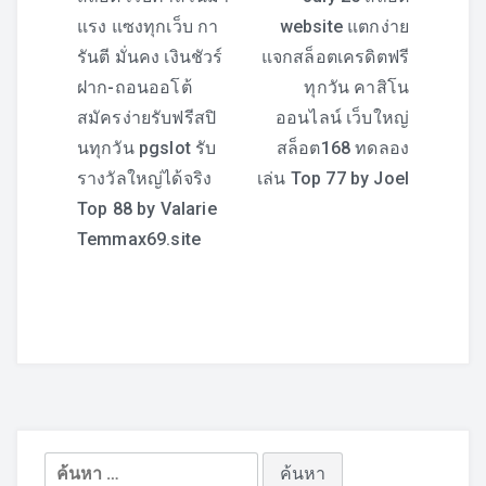
แรง แซงทุกเว็บ กา
website แตกง่าย
รันตี มั่นคง เงินชัวร์
แจกสล็อตเครดิตฟรี
ฝาก-ถอนออโต้
ทุกวัน คาสิโน
สมัครง่ายรับฟรีสปิ
ออนไลน์ เว็บใหญ่
นทุกวัน pgslot รับ
สล็อต168 ทดลอง
รางวัลใหญ่ได้จริง
เล่น Top 77 by Joel
Top 88 by Valarie
Temmax69.site
ค้นหา