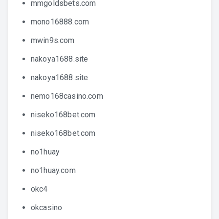
mmgoldsbets.com
mono16888.com
mwin9s.com
nakoya1688.site
nakoya1688.site
nemo168casino.com
niseko168bet.com
niseko168bet.com
no1huay
no1huay.com
okc4
okcasino