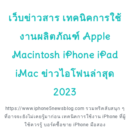
เว็บข่าวสาร เทคนิคการใช้
งานผลิตภัณฑ์ Apple
Macintosh iPhone iPad
iMac ข่าวไอโฟนล่าสุด
2023
https://www.iphone5newsblog.com รวมทริคลับสนุก ๆ
ที่อาจจะยังไม่เคยรู้มาก่อน เทคนิคการใช้งาน iPhone ที่ผู้
ใช้ควรรู้ บอร์ดซื้อขาย iPhone มือสอง