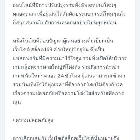
ออนไลน์ที่มีการปรับปรุงรวมทั้งอัพเดทเกมใหม่ๆ
ตลอดเวลา เพื่อผู้เล่นได้สัมผัสประสบการณ์ใหม่ๆแล้ว
ก็สนุกสนานไปกับการเล่นเกมอย่างไม่หยุดหย่อน
หนึ่งในเว็บที่ตอบปัญหาผู้เล่นอย่างเต็มเปี่ยมเป็น
เว็บไซต์ สล็อต168 ค่ายใหญ่ปัจจุบัน ซึ่งเป็น
แพลตฟอร์มที่มีความน่าไว้ใจสูง รวมทั้งเปิดให้บริการ
เกมสล็อตจากค่ายใหญ่ที่โด่งดัง รวมถึงการนำเข้า
เกมพนันใหม่ๆตลอด 24 ชั่วโมง ผู้เล่นสามารถเข้ามา
ร่วมบันเทิงใจได้ทุกเวลาที่ต้องการ โดยไม่ต้องกังวล
เรื่องความปลอดภัยหรือความโล่งใสสำหรับเพื่อการ
เล่น
• ความปลอดภัยสูง
การเลือกเล่นกับเว็บไซต์สล็อตเว็บไซต์นั่นหมายถึง