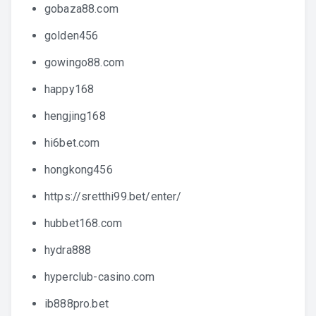
gobaza88.com
golden456
gowingo88.com
happy168
hengjing168
hi6bet.com
hongkong456
https://sretthi99.bet/enter/
hubbet168.com
hydra888
hyperclub-casino.com
ib888pro.bet