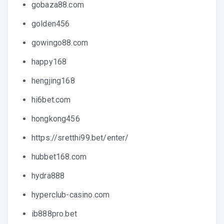
gobaza88.com
golden456
gowingo88.com
happy168
hengjing168
hi6bet.com
hongkong456
https://sretthi99.bet/enter/
hubbet168.com
hydra888
hyperclub-casino.com
ib888pro.bet