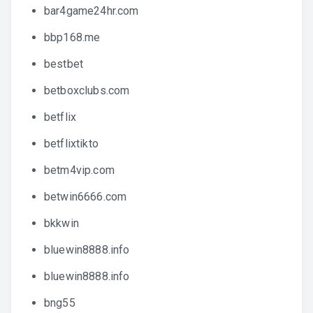
bar4game24hr.com
bbp168.me
bestbet
betboxclubs.com
betflix
betflixtikto
betm4vip.com
betwin6666.com
bkkwin
bluewin8888.info
bluewin8888.info
bng55