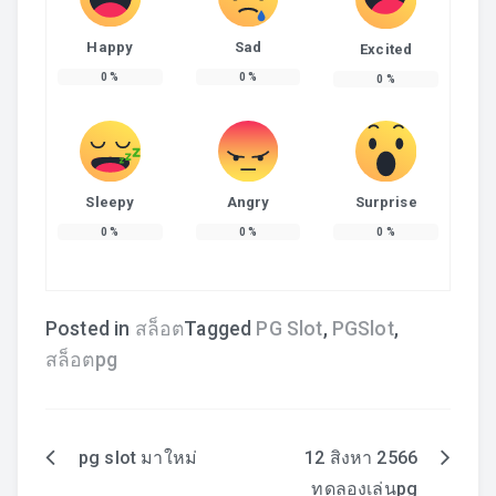
Happy
Sad
Excited
0
%
0
%
0
%
Sleepy
Angry
Surprise
0
%
0
%
0
%
Posted in
สล็อต
Tagged
PG Slot
,
PGSlot
,
สล็อตpg
pg slot มาใหม่
12 สิงหา 2566
แนะแนว
ทดลองเล่นpg