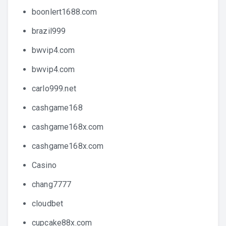
boonlert1688.com
brazil999
bwvip4.com
bwvip4.com
carlo999.net
cashgame168
cashgame168x.com
cashgame168x.com
Casino
chang7777
cloudbet
cupcake88x.com