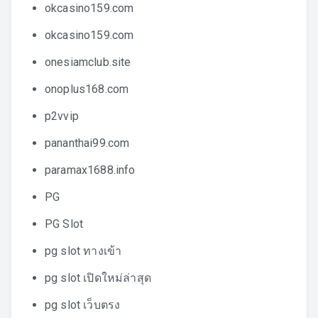
okcasino159.com
okcasino159.com
onesiamclub.site
onoplus168.com
p2vvip
pananthai99.com
paramax1688.info
PG
PG Slot
pg slot ทางเข้า
pg slot เปิดใหม่ล่าสุด
pg slot เว็บตรง