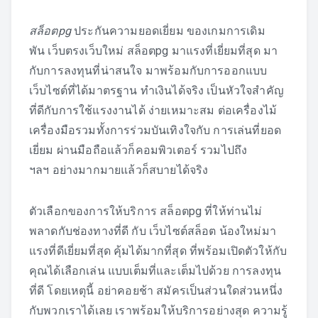
สล็อตpg
ประกันความยอดเยี่ยม ของเกมการเดิม
พัน เว็บตรงเว็บใหม่ สล็อตpg มาแรงที่เยี่ยมที่สุด มา
กับการลงทุนที่น่าสนใจ มาพร้อมกับการออกแบบ
เว็บไซต์ที่ได้มาตรฐาน ทำเงินได้จริง เป็นหัวใจสำคัญ
ที่ดีกับการใช้แรงงานได้ ง่ายเหมาะสม ต่อเครื่องไม้
เครื่องมือรวมทั้งการร่วมบันเทิงใจกับ การเล่นที่ยอด
เยี่ยม ผ่านมือถือแล้วก็คอมพิวเตอร์ รวมไปถึง
ฯลฯ อย่างมากมายแล้วก็สบายได้จริง
ตัวเลือกของการให้บริการ สล็อตpg ที่ให้ท่านไม่
พลาดกับช่องทางที่ดี กับ เว็บไซต์สล็อต น้องใหม่มา
แรงที่ดีเยี่ยมที่สุด คุ้มได้มากที่สุด ที่พร้อมเปิดตัวให้กับ
คุณได้เลือกเล่น แบบเต็มที่และเต็มไปด้วย การลงทุน
ที่ดี โดยเหตุนี้ อย่าคอยช้า สมัครเป็นส่วนใดส่วนหนึ่ง
กับพวกเราได้เลย เราพร้อมให้บริการอย่างสุด ความรู้