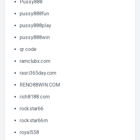
Pussy888
pussy888fun
pussy888play
pussy888win
qr code
ramclubx.com
rasri365day.com
RENO88WIN.COM
rich8188.com
rockstar66
rockstar66m
royal558