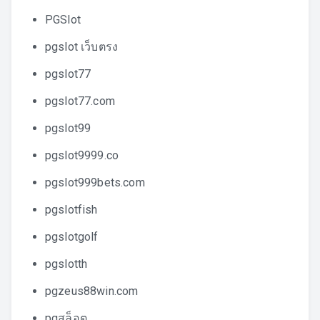
PGSlot
pgslot เว็บตรง
pgslot77
pgslot77.com
pgslot99
pgslot9999.co
pgslot999bets.com
pgslotfish
pgslotgolf
pgslotth
pgzeus88win.com
pgสล็อต