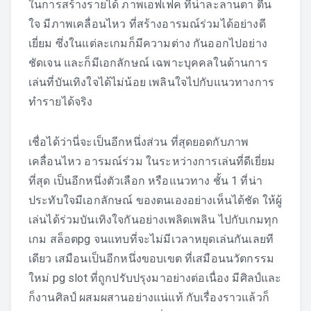
ในการสร้างรายได้ ภาพเอฟเฟค ที่น่าละลานตา ตื่น
ใจ มีภาพเคลื่อนไหว ที่สร้างอารมณ์ร่วมได้อย่างดี
เยี่ยม ซึ่งในแต่ละเกมก็มีความต่าง กันออกไปอย่าง
ชัดเจน และก็มีเอกลักษณ์ เฉพาะบุคคลในด้านการ
เล่นที่บันเทิงใจได้ไม่น้อย เพลินใจไปกับแนวทางการ
ทำรายได้จริง
เชื่อได้ว่านี่จะเป็นอีกหนึ่งส่วน ที่สุดยอดกับภาพ
เคลื่อนไหว อารมณ์ร่วม ในระหว่างการเล่นที่ดีเยี่ยม
ที่สุด เป็นอีกหนึ่งตัวเลือก หรือแนวทาง ชั้น 1 ที่น่า
ประทับใจมีเอกลักษณ์ ของตนเองอย่างเห็นได้ชัด ให้ผู้
เล่นได้ร่วมบันเทิงใจกันอย่างเพลิดเพลิน ไปกับเกมทุก
เกม สล็อตpg จนแทบที่จะไม่มีเวลาหยุดเล่นกันเลยที
เดียว เสมือนเป็นอีกหนึ่งขอบเขต ที่เสมือนนวัตกรรม
ใหม่ pg slot ที่ถูกปรับปรุงมาอย่างต่อเนื่อง มีศิลป์และ
ก็งานศิลป์ ผสมผสานอย่างแน่แท้ กับเรื่องราวแล้วก็