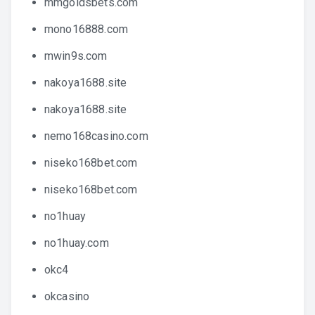
mmgoldsbets.com
mono16888.com
mwin9s.com
nakoya1688.site
nakoya1688.site
nemo168casino.com
niseko168bet.com
niseko168bet.com
no1huay
no1huay.com
okc4
okcasino