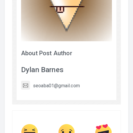
About Post Author
Dylan Barnes
seoaba01@gmail.com