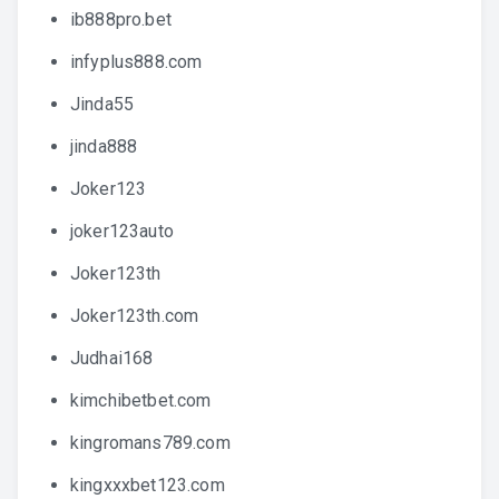
ib888pro.bet
infyplus888.com
Jinda55
jinda888
Joker123
joker123auto
Joker123th
Joker123th.com
Judhai168
kimchibetbet.com
kingromans789.com
kingxxxbet123.com