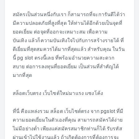
สมัครเป็นส่วนหนึ่งกับเรา ก็สามารถที่จะการันตีได้ว่า
มีความปลอดภัยที่สูงที่สุด ให้ท่านได้อีกด้วยเป็นจุดที่
ยอดเยี่ยม ต่อจุดที่ออกจะเหมาะสม เพื่อความ
บันเทิง แล้วก็ความบันเทิงใจไปกับการสร้างรายได้ ที่
ดีเยี่ยมที่สุดสมควรได้มากที่สุดแล้ว สำหรับคุณ ในวัน
นี้ pg slot ตรงนี้เลย ที่พร้อมอำนวยความสะดวก
สบาย ต่อการลงทุนที่ยอดเยี่ยม เป็นส่วนที่สำคัญได้
มากที่สุด
สล็อตเว็บตรง เว็บไซต์ใหม่มาแรง แซงโค้ง
ที่นี่ คือแหล่งรวม สล็อต เว็บไซต์ตรง จาก pgslot ที่มี
ความยอดเยี่ยมในตัวเองที่คุณ สามารถสมัครได้ง่าย
ไม่มีอย่างต่ำ เพียงแค่สมัครสมาชิกท่านก็ได้ รับรหัส
ผ่านเข้าไปใช้งานแล้ว ถ้าเกิดต้องการที่ต้องการจะ