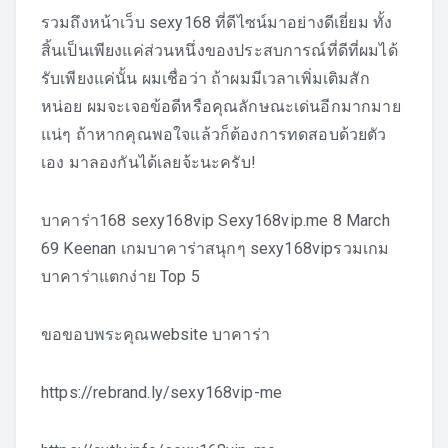
รวมถึงหน้าเว็บ sexy168 ที่ดีไซน์มาอย่างดีเยี่ยม ทั้ง
สิ้นเป็นเพียงแค่ส่วนหนึ่งของประสบการณ์ที่ดีที่ผมได้
รับเพียงแค่นั้น ผมเชื่อว่า ถ้าผมมีเวลาเพิ่มเติมสัก
หน่อย ผมจะเจอข้อดีหรือคุณลักษณะเด่นอีกมากมาย
แน่ๆ ถ้าหากคุณพอใจแล้วก็ต้องการทดสอบด้วยตัว
เอง มาลองกันได้เลยจ้ะนะครับ!
บาคาร่า168 sexy168vip Sexy168vip.me 8 March
69 Keenan เกมบาคาร่าสนุกๆ sexy168vipรวมเกม
บาคาร่าแตกง่าย Top 5
ขอขอบพระคุณwebsite
บาคาร่า
https://rebrand.ly/sexy168vip-me