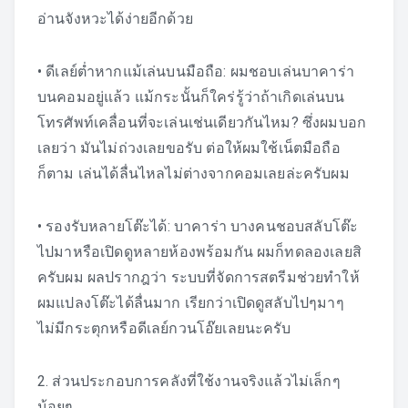
อ่านจังหวะได้ง่ายอีกด้วย
• ดีเลย์ต่ำหากแม้เล่นบนมือถือ: ผมชอบเล่นบาคาร่า
บนคอมอยู่แล้ว แม้กระนั้นก็ใคร่รู้ว่าถ้าเกิดเล่นบน
โทรศัพท์เคลื่อนที่จะเล่นเช่นเดียวกันไหม? ซึ่งผมบอก
เลยว่า มันไม่ถ่วงเลยขอรับ ต่อให้ผมใช้เน็ตมือถือ
ก็ตาม เล่นได้ลื่นไหลไม่ต่างจากคอมเลยล่ะครับผม
• รองรับหลายโต๊ะได้:
บาคาร่า
บางคนชอบสลับโต๊ะ
ไปมาหรือเปิดดูหลายห้องพร้อมกัน ผมก็ทดลองเลยสิ
ครับผม ผลปรากฎว่า ระบบที่จัดการสตรีมช่วยทำให้
ผมแปลงโต๊ะได้ลื่นมาก เรียกว่าเปิดดูสลับไปๆมาๆ
ไม่มีกระตุกหรือดีเลย์กวนโอ๊ยเลยนะครับ
2. ส่วนประกอบการคลังที่ใช้งานจริงแล้วไม่เล็กๆ
น้อยๆ