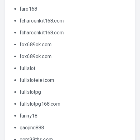
faro168
fcharoenkit168.com
fcharoenkit168.com
fox689ok.com
fox689ok.com
fullslot
fullsloteiei.com
fullslotpg
fullslotpg168.com
funny18
gaojing888
gem99ths.com