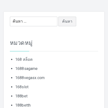
ค้นหา
สำหรับ:
หมวดหมู่
168 สล็อต
1688sagame
1688vegasx.com
168slot
188bet
188betth