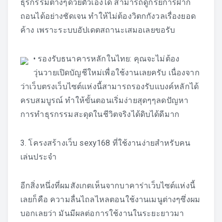
ธุรกรรมต่างๆด้วยตัวเองได้ สามารถดูกรยการฝาก
ถอนได้อย่างชัดเจน ทำให้ไม่ต้องวิตกกังวลเรื่องยอด
ค้าง เพราะระบบอัปเดตสถานะเสมอเลยขอรับ
• รองรับธนาคารหลักในไทย: คุณจะไม่ต้อง
วุ่นวายเปิดบัญชีใหม่เพื่อใช้งานเลยครับ เนื่องจาก
ว่าเว็บตรงเว็บไซต์แห่งนี้สามารถรองรับแบงค์หลักได้
ครบสมบูรณ์ ทำให้ขั้นตอนเริ่มง่ายสุดๆๆลดปัญหา
การทำธุรกรรมสะดุดในชีวิตจริงได้ดิบได้ดีมาก
3. โครงสร้างเว็บ sexy168 ที่ใช้งานง่ายสำหรับคน
เล่นประจำ
อีกสิ่งหนึ่งที่ผมสังเกตเห็นจาก
บาคาร่า
เว็บไซต์แห่งนี้
เลยก็คือ ความลื่นไถลไหลตอนใช้งานเมนูต่างๆซึ่งผม
บอกเลยว่า มันมีผลต่อการใช้งานในระยะยาวมา