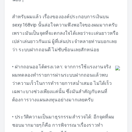
สำหรับผมแล้ว เรื่องขององค์ประกอบการเงินบน
sexy168vip นั้นล่อใจความพึงพอใจของผมมากครับ
เพราะมันเป็นจุดที่จะตกลงใจได้เลยว่าจะเล่นยาวหรือ
เปล่าเล่นยาวกันแน่ ผู้ที่เล่นประจำหลายท่านบอกเลย
ว่า ระบบฝากถอนดี ไม่ซับซ้อนเลยสักหน่อย
• ฝากถอนออโต้ตรงเวลา: จากการใช้แรงงานจริง
ผมทดลองทำรายการผ่านระบบฝากถอนแล้วพบ
ว่าความเร็วในการทำรายการสม่ำเสมอ ไม่ได้เร็ว
เฉพาะบางช่วงเพียงแค่นั้น ซึ่งมันสำคัญกับคนที่
ต้องการวางแผนลงทุนอย่างมากเลยครับ
• ประวัติความเป็นมาธุรกรรมสำรวจได้: อีกจุดที่ผม
ชอบมากมายๆก็คือ การพิจารณาเรื่องราวทำ