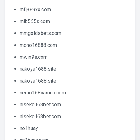
mfj889xx.com
mib555s.com
mmgoldsbets.com
mono16888.com
mwin9s.com
nakoya1688.site
nakoya1688.site
nemo168casino.com
niseko168bet.com
niseko168bet.com
no1huay