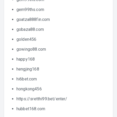
gem99ths.com
goatza888fin.com
gobaza88.com
golden456
gowingo88.com
happy168
hengjing168
hi6bet.com
hongkong456
https://sretthi99.bet/enter/
hubbet168.com