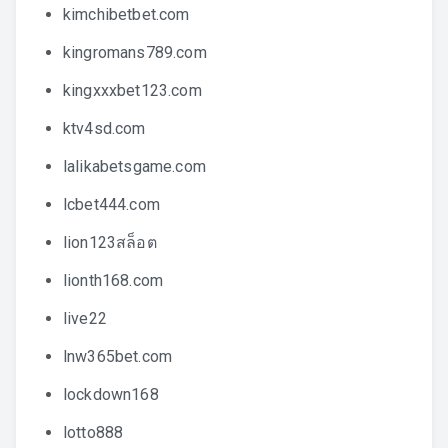
kimchibetbet.com
kingromans789.com
kingxxxbet123.com
ktv4sd.com
lalikabetsgame.com
lcbet444.com
lion123สล็อต
lionth168.com
live22
lnw365bet.com
lockdown168
lotto888