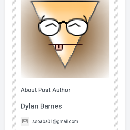
About Post Author
Dylan Barnes
seoaba01@gmail.com