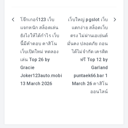
โจ๊กเกอร์123 เว็บ
เว็บใหญ่ pgslot เว็บ
แนะแนว
แจกหนัก สล็อตเล่น
แตกง่าย สล็อตเว็บ
เรื่อง
ยังไงให้ได้กำไร เว็บ
ตรง ไม่ผ่านเอเย่นต์
นี้มีคำตอบ คาสิโน
มั่นคง ปลอดภัย ถอน
เว็บเปิดใหม่ ทดลอง
ได้ไม่จำกัด เครดิต
เล่น Top 26 by
ฟรี Top 12 by
Gracie
Garland
Joker123auto.mobi
puntaek66.bar 1
13 March 2026
March 26 คาสิโน
ออนไลน์