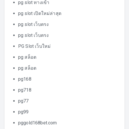
pg slot ทางเข้า
pg slot เปิดใหม่ล่าสุด
pg slot เว็บตรง
pg slot เว็บตรง
PG Slot เว็บใหม่
pg สล็อต
pg สล็อต
pg168
pg718
pg77
pg99
pggold168bet.com