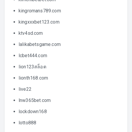
kingromans789.com
kingxxxbet123.com
ktv4sd.com
lalikabetsgame.com
lcbet444.com
lion123สล็อต
lionth168.com
live22
lnw365bet.com
lockdown168
lotto888