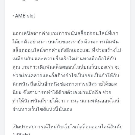
• AMB slot
นอกเหนือจากค่ายเกมการพนันสล็อตออนไลน์ที่เรา
ได้ยกตัวอย่างมา บนเว็บของเรายัง มีเกมการเดิมพัน
สล็อตออนไลน์จากค่ายดังอีกเยอะแยะ ที่ช่วยสร้างไม่
เหมือนกัน และความรื่นเริงใจผ่านทางมือถือให้กับ
คุณ เกมการเดิมพันสล็อตออนไลน์บนเว็บของเรา จะ
ช่วยผ่อนคลายและก็สร้างกำไรเป็นกอบเป็นกำให้กับ
นักพนัน ถือเป็นอีกหนึ่งช่องทางการผลิตรายได้ยอด
นิยม ซึ่งสามารถทำได้ด้วยตัวเองผ่านมือถือ ช่วย
ทำให้นักพนันมีรายได้จากการเล่นเกมพนันออนไลน์
ผ่านทางเว็บไซต์แห่งนี้นั่นเอง
เปิดประสบการณ์ใหม่กับเว็บไซต์สล็อตออนไลน์อันดับ