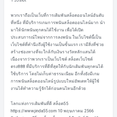
1 55slot
พวกเราถือเป็นเว็บที่การเดิมพันสล็อตออนไลน์อันดับ
ที่หนึ่ง ที่มีบริการเกมการพนันสล็อตออนไลน์มาก นำ
มาให้นักพนันทุกคนได้ใช้งาน เพื่อได้เปิด
ประสบการณ์ใหม่จากการลงพนัน ในเว็บไซต์นี้เป็น
เว็บไซต์ที่คำนึงถึงผู้ใช้งานเป็นขั้นแรก เรามีสิ่งที่ช่วย
สร้างช่องทางที่จะใกล้กับเงินรางวัลหลักแสนได้
เนื่องจากว่าพวกเราเป็นเว็บไซต์ สล็อตเว็บไซต์
ตรง888 ที่มีบริการที่ดีที่สุดให้กับนักเดิมพันทุกคนได้
ใช้บริการ โดยไม่เก็บค่าธรรมเนียม อีกทั้งยังมีเกม
การพนันสล็อตออนไลน์รูปแบบใหม่อัพเดทให้ผู้ใช้
งานได้ทำความรู้จักได้ก่อนคนไหนอีกด้วย
โลกแห่งการเดิมพันที่ดี สล็อต55
https://www.jinda55.com 10 พฤษภาคม 2566