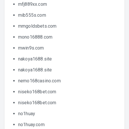
mfj889xx.com
mib555s.com
mmgoldsbets.com
mono16888.com
mwin9s.com
nakoya1688.site
nakoya1688.site
nemo168casino.com
niseko168bet.com
niseko168bet.com
no1huay
no1huay.com