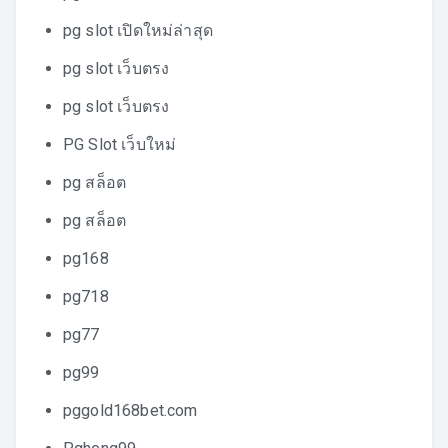
pg slot เปิดใหม่ล่าสุด
pg slot เว็บตรง
pg slot เว็บตรง
PG Slot เว็บใหม่
pg สล็อต
pg สล็อต
pg168
pg718
pg77
pg99
pggold168bet.com