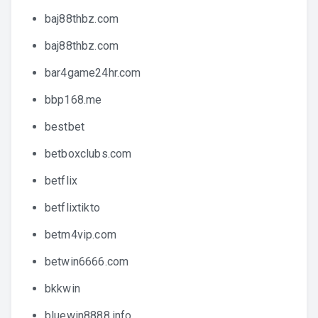
baj88thbz.com
baj88thbz.com
bar4game24hr.com
bbp168.me
bestbet
betboxclubs.com
betflix
betflixtikto
betm4vip.com
betwin6666.com
bkkwin
bluewin8888.info