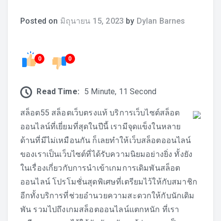
Posted on
มิถุนายน 15, 2023
by
Dylan Barnes
0
0
Read Time:
5 Minute, 11 Second
สล็อต55 สล็อตเว็บตรงแท้ บริการเว็บไซต์สล็อต
ออนไลน์ที่เยี่ยมที่สุดในปีนี้ เรามีจุดแข็งในหลาย
ด้านที่มีไม่เหมือนกัน ก็เลยทำให้เว็บสล็อตออนไลน์
ของเราเป็นเว็บไซต์ที่ได้รับความนิยมอย่างยิ่ง ทั้งยัง
ในเรื่องเกี่ยวกับการนำเข้าเกมการเดิมพันสล็อต
ออนไลน์ โปรโมชั่นสุดพิเศษที่เตรียมไว้ให้กับสมาชิก
อีกทั้งบริการที่ช่วยอำนวยความสะดวกให้กับนักเดิม
พัน รวมไปถึงเกมสล็อตออนไลน์แตกหนัก ที่เรา