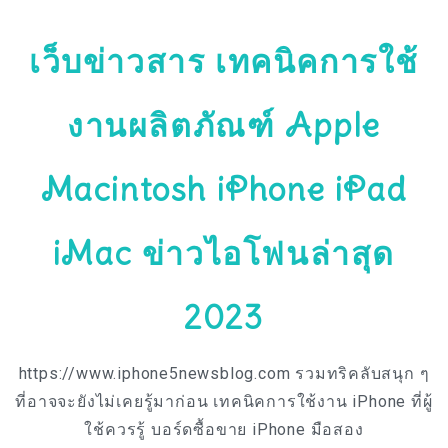
เว็บข่าวสาร เทคนิคการใช้
งานผลิตภัณฑ์ Apple
Macintosh iPhone iPad
iMac ข่าวไอโฟนล่าสุด
2023
https://www.iphone5newsblog.com รวมทริคลับสนุก ๆ
ที่อาจจะยังไม่เคยรู้มาก่อน เทคนิคการใช้งาน iPhone ที่ผู้
ใช้ควรรู้ บอร์ดซื้อขาย iPhone มือสอง