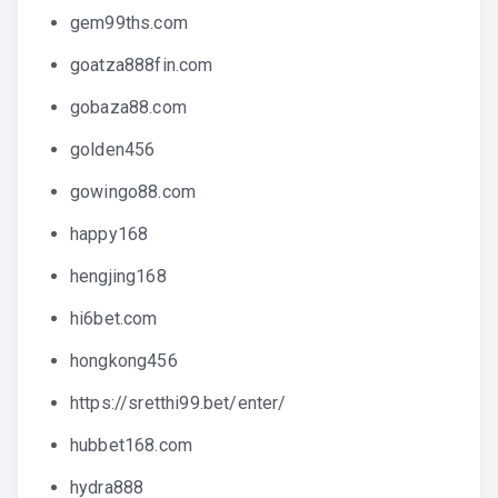
gem99ths.com
goatza888fin.com
gobaza88.com
golden456
gowingo88.com
happy168
hengjing168
hi6bet.com
hongkong456
https://sretthi99.bet/enter/
hubbet168.com
hydra888