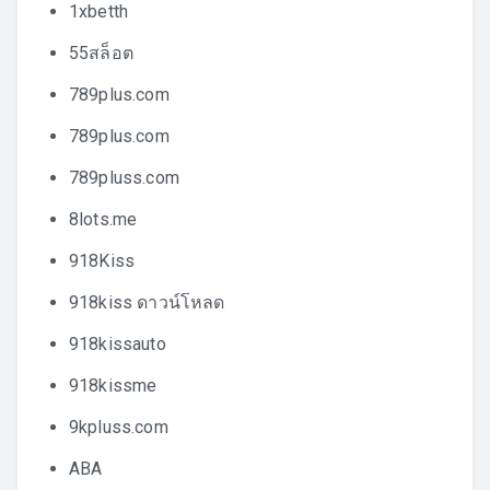
1xbetth
55สล็อต
789plus.com
789plus.com
789pluss.com
8lots.me
918Kiss
918kiss ดาวน์โหลด
918kissauto
918kissme
9kpluss.com
ABA