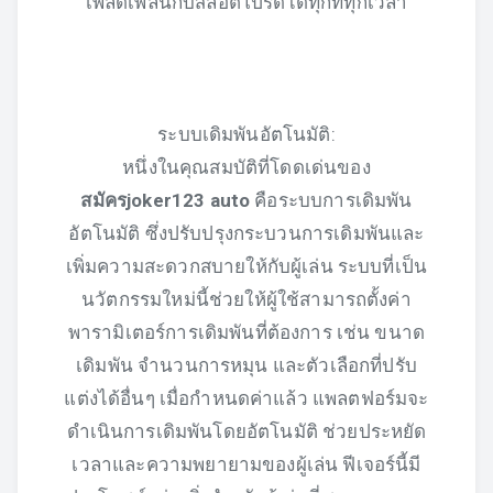
เพลิดเพลินกับสล็อตโปรดได้ทุกที่ทุกเวลา
ระบบเดิมพันอัตโนมัติ:
หนึ่งในคุณสมบัติที่โดดเด่นของ
สมัครjoker123 auto
คือระบบการเดิมพัน
อัตโนมัติ ซึ่งปรับปรุงกระบวนการเดิมพันและ
เพิ่มความสะดวกสบายให้กับผู้เล่น ระบบที่เป็น
นวัตกรรมใหม่นี้ช่วยให้ผู้ใช้สามารถตั้งค่า
พารามิเตอร์การเดิมพันที่ต้องการ เช่น ขนาด
เดิมพัน จำนวนการหมุน และตัวเลือกที่ปรับ
แต่งได้อื่นๆ เมื่อกำหนดค่าแล้ว แพลตฟอร์มจะ
ดำเนินการเดิมพันโดยอัตโนมัติ ช่วยประหยัด
เวลาและความพยายามของผู้เล่น ฟีเจอร์นี้มี