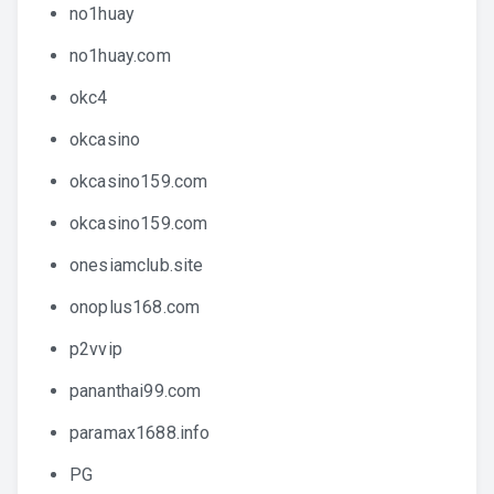
no1huay
no1huay.com
okc4
okcasino
okcasino159.com
okcasino159.com
onesiamclub.site
onoplus168.com
p2vvip
pananthai99.com
paramax1688.info
PG