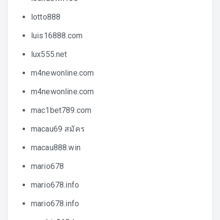
lotto888
luis16888.com
lux555.net
m4newonline.com
m4newonline.com
mac1bet789.com
macau69 สมัคร
macau888.win
mario678
mario678.info
mario678.info