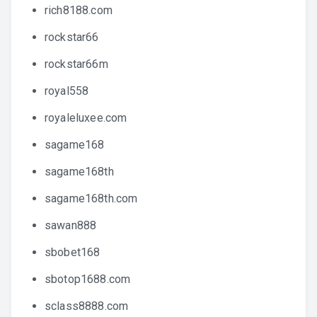
rich8188.com
rockstar66
rockstar66m
royal558
royaleluxee.com
sagame168
sagame168th
sagame168th.com
sawan888
sbobet168
sbotop1688.com
sclass8888.com