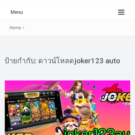
Menu
Blog
Home
/
Contact
ป้ายกำกับ:
ดาวน์โหลดjoker123 auto
Lets get your new site up and running in no time!
Pin Posts