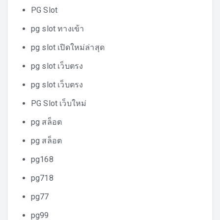
PG Slot
pg slot ทางเข้า
pg slot เปิดใหม่ล่าสุด
pg slot เว็บตรง
pg slot เว็บตรง
PG Slot เว็บใหม่
pg สล็อต
pg สล็อต
pg168
pg718
pg77
pg99