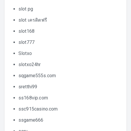
slot pg
slot เครดิตฟรี
slot168
slot777
Slotxo
slotxo24hr
sqgame555s.com
sretthi99
ss168vip.com
ssc915casino.com
ssgame666