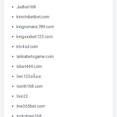
Judhai168
kimchibetbet.com
kingromans789.com
kingxxxbet123.com
ktv4sd.com
lalikabetsgame.com
lcbet444.com
lion123สล็อต
lionth168.com
live22
lnw365bet.com
lockdown168