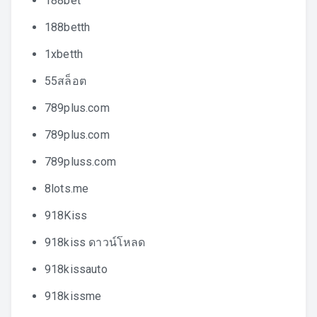
188bet
188betth
1xbetth
55สล็อต
789plus.com
789plus.com
789pluss.com
8lots.me
918Kiss
918kiss ดาวน์โหลด
918kissauto
918kissme