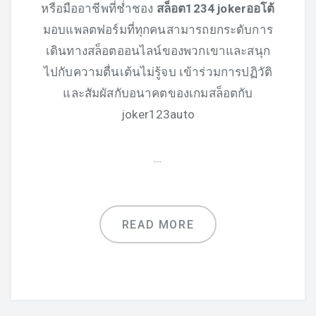
หรือมืออาชีพที่ช่ำชอง
สล็อต1234 jokerออโต้
มอบแพลตฟอร์มที่ทุกคนสามารถยกระดับการ
เดินทางสล็อตออนไลน์ของพวกเขาและสนุก
ไปกับความตื่นเต้นไม่รู้จบ เข้าร่วมการปฏิวัติ
และสัมผัสกับอนาคตของเกมสล็อตกับ
joker123auto
…
READ MORE