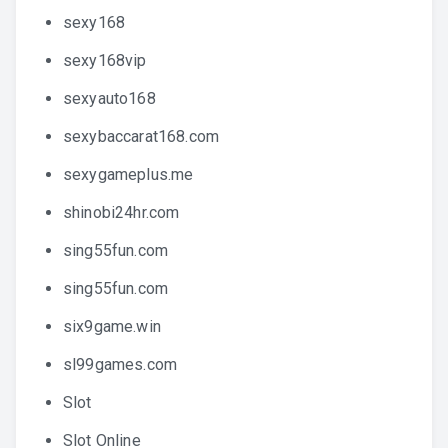
sexy168
sexy168vip
sexyauto168
sexybaccarat168.com
sexygameplus.me
shinobi24hr.com
sing55fun.com
sing55fun.com
six9game.win
sl99games.com
Slot
Slot Online