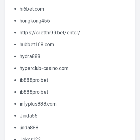
hi6bet.com
hongkong456
https://sretthi99.bet/enter/
hubbet168.com
hydra888
hyperclub-casino.com
ib888pro.bet
ib888pro.bet
infyplus888.com
Jinda55
jinda888
Joker123