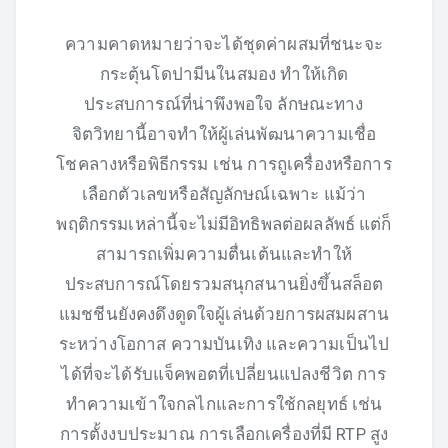
ความคาดหมายว่าจะได้ชุดค่าผสมที่ชนะจะ
กระตุ้นโดปามีนในสมอง ทำให้เกิด
ประสบการณ์ที่น่าพึงพอใจ ลักษณะทาง
จิตวิทยานี้อาจทำให้ผู้เล่นพัฒนาความเชื่อ
โชคลางหรือพิธีกรรม เช่น การถูเครื่องหรือการ
เลือกตัวเลขหรือสัญลักษณ์เฉพาะ แม้ว่า
พฤติกรรมเหล่านี้จะไม่มีอิทธิพลต่อผลลัพธ์ แต่ก็
สามารถเพิ่มความตื่นเต้นและทำให้
ประสบการณ์โดยรวมสนุกสนานยิ่งขึ้นสล็อต
แมชชีนยังคงดึงดูดใจผู้เล่นด้วยการผสมผสาน
ระหว่างโอกาส ความบันเทิง และความเป็นไป
ได้ที่จะได้รับแจ็คพอตที่เปลี่ยนแปลงชีวิต การ
ทำความเข้าใจกลไกและการใช้กลยุทธ์ เช่น
การตั้งงบประมาณ การเลือกเครื่องที่มี RTP สูง