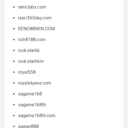
ramclubx.com
rasri365day.com
RENO88WIN.COM
rich8188.com
rockstar66
rockstar66m
royal558
royaleluxee.com
sagame168
sagame168th
sagame168th.com
sawan888