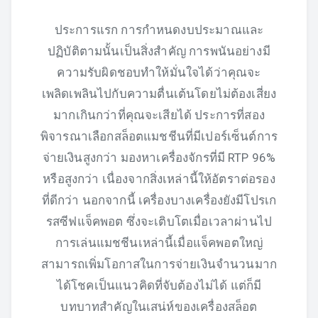
ประการแรก การกำหนดงบประมาณและ
ปฏิบัติตามนั้นเป็นสิ่งสำคัญ การพนันอย่างมี
ความรับผิดชอบทำให้มั่นใจได้ว่าคุณจะ
เพลิดเพลินไปกับความตื่นเต้นโดยไม่ต้องเสี่ยง
มากเกินกว่าที่คุณจะเสียได้ ประการที่สอง
พิจารณาเลือกสล็อตแมชชีนที่มีเปอร์เซ็นต์การ
จ่ายเงินสูงกว่า มองหาเครื่องจักรที่มี RTP 96%
หรือสูงกว่า เนื่องจากสิ่งเหล่านี้ให้อัตราต่อรอง
ที่ดีกว่า นอกจากนี้ เครื่องบางเครื่องยังมีโปรเก
รสซีฟแจ็คพอต ซึ่งจะเติบโตเมื่อเวลาผ่านไป
การเล่นแมชชีนเหล่านี้เมื่อแจ็คพอตใหญ่
สามารถเพิ่มโอกาสในการจ่ายเงินจำนวนมาก
ได้โชคเป็นแนวคิดที่จับต้องไม่ได้ แต่ก็มี
บทบาทสำคัญในเสน่ห์ของเครื่องสล็อต