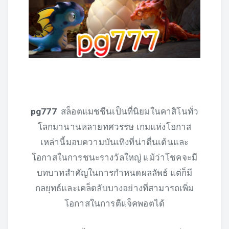
pg777
สล็อตแมชชีนเป็นที่นิยมในคาสิโนทั่ว
โลกมานานหลายทศวรรษ เกมแห่งโอกาส
เหล่านี้มอบความบันเทิงที่น่าตื่นเต้นและ
โอกาสในการชนะรางวัลใหญ่ แม้ว่าโชคจะมี
บทบาทสำคัญในการกำหนดผลลัพธ์ แต่ก็มี
กลยุทธ์และเคล็ดลับบางอย่างที่สามารถเพิ่ม
โอกาสในการตีแจ็คพอตได้