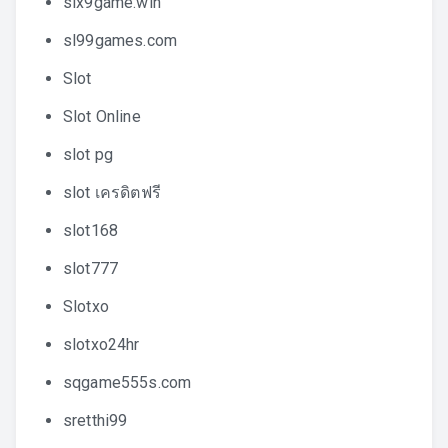
six9game.win
sl99games.com
Slot
Slot Online
slot pg
slot เครดิตฟรี
slot168
slot777
Slotxo
slotxo24hr
sqgame555s.com
sretthi99