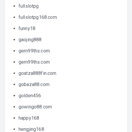
fullslotpg
fullslotpg168.com
funny18
gaojing888
gem99ths.com
gem99ths.com
goatza888fin.com
gobaza88.com
golden456
gowingo88.com
happy168
hengjing168