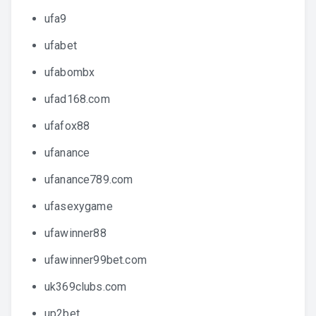
ufa9
ufabet
ufabombx
ufad168.com
ufafox88
ufanance
ufanance789.com
ufasexygame
ufawinner88
ufawinner99bet.com
uk369clubs.com
up2bet