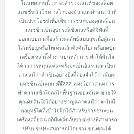
ในบทความนี้ เราจะสำรวจเสน่ห์ของสล็อต
แมชชีนนำโชค กลไกของมัน และคำแนะนำที่
เป็นประโยชน์เพื่อเพิ่มการชนะของคุณสล็อต
แมชชีนเป็นอุปกรณ์เชิงกลหรือดิจิทัลที่
ออกแบบมาเพื่อสร้างผลลัพธ์แบบสุ่มเมื่อผู้เล่น
ใส่เหรียญหรือโทเค็นแล้วดึงคันโยกหรือกดปุ่ม
เครื่องเหล่านี้ทำงานบนหลักการ ทำให้มั่นใจ
ได้ว่าการหมุนแต่ละครั้งจะเป็นอิสระและเป็นก
ลาง แม้ว่าจำเป็นอย่างยิ่งที่ต้องจำไว้ว่าสล็อต
แมชชีนเป็นเกม
พีจี777
แห่งโอกาส แต่การ
ทำความเข้าใจกลไกพื้นฐานของมันจะช่วยให้
คุณตัดสินใจได้อย่างชาญฉลาดแม้ว่าจะไม่มี
กลยุทธ์ใดที่เข้าใจผิดได้สำหรับการชนะบน
เครื่องสล็อต แต่ก็มีเคล็ดลับบางอย่างที่สามารถ
ปรับปรุงประสบการณ์โดยรวมของคุณได้