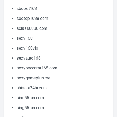
sbobet168
sbotop1688.com
sclass8888.com
sexy168
sexy168vip
sexyauto168
sexybaccarat168.com
sexygameplus.me
shinobi24hr.com
sing55fun.com
sing55fun.com