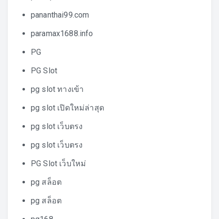
pananthai99.com
paramax1688.info
PG
PG Slot
pg slot ทางเข้า
pg slot เปิดใหม่ล่าสุด
pg slot เว็บตรง
pg slot เว็บตรง
PG Slot เว็บใหม่
pg สล็อต
pg สล็อต