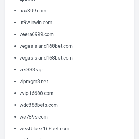
usa899.com
ut9winwin.com
veera6999.com
vegasisland168bet.com
vegasisland168bet.com
ver888.vip
vipmgm8.net
vvip16688.com
wdc888bets.com
we789s.com
westbluez168bet.com