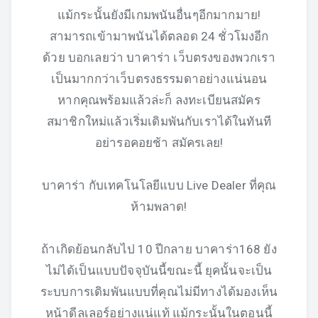
แม้กระนั้นยังมีเกมพนันอื่นๆอีกมากมาย!
สามารถเข้ามาพนันได้ตลอด 24 ชั่วโมงอีก
ด้วย บอกเลยว่า บาคาร่า เว็บตรงของพวกเรา
เป็นมากกว่าเว็บตรงธรรมดาอย่างแน่นอน
หากคุณพร้อมแล้วล่ะก็ ลงทะเบียนสมัคร
สมาชิกใหม่แล้วเริ่มเดิมพันกับเราได้ในทันที
อย่ารอคอยช้า สมัครเลย!
บาคาร่า กับเทคโนโลยีแบบ Live Dealer ที่คุณ
ห้ามพลาด!
ถ้าเกิดย้อนกลับไป 10 ปีกลาย บาคาร่า168 ยัง
ไม่ได้เป็นแบบปัจจุบันนี้ขณะนี้ ยุคนั้นจะเป็น
ระบบการเดิมพันแบบที่คุณไม่มีทางได้มองเห็น
หน้าดีลเลอร์อย่างแน่แท้ แม้กระนั้นในตอนนี้