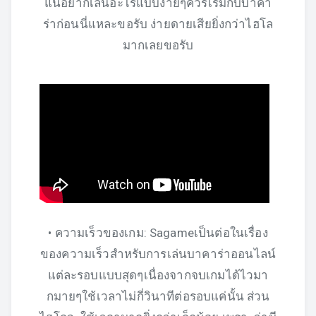
แน่อยากเล่นอะไรแบบง่ายๆควรเริ่มกับบาคา
ร่าก่อนนี่แหละขอรับ ง่ายดายเสียยิ่งกว่าไฮโล
มากเลยขอรับ
• ความเร็วของเกม: Sagameเป็นต่อในเรื่อง
ของความเร็วสำหรับการเล่นบาคาร่าออนไลน์
แต่ละรอบแบบสุดๆเนื่องจากจบเกมได้ไวมา
กมายๆใช้เวลาไม่กี่วินาทีต่อรอบแค่นั้น ส่วน