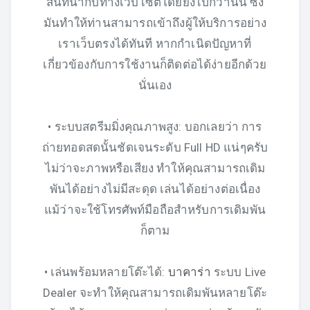
สนทนากับทางเว็บไซต์โดยยิ่งไปกว่านั้น ซึ่ง
มันทำให้ท่านสามารถเข้าถึงผู้ให้บริการอย่าง
เราเว็บตรงได้ทันที หากกำเนิดปัญหาที่
เกี่ยวข้องกับการใช้งานก็ติดต่อได้ง่ายอีกด้วย
นั่นเอง
• ระบบสตรีมมิ่งคุณภาพสูง: บอกเลยว่า การ
ถ่ายทอดสดนั้นชัดเจนระดับ Full HD แน่ๆครับ
ไม่ว่าจะภาพหรือเสียง ทำให้คุณสามารถเดิม
พันได้อย่างไม่มีสะดุด เล่นได้อย่างต่อเนื่อง
แม้ว่าจะใช้โทรศัพท์มือถือสำหรับการเดิมพัน
ก็ตาม
• เล่นพร้อมหลายโต๊ะได้:
บาคาร่า
ระบบ Live
Dealer จะทำให้คุณสามารถเดิมพันหลายโต๊ะ