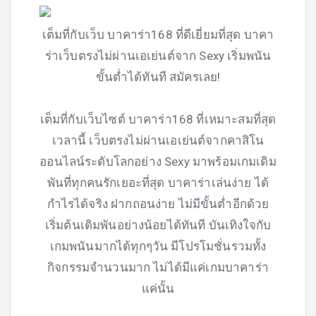
เต็มที่กับเว็บ บาคาร่า168 ที่ดีเยี่ยมที่สุด บาคา
ร่าเว็บตรงไม่ผ่านเอเย่นต์จาก Sexy เริ่มพนัน
ขั้นต่ำได้ทันที สมัครเลย!
เต็มที่กับเว็บไซต์ บาคาร่า168 ที่เหมาะสมที่สุด
เวลานี้ เว็บตรงไม่ผ่านเอเย่นต์จากคาสิโน
ออนไลน์ระดับโลกอย่าง Sexy มาพร้อมเกมเดิม
พันที่ทุกคนรักเยอะที่สุด บาคาร่าเล่นง่าย ได้
กำไรได้จริง ฝากถอนง่าย ไม่มีขั้นต่ำอีกด้วย
เริ่มต้นเดิมพันอย่างน้อยได้ทันที บันเทิงใจกับ
เกมพนันมากได้ทุกๆวัน มีโปรโมชั่นรวมทั้ง
กิจกรรมจำนวนมาก ไม่ได้มีแค่เกมบาคาร่า
แค่นั้น