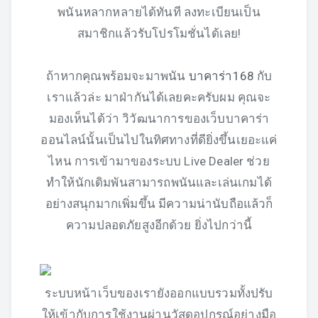
พนันหลากหลายได้ทันที ลงทะเบียนเป็น
สมาชิกแล้วรับโปรโมชั่นได้เลย!
ถ้าหากคุณพร้อมจะมาพนัน
บาคาร่า168
กับ
เราแล้วล่ะ มาฝ่ากันได้เลยคะครับผม คุณจะ
มองเห็นได้ว่า วิวัฒนาการของเว็บบาคาร่า
ออนไลน์นั้นเป็นไปในทิศทางที่ดียิ่งขึ้นเยอะแค่
ไหน การเข้ามาของระบบ Live Dealer ช่วย
ทำให้นักเดิมพันสามารถพนันและเล่นเกมได้
อย่างสนุกมากเพิ่มขึ้น มีความน่านับถือแล้วก็
ความปลอดภัยสูงอีกด้วย ยิ่งไปกว่านี้
ระบบหน้าเว็บของเรายังออกแบบรวมทั้งปรับ
ให้เข้ากับการใช้งานผ่านวัสดุอุปกรณ์อย่างมือ