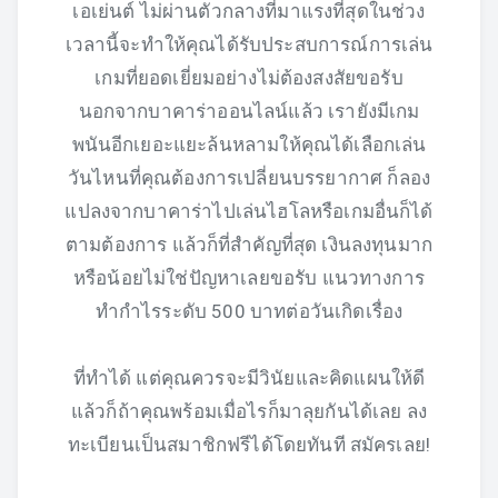
เอเย่นต์ ไม่ผ่านตัวกลางที่มาแรงที่สุดในช่วง
เวลานี้จะทำให้คุณได้รับประสบการณ์การเล่น
เกมที่ยอดเยี่ยมอย่างไม่ต้องสงสัยขอรับ
นอกจากบาคาร่าออนไลน์แล้ว เรายังมีเกม
พนันอีกเยอะแยะล้นหลามให้คุณได้เลือกเล่น
วันไหนที่คุณต้องการเปลี่ยนบรรยากาศ ก็ลอง
แปลงจากบาคาร่าไปเล่นไฮโลหรือเกมอื่นก็ได้
ตามต้องการ แล้วก็ที่สำคัญที่สุด เงินลงทุนมาก
หรือน้อยไม่ใช่ปัญหาเลยขอรับ แนวทางการ
ทำกำไรระดับ 500 บาทต่อวันเกิดเรื่อง
ที่ทำได้ แต่คุณควรจะมีวินัยและคิดแผนให้ดี
แล้วก็ถ้าคุณพร้อมเมื่อไรก็มาลุยกันได้เลย ลง
ทะเบียนเป็นสมาชิกฟรีได้โดยทันที สมัครเลย!