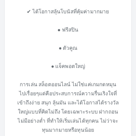
✔ ได้โอกาสลุ้นโบนัสที่คุ้มค่ามากมาย
● ฟรีสปิน
● ตัวคูณ
● แจ็คพอตใหญ่
การเล่น สล็อตออนไลน์ ไม่ใช่แค่เกมกดหมุน
ไปเรื่อยๆแต่คือประสบการณ์ความรื่นเริงใจที่
เข้าถึงง่าย สนุก ลุ้นมัน และได้โอกาสได้รางวัล
ใหญ่แบบที่คิดไม่ถึง โดยเฉพาะระบบ ฝากถอน
ไม่มีอย่างต่ำ ที่ทำให้เริ่มเล่นได้ทุกคน ไม่ว่าจะ
ทุนมากมายหรือทุนน้อย