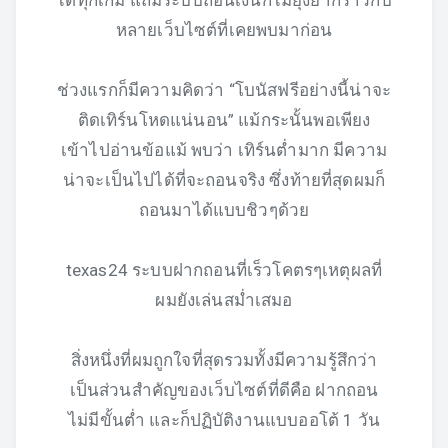
หลายเว็บไซต์ที่เคยพบมาก่อน
ช่วงแรกก็มีความคิดว่า “โบนัสฟรีอย่างนี้น่าจะ
ติดเทิร์นโหดแน่นอน” แม้กระนั้นพอเพียง
เข้าไปอ่านข้อแม้ พบว่า เทิร์นต่ำมาก มีความ
น่าจะเป็นไปได้ที่จะถอนจริง ซึ่งท้ายที่สุดผมก็
ถอนมาได้แบบชิวๆด้วย
texas24 ระบบฝากถอนที่เร็วโคตรๆเหตุผลที่
ผมยังเล่นสม่ำเสมอ
สิ่งหนึ่งที่ผมถูกใจที่สุดรวมทั้งมีความรู้สึกว่า
เป็นส่วนสำคัญของเว็บไซต์ที่ดีคือ ฝากถอน
ไม่มีขั้นต่ำ และก็ปฏิบัติงานแบบออโต้ 1 วัน