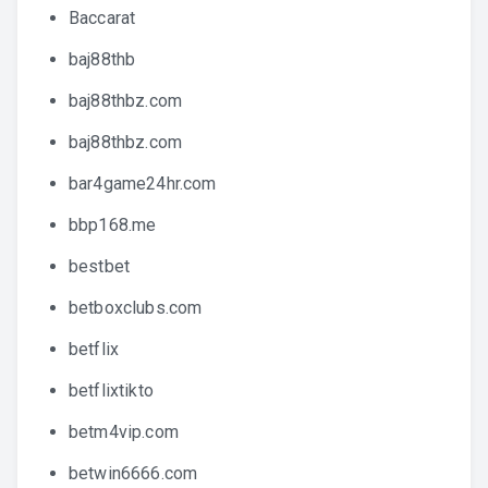
Baccarat
baj88thb
baj88thbz.com
baj88thbz.com
bar4game24hr.com
bbp168.me
bestbet
betboxclubs.com
betflix
betflixtikto
betm4vip.com
betwin6666.com