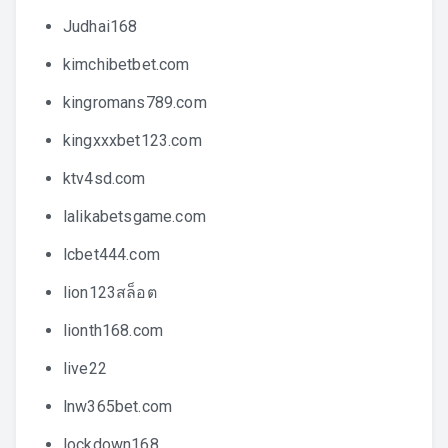
Judhai168
kimchibetbet.com
kingromans789.com
kingxxxbet123.com
ktv4sd.com
lalikabetsgame.com
lcbet444.com
lion123สล็อต
lionth168.com
live22
lnw365bet.com
lockdown168