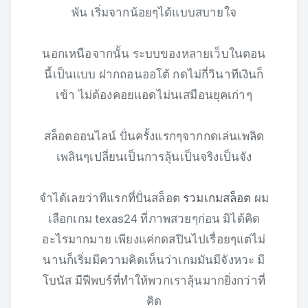
พัน เริ่มจากน้อยๆได้แบบสบายใจ
นอกเหนือจากนั้น ระบบของหลายเว็บในตอน
นี้เป็นแบบ ฝากถอนออโต้ กดไม่กี่วินาทีเงินก็
เข้า ไม่ต้องคอยแอดไม่นเสมือนยุคเก่าๆ
สล็อตออนไลน์ ปั่นครั้งแรกๆจากกดเล่นเพลิด
เพลินๆเปลี่ยนเป็นการลุ้นเป็นจริงเป็นจัง
จำได้เลยว่าทีแรกที่ปั่นสล็อต
รวมเกมสล็อต
ผม
เลือกเกม texas24 ที่ภาพสวยๆก่อน มิได้คิด
อะไรมากมาย เพียงแค่กดสปินไปเรื่อยๆแต่ไม่
นานก็เริ่มมีความคิดเห็นว่าเกมมันมีจังหวะ มี
โบนัส มีฟีพบร์ที่ทำให้พวกเราลุ้นมากยิ่งกว่าที่
คิด