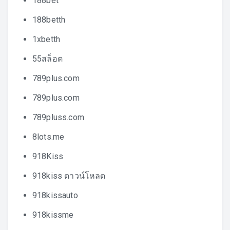
188bet
188betth
1xbetth
55สล็อต
789plus.com
789plus.com
789pluss.com
8lots.me
918Kiss
918kiss ดาวน์โหลด
918kissauto
918kissme