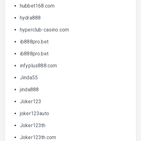
hubbet168.com
hydra888
hyperclub-casino.com
ib888pro.bet
ib888pro.bet
infyplus888.com
Jinda55
jinda888
Joker123
joker123auto
Joker123th
Joker123th.com