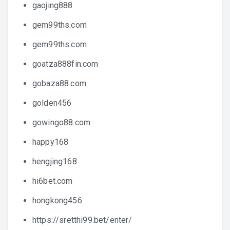
gaojing888
gem99ths.com
gem99ths.com
goatza888fin.com
gobaza88.com
golden456
gowingo88.com
happy168
hengjing168
hi6bet.com
hongkong456
https://sretthi99.bet/enter/