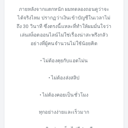
ภายหลังจากแตกหนัก ผมทดลองถอนดูว่าจะ
ได้จริงไหม ปรากฏว่าเงินเข้าบัญชีในเวลาไม่
ถึง 30 วินาที ซึ่งตรงนี้แหละที่ทำให้ผมมั่นใจว่า
เล่นสล็อตออนไลน์ไม่ใช่เรื่องน่าสะพรึงกลัว
อย่างที่ผู้คนจำนวนไม่ใช้น้อยคิด
• ไม่ต้องคุยกับแอดไม่น
• ไม่ต้องส่งสลิป
• ไม่ต้องคอยเป็นชั่วโมง
ทุกอย่างง่ายและเร็วมาก