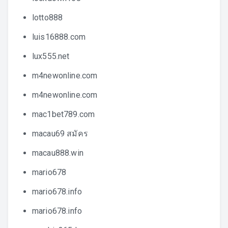
lotto888
luis16888.com
lux555.net
m4newonline.com
m4newonline.com
mac1bet789.com
macau69 สมัคร
macau888.win
mario678
mario678.info
mario678.info