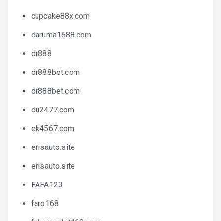
cupcake88x.com
daruma1688.com
dr888
dr888bet.com
dr888bet.com
du2477.com
ek4567.com
erisauto.site
erisauto.site
FAFA123
faro168