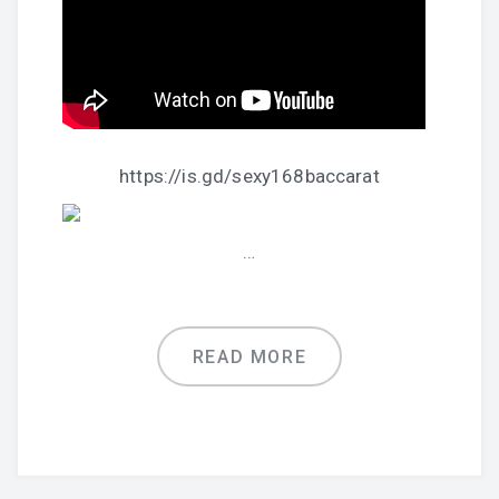
https://is.gd/sexy168baccarat
…
READ MORE