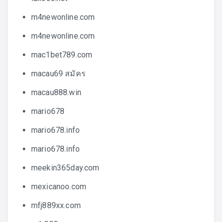
m4newonline.com
m4newonline.com
mac1bet789.com
macau69 สมัคร
macau888.win
mario678
mario678.info
mario678.info
meekin365day.com
mexicanoo.com
mfj889xx.com