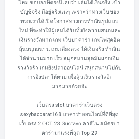
ไหม ขอบอกที่ตรงนี้เลยว่า เล่นได้เงินจริง เข้า
บัญชีจริง มีอยู่จริงแน่ๆ เพราะว่าทางเว็บของ
พวกเราได้เปิดโอกาสทางการทำเงินรูปแบบ
ใหม่ ที่จะทำให้ผู้เล่นได้รับทั้งยังความสนุกและ
เงินรางวัลมาก เกม เว็บบาคาร่า เกมไพ่สุดฮิต
ลุ้นสนุกสนาน เกมเสี่ยงดวง ได้เงินจริง ทำเงิน
ได้จำนวนมาก เร็ว สนุกสนานสุดมันแจกเงิน
รางวัลรัว เกมยิงปลาออนไลน์ สนุกสนานไปกับ
การยิงปลาให้ตาย เพื่อลุ้นเงินรางวัลอีก
มากมายด้วยจ้ะ
เว็บตรง slot บาคาร่าเว็บตรง
sexybaccarat168 บาคาร่าออนไลน์ที่ดีที่สุด
เว็บตรง 2 OCT 23 Gustavo คาสิโน สมัครบา
คาร่ามาแรงที่สุด Top 29