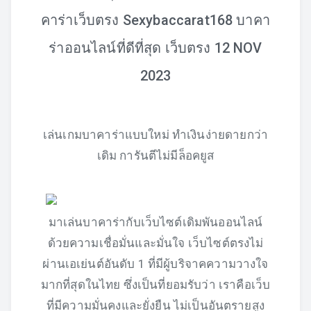
คาร่าเว็บตรง Sexybaccarat168 บาคา
ร่าออนไลน์ที่ดีที่สุด เว็บตรง 12 NOV
2023
เล่นเกมบาคาร่าแบบใหม่ ทำเงินง่ายดายกว่า
เดิม การันตีไม่มีล็อคยูส
มาเล่นบาคาร่ากับเว็บไซต์เดิมพันออนไลน์
ด้วยความเชื่อมั่นและมั่นใจ เว็บไซต์ตรงไม่
ผ่านเอเย่นต์อันดับ 1 ที่มีผู้บริจาคความวางใจ
มากที่สุดในไทย ซึ่งเป็นที่ยอมรับว่า เราคือเว็บ
ที่มีความมั่นคงและยั่งยืน ไม่เป็นอันตรายสูง