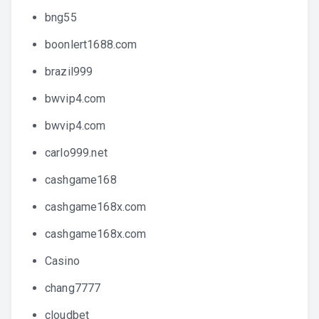
bng55
boonlert1688.com
brazil999
bwvip4.com
bwvip4.com
carlo999.net
cashgame168
cashgame168x.com
cashgame168x.com
Casino
chang7777
cloudbet