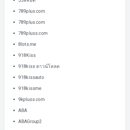
55สล็อต
789plus.com
789plus.com
789pluss.com
8lots.me
918Kiss
918kiss ดาวน์โหลด
918kissauto
918kissme
9kpluss.com
ABA
ABAGroup2