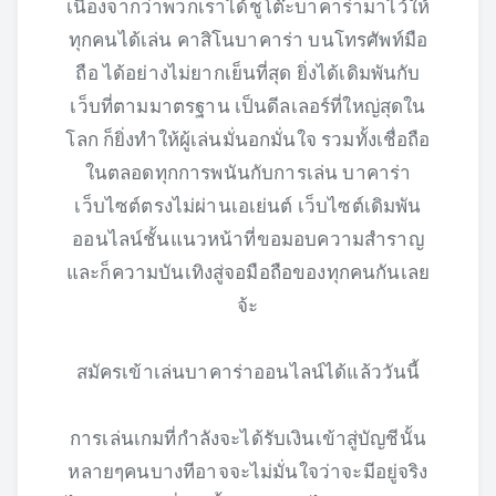
เนื่องจากว่าพวกเราได้ชูโต๊ะบาคาร่ามาไว้ให้
ทุกคนได้เล่น คาสิโนบาคาร่า บนโทรศัพท์มือ
ถือ ได้อย่างไม่ยากเย็นที่สุด ยิ่งได้เดิมพันกับ
เว็บที่ตามมาตรฐาน เป็นดีลเลอร์ที่ใหญ่สุดใน
โลก ก็ยิ่งทำให้ผู้เล่นมั่นอกมั่นใจ รวมทั้งเชื่อถือ
ในตลอดทุกการพนันกับการเล่น บาคาร่า
เว็บไซต์ตรงไม่ผ่านเอเย่นต์ เว็บไซต์เดิมพัน
ออนไลน์ชั้นแนวหน้าที่ขอมอบความสำราญ
และก็ความบันเทิงสู่จอมือถือของทุกคนกันเลย
จ้ะ
สมัครเข้าเล่นบาคาร่าออนไลน์ได้แล้ววันนี้
การเล่นเกมที่กำลังจะได้รับเงินเข้าสู่บัญชีนั้น
หลายๆคนบางทีอาจจะไม่มั่นใจว่าจะมีอยู่จริง