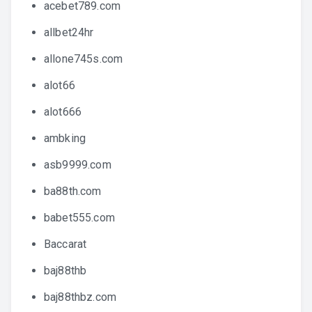
acebet789.com
allbet24hr
allone745s.com
alot66
alot666
ambking
asb9999.com
ba88th.com
babet555.com
Baccarat
baj88thb
baj88thbz.com