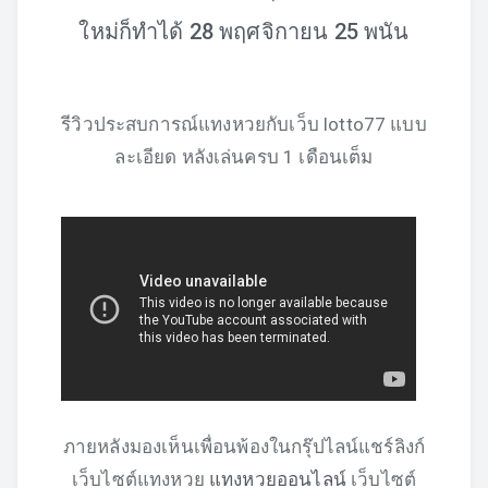
ใหม่ก็ทำได้ 28 พฤศจิกายน 25 พนัน
รีวิวประสบการณ์แทงหวยกับเว็บ lotto77 แบบ
ละเอียด หลังเล่นครบ 1 เดือนเต็ม
ภายหลังมองเห็นเพื่อนพ้องในกรุ๊ปไลน์แชร์ลิงก์
เว็บไซต์แทงหวย
แทงหวยออนไลน์
เว็บไซต์