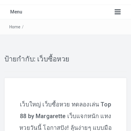
Menu
Blog
Home
/
Contact
ป้ายกำกับ:
เว็บซื้อหวย
Lets get your new site up and running in no time!
Pin Posts
เว็บใหญ่ เว็บซื้อหวย ทดลองเล่น Top
88 by Margarette เว็บแจกหนัก แทง
หวยวันนี้ โอกาสปัง! ลุ้นง่ายๆ แบบมือ