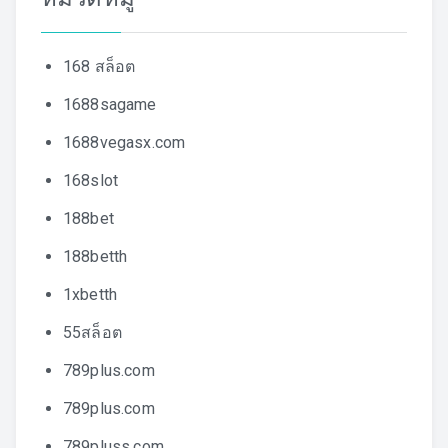
168 สล็อต
1688sagame
1688vegasx.com
168slot
188bet
188betth
1xbetth
55สล็อต
789plus.com
789plus.com
789pluss.com