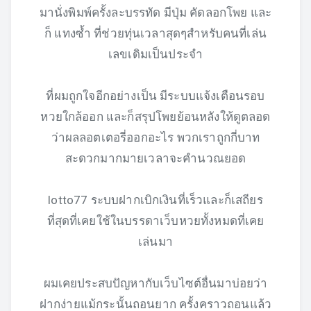
มานั่งพิมพ์ครั้งละบรรทัด มีปุ่ม คัดลอกโพย และ
ก็ แทงซ้ำ ที่ช่วยทุ่นเวลาสุดๆสำหรับคนที่เล่น
เลขเดิมเป็นประจำ
ที่ผมถูกใจอีกอย่างเป็น มีระบบแจ้งเตือนรอบ
หวยใกล้ออก และก็สรุปโพยย้อนหลังให้ดูตลอด
ว่าผลลอตเตอรี่ออกอะไร พวกเราถูกกี่บาท
สะดวกมากมายเวลาจะคำนวณยอด
lotto77 ระบบฝากเบิกเงินที่เร็วและก็เสถียร
ที่สุดที่เคยใช้ในบรรดาเว็บหวยทั้งหมดที่เคย
เล่นมา
ผมเคยประสบปัญหากับเว็บไซต์อื่นมาบ่อยว่า
ฝากง่ายแม้กระนั้นถอนยาก ครั้งคราวถอนแล้ว