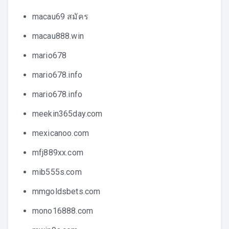
macau69 สมัคร
macau888.win
mario678
mario678.info
mario678.info
meekin365day.com
mexicanoo.com
mfj889xx.com
mib555s.com
mmgoldsbets.com
mono16888.com