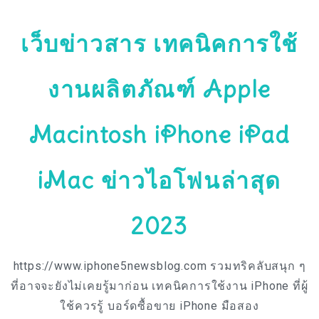
เว็บข่าวสาร เทคนิคการใช้
งานผลิตภัณฑ์ Apple
Macintosh iPhone iPad
iMac ข่าวไอโฟนล่าสุด
2023
https://www.iphone5newsblog.com รวมทริคลับสนุก ๆ
ที่อาจจะยังไม่เคยรู้มาก่อน เทคนิคการใช้งาน iPhone ที่ผู้
ใช้ควรรู้ บอร์ดซื้อขาย iPhone มือสอง