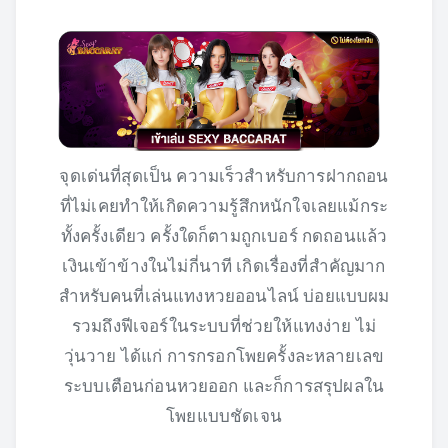
จุดเด่นที่สุดเป็น ความเร็วสำหรับการฝากถอน
ที่ไม่เคยทำให้เกิดความรู้สึกหนักใจเลยแม้กระ
ทั้งครั้งเดียว ครั้งใดก็ตามถูกเบอร์ กดถอนแล้ว
เงินเข้าข้างในไม่กี่นาที เกิดเรื่องที่สำคัญมาก
สำหรับคนที่เล่นแทงหวยออนไลน์ บ่อยแบบผม
รวมถึงฟีเจอร์ในระบบที่ช่วยให้แทงง่าย ไม่
วุ่นวาย ได้แก่ การกรอกโพยครั้งละหลายเลข
ระบบเตือนก่อนหวยออก และก็การสรุปผลใน
โพยแบบชัดเจน