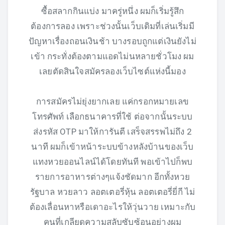
ซื้อสลากกินแบ่ง มาครู่หนึ่ง ผมก็เริ่มรู้สึก
ต้องการลอง เพราะช่วงนั้นเว็บเดิมที่เล่นเริ่มมี
ปัญหาเรื่องถอนเงินช้า บางรอบถูกแต่เงินยังไม่
เข้า กระทั่งต้องตามแอดไม่นหลายชั่วโมง ผม
เลยตัดสินใจสมัครลองเว็บไซต์แห่งนี้มอง
การสมัครไม่ยุ่งยากเลย แค่กรอกหมายเลข
โทรศัพท์ เลือกธนาคารที่ใช้ ต่อจากนั้นระบบ
ส่งรหัส OTP มาให้การันตี เสร็จสรรพไม่ถึง 2
นาที ผมก็เข้าหน้าระบบข้างหลังบ้านของเว็บ
แทงหวยออนไลน์ได้โดยทันที พอเข้าไปก็พบ
รายการอาหารต่างๆแจ้งชัดมาก อีกทั้งหวย
รัฐบาล หวยลาว ลอตเตอรี่หุ้น ลอตเตอรี่ยี่กี ไม่
ต้องเลื่อนหาหรือเดาอะไรให้วุ่นวาย เหมาะกับ
คนที่เกลียดความสลับซับซ้อนอย่างผม