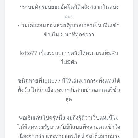
• ระบบตัดรอบยอดอัตโนมัติหลังสลากกินแบ่ง
ออก
• ผมเคยถอนตอนหวยรัฐบาลเวลาเย็น เงินเข้า
ข้างใน 5 นาทีทุกคราว
lotto77 เรื่องระบบการคลังให้คะแนนเต็มสิบ
ไม่มีหัก
ชนิดหวยที่ lotto77 มีให้เล่นมากกระทั่งแทงได้
ทั้งวัน ไม่น่าเบื่อ เหมาะกับสายบ้าลอตเตอรี่ขั้น
สุด
พอเริ่มเล่นไปครู่หนึ่ง ผมถึงรู้ดีว่าเว็บแห่งนี้ไม่
ได้มีแค่หวยรัฐบาลกับยี่กีแบบที่หลายคนเข้าใจ
เนื่องจากว่า แทงหวยออนไลน์ จัดเต็มมากมาย