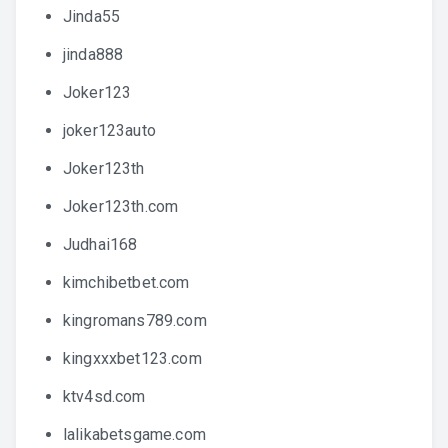
Jinda55
jinda888
Joker123
joker123auto
Joker123th
Joker123th.com
Judhai168
kimchibetbet.com
kingromans789.com
kingxxxbet123.com
ktv4sd.com
lalikabetsgame.com