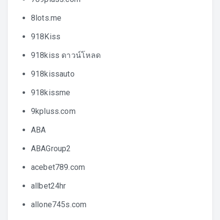
8lots.me
918Kiss
918kiss ดาวน์โหลด
918kissauto
918kissme
9kpluss.com
ABA
ABAGroup2
acebet789.com
allbet24hr
allone745s.com