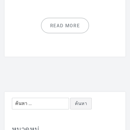
READ MORE
ค้นหา
สำหรับ:
หมวดหมู่