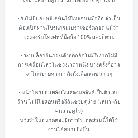
เหมาะสมกับผู้ใช้งานเว็บซื้อหวย ทุกระดับ
• ยังไม่มีแอปพลิเคชันให้โหลดบนมือถือ จำเป็น
ต้องเปิดผ่านโปรแกรมเบราเซอร์ตลอด แม้ว่า
จะรองรับโทรศัพท์มือถือ 100% และก็ตาม
• ระบบล็อกอินกระเด้งออกอัตโนมัติหากไม่มี
การเคลื่อนไหวในช่วงเวลาหนึ่ง บางครั้งก็อาจ
จะไม่สบายหากกำลังนั่งเลือกเลขนานๆ
• หน้าโพยย้อนหลังยังแสดงผลลัพธ์เป็นตัวเลข
ล้วน ไม่มีไอคอนหรือสีสันช่วยดูง่าย (เหมาะกับ
คนสายดูไว)
หวังว่าในอนาคตจะมีการอัปเดตส่วนนี้ให้ใช้
งานได้สบายยิ่งขึ้น