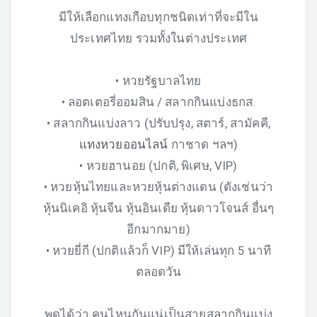
มีให้เลือกแทงเกือบทุกชนิดเท่าที่จะมีใน
ประเทศไทย รวมทั้งในต่างประเทศ
• หวยรัฐบาลไทย
• ลอตเตอรี่ออมสิน / สลากกินแบ่งธกส.
• สลากกินแบ่งลาว (ปรับปรุง, สตาร์, สามัคคี,
แทงหวยออนไลน์
กาชาด ฯลฯ)
• หวยฮานอย (ปกติ, พิเศษ, VIP)
• หวยหุ้นไทยและหวยหุ้นต่างแดน (ดังเช่นว่า
หุ้นนิเคอิ หุ้นจีน หุ้นอินเดีย หุ้นดาวโจนส์ อื่นๆ
อีกมากมาย)
• หวยยี่กี (ปกติแล้วก็ VIP) มีให้เล่นทุก 5 นาที
ตลอดวัน
พูดได้ว่า คนไหนกันแน่เป็นสายสลากกินแบ่ง