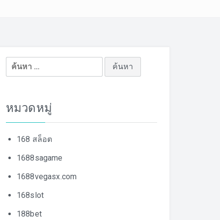
ค้นหา
สำหรับ:
หมวดหมู่
168 สล็อต
1688sagame
1688vegasx.com
168slot
188bet