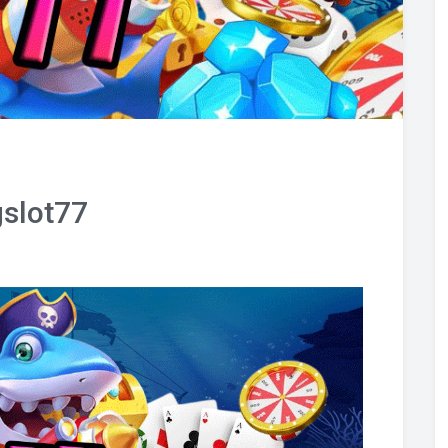
slot77