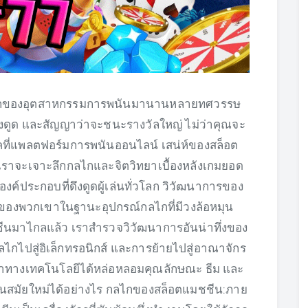
หลักของอุตสาหกรรมการพนันมานานหลายทศวรรษ
น่าดึงดูด และสัญญาว่าจะชนะรางวัลใหญ่ ไม่ว่าคุณจะ
ชคที่แพลตฟอร์มการพนันออนไลน์ เสน่ห์ของสล็อต
ราจะเจาะลึกกลไกและจิตวิทยาเบื้องหลังเกมยอด
องค์ประกอบที่ดึงดูดผู้เล่นทั่วโลก วิวัฒนาการของ
อยๆ ของพวกเขาในฐานะอุปกรณ์กลไกที่มีวงล้อหมุน
ชีนมาไกลแล้ว เราสำรวจวิวัฒนาการอันน่าทึ่งของ
ไกไปสู่อิเล็กทรอนิกส์ และการย้ายไปสู่อาณาจักร
หน้าทางเทคโนโลยีได้หล่อหลอมคุณลักษณะ ธีม และ
ีนสมัยใหม่ได้อย่างไร กลไกของสล็อตแมชชีน:ภาย