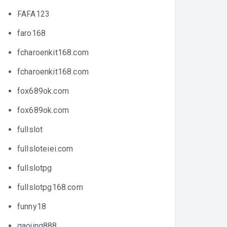
FAFA123
faro168
fcharoenkit168.com
fcharoenkit168.com
fox689ok.com
fox689ok.com
fullslot
fullsloteiei.com
fullslotpg
fullslotpg168.com
funny18
gaojing888