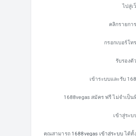
ไปสู่
คลิกรายการ
กรอกเบอร์โทรศั
รับรองตั
เข้าระบบและรับ 168
1688vegas สมัคร ฟรี ไม่จำเป็น
เข้าสู่ระ
คุณสามารถ
1688vegas เข้าสู่ระบบ
ได้ทั