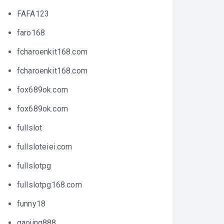
FAFA123
faro168
fcharoenkit168.com
fcharoenkit168.com
fox689ok.com
fox689ok.com
fullslot
fullsloteiei.com
fullslotpg
fullslotpg168.com
funny18
gaojing888