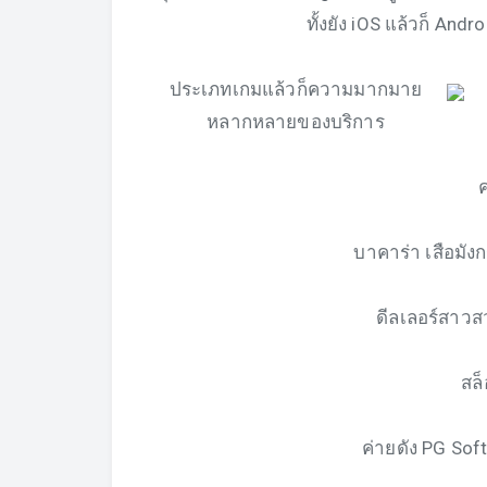
ทั้งยัง iOS แล้วก็ And
ประเภทเกมแล้วก็ความมากมาย
หลากหลายของบริการ
บาคาร่า เสือมัง
ดีลเลอร์สาวส
สล
ค่ายดัง PG Soft