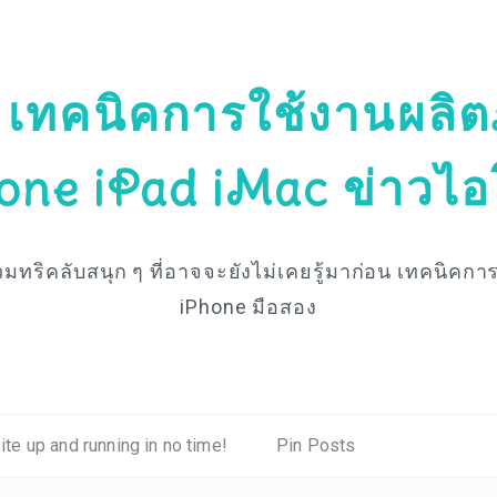
ร เทคนิคการใช้งานผลิต
one iPad iMac ข่าวไอ
คลับสนุก ๆ ที่อาจจะยังไม่เคยรู้มาก่อน เทคนิคการใช้
iPhone มือสอง
ite up and running in no time!
Pin Posts