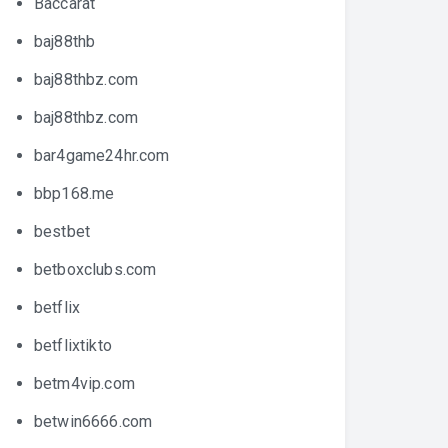
Baccarat
baj88thb
baj88thbz.com
baj88thbz.com
bar4game24hr.com
bbp168.me
bestbet
betboxclubs.com
betflix
betflixtikto
betm4vip.com
betwin6666.com