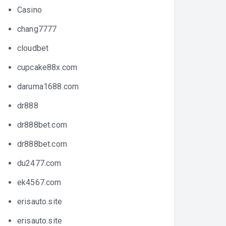
Casino
chang7777
cloudbet
cupcake88x.com
daruma1688.com
dr888
dr888bet.com
dr888bet.com
du2477.com
ek4567.com
erisauto.site
erisauto.site