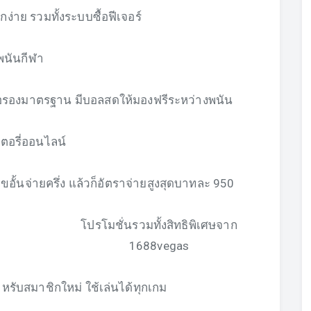
ง่าย รวมทั้งระบบซื้อฟีเจอร์
พนันกีฬา
่อรองมาตรฐาน มีบอลสดให้มองฟรีระหว่างพนัน
ตอรี่ออนไลน์
อั้นจ่ายครึ่ง แล้วก็อัตราจ่ายสูงสุดบาทละ 950
โปรโมชั่นรวมทั้งสิทธิพิเศษจาก
1688vegas
หรับสมาชิกใหม่ ใช้เล่นได้ทุกเกม