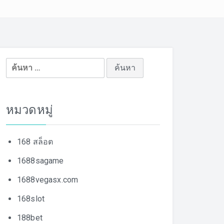
ค้นหา
สำหรับ:
หมวดหมู่
168 สล็อต
1688sagame
1688vegasx.com
168slot
188bet