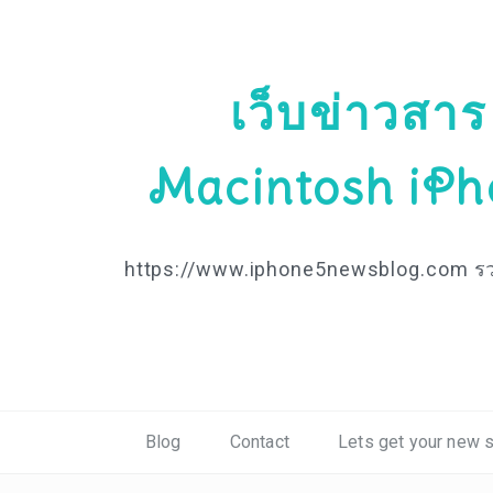
เว็บข่าวสา
Macintosh iPh
https://www.iphone5newsblog.com รวมทริ
Blog
Contact
Lets get your new s