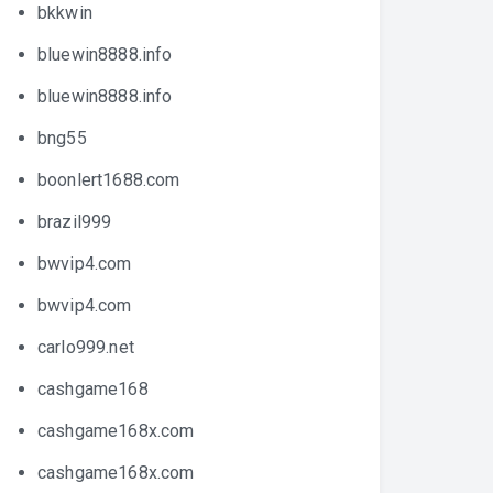
bkkwin
bluewin8888.info
bluewin8888.info
bng55
boonlert1688.com
brazil999
bwvip4.com
bwvip4.com
carlo999.net
cashgame168
cashgame168x.com
cashgame168x.com