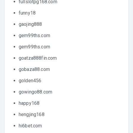
fullslotpg168.com
funny18
gaojing888
gem99ths.com
gem99ths.com
goatza888fin.com
gobaza88.com
golden456
gowingo88.com
happy168
hengjing168
hi6bet.com