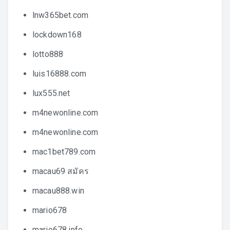
lnw365bet.com
lockdown168
lotto888
luis16888.com
lux555.net
m4newonline.com
m4newonline.com
mac1bet789.com
macau69 สมัคร
macau888.win
mario678
mario678.info