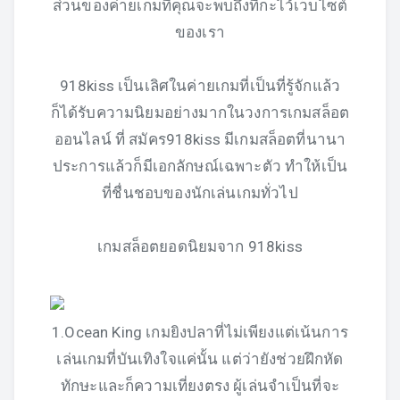
ส่วนของค่ายเกมที่คุณจะพบถึงที่กะไว้เว็บไซต์
ของเรา
918kiss เป็นเลิศในค่ายเกมที่เป็นที่รู้จักแล้ว
ก็ได้รับความนิยมอย่างมากในวงการเกมสล็อต
ออนไลน์ ที่ สมัคร918kiss มีเกมสล็อตที่นานา
ประการแล้วก็มีเอกลักษณ์เฉพาะตัว ทำให้เป็น
ที่ชื่นชอบของนักเล่นเกมทั่วไป
เกมสล็อตยอดนิยมจาก 918kiss
1.Ocean King เกมยิงปลาที่ไม่เพียงแต่เน้นการ
เล่นเกมที่บันเทิงใจแค่นั้น แต่ว่ายังช่วยฝึกหัด
ทักษะและก็ความเที่ยงตรง ผู้เล่นจำเป็นที่จะ