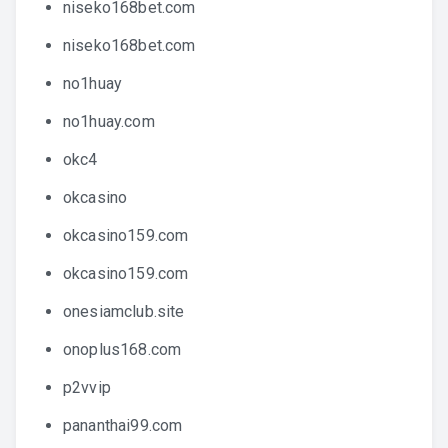
niseko168bet.com
niseko168bet.com
no1huay
no1huay.com
okc4
okcasino
okcasino159.com
okcasino159.com
onesiamclub.site
onoplus168.com
p2vvip
pananthai99.com