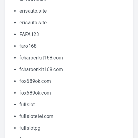
erisauto.site
erisauto.site
FAFA123
faro168
fcharoenkit168.com
fcharoenkit168.com
fox689ok.com
fox689ok.com
fullslot
fullsloteiei.com
fullslotpg