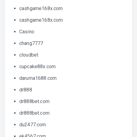
cashgame168x.com
cashgame168x.com
Casino
chang7777
cloudbet
cupcake88x.com
daruma1688.com
dr888
dr888bet.com
dr888bet.com
du2477.com
ek4567.com