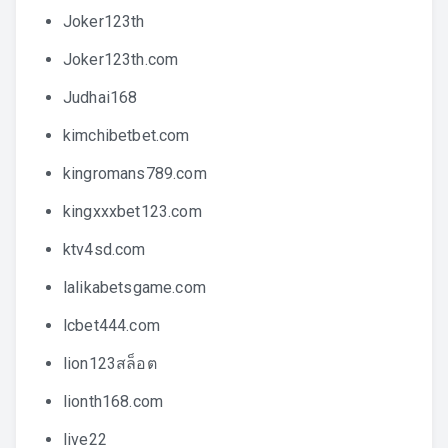
Joker123th
Joker123th.com
Judhai168
kimchibetbet.com
kingromans789.com
kingxxxbet123.com
ktv4sd.com
lalikabetsgame.com
lcbet444.com
lion123สล็อต
lionth168.com
live22