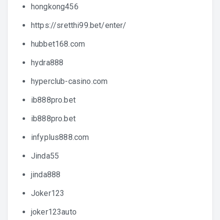
hongkong456
https://sretthi99.bet/enter/
hubbet168.com
hydra888
hyperclub-casino.com
ib888pro.bet
ib888pro.bet
infyplus888.com
Jinda55
jinda888
Joker123
joker123auto