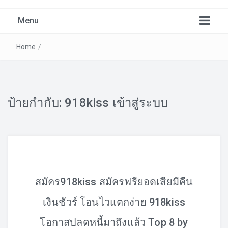
Menu
Blog
Home
/
Contact
ป้ายกำกับ:
918kiss เข้าสู่ระบบ
Lets get your new site up and running in no time!
Pin Posts
สมัคร918kiss สมัครฟรียอดเสียมีคืน
เงินชัวร์ โอนไวแตกง่าย 918kiss
โอกาสปลดหนี้มาถึงแล้ว Top 8 by