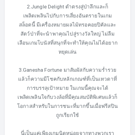
2.Jungle Delight ดำตรงสู่ป่าลึกและก็
เพลิดเพลินไปกับการเสี่ยงอันตรายในเกม
สล็อตนี้ มีเครื่องหมายผลไม้ทรอคอยปิคัลและ
สัตว์ป่าที่จะนำพาคุณไปสู่รางวัลใหญ่ ไม่ลืม
เลือนเกมโบนัสที่สนุกที่จะทำให้คุณไม่ได้อยาก
หยุดเล่น
3.Ganesha Fortune มาสัมผัสกับความร่ำรวย
แล้วก็ความมีโชคกับหลักเกณฑ์ที่เป็นเทวดาที่
การบรรลุเป้าหมาย ในเกมนี้คุณจะได้
เพลิดเพลินใจกับวงล้อที่มีคุณสมบัติพิเศษแล้วก็
โอกาสสำหรับในการชนะที่มากขึ้นเมื่อฟรีสปิน
ถูกเรียกใช้
นี่เป็นแค่เพียงเกมนิดหน่อยจากทางพวกเรา