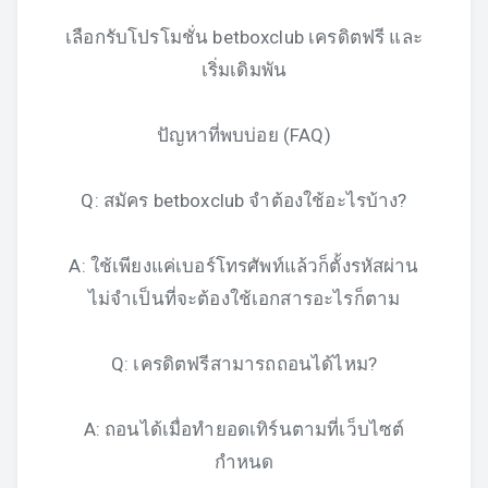
เลือกรับโปรโมชั่น betboxclub เครดิตฟรี และ
เริ่มเดิมพัน
ปัญหาที่พบบ่อย (FAQ)
Q: สมัคร betboxclub จำต้องใช้อะไรบ้าง?
A: ใช้เพียงแค่เบอร์โทรศัพท์แล้วก็ตั้งรหัสผ่าน
ไม่จำเป็นที่จะต้องใช้เอกสารอะไรก็ตาม
Q: เครดิตฟรีสามารถถอนได้ไหม?
A: ถอนได้เมื่อทำยอดเทิร์นตามที่เว็บไซต์
กำหนด