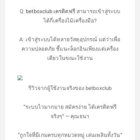
Q:
betboxclub เครดิตฟรี
สามารถเข้าสู่ระบบ
ได้กี่เครื่องไม้เครื่องมือ?
A: เข้าสู่ระบบได้หลายวัสดุอุปกรณ์ แต่ว่าเพื่อ
ความปลอดภัย ชี้แนะล็อกอินเพียงแต่เครื่อง
เดียวในขณะใช้งาน
รีวิวจากผู้ใช้งานจริงของ betboxclub
“ระบบไวมากมาย สมัครง่าย ได้เครดิตฟรี
จริงๆ” — คุณธนา
“ถูกใจที่มีเกมครบทุกหมวดหมู่ เล่นเพลินทั้งวัน”