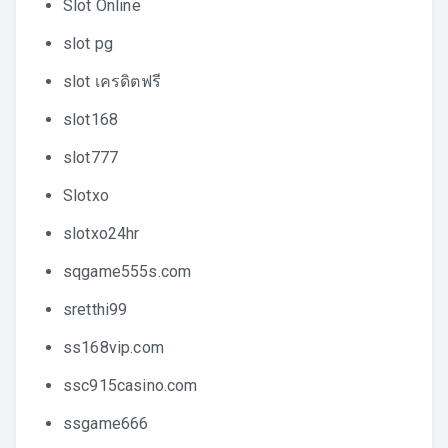
Slot Online
slot pg
slot เครดิตฟรี
slot168
slot777
Slotxo
slotxo24hr
sqgame555s.com
sretthi99
ss168vip.com
ssc915casino.com
ssgame666