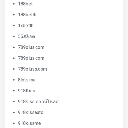
188bet
188betth
1xbetth
55สล็อต
789plus.com
789plus.com
789pluss.com
8lots.me
918Kiss
918kiss ดาวน์โหลด
918kissauto
918kissme