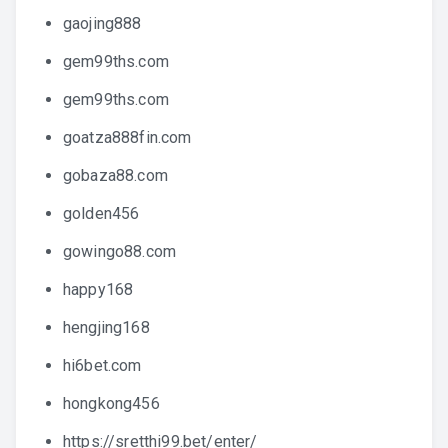
gaojing888
gem99ths.com
gem99ths.com
goatza888fin.com
gobaza88.com
golden456
gowingo88.com
happy168
hengjing168
hi6bet.com
hongkong456
https://sretthi99.bet/enter/