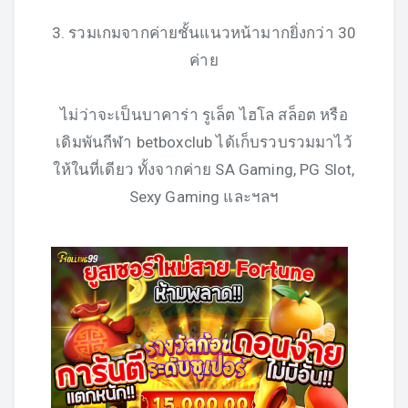
3. รวมเกมจากค่ายชั้นแนวหน้ามากยิ่งกว่า 30
ค่าย
ไม่ว่าจะเป็นบาคาร่า รูเล็ต ไฮโล สล็อต หรือ
เดิมพันกีฬา betboxclub ได้เก็บรวบรวมมาไว้
ให้ในที่เดียว ทั้งจากค่าย SA Gaming, PG Slot,
Sexy Gaming และฯลฯ