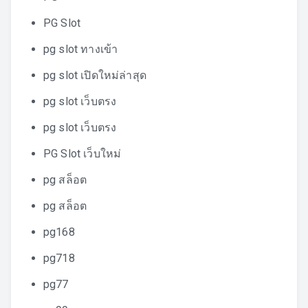
PG Slot
pg slot ทางเข้า
pg slot เปิดใหม่ล่าสุด
pg slot เว็บตรง
pg slot เว็บตรง
PG Slot เว็บใหม่
pg สล็อต
pg สล็อต
pg168
pg718
pg77