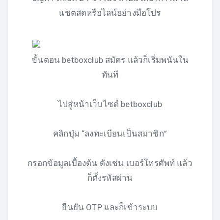
แชตสดหรือไลน์อย่างมือโปร
ขั้นตอน betboxclub สมัคร แล้วก็เริ่มพนันใน
ทันที
ไปสู่หน้าเว็บไซต์ betboxclub
คลิกปุ่ม “ลงทะเบียนเป็นสมาชิก”
กรอกข้อมูลเบื้องต้น ดังเช่น เบอร์โทรศัพท์ แล้ว
ก็ตั้งรหัสผ่าน
ยืนยัน OTP และก็เข้าระบบ