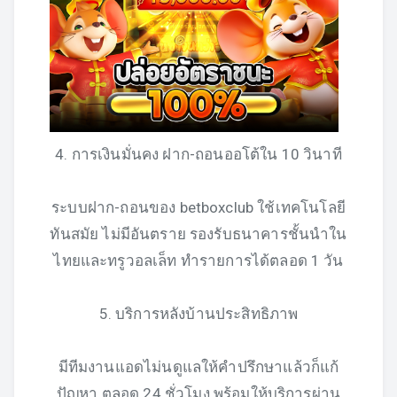
4. การเงินมั่นคง ฝาก-ถอนออโต้ใน 10 วินาที
ระบบฝาก-ถอนของ betboxclub ใช้เทคโนโลยี
ทันสมัย ไม่มีอันตราย รองรับธนาคารชั้นนำใน
ไทยและทรูวอลเล็ท ทำรายการได้ตลอด 1 วัน
5. บริการหลังบ้านประสิทธิภาพ
มีทีมงานแอดไม่นดูแลให้คำปรึกษาแล้วก็แก้
ปัญหา ตลอด 24 ชั่วโมง พร้อมให้บริการผ่าน