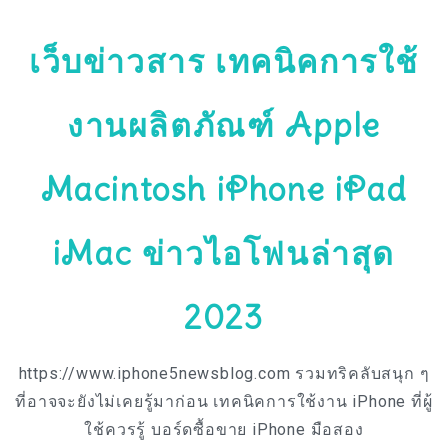
เว็บข่าวสาร เทคนิคการใช้
งานผลิตภัณฑ์ Apple
Macintosh iPhone iPad
iMac ข่าวไอโฟนล่าสุด
2023
https://www.iphone5newsblog.com รวมทริคลับสนุก ๆ
ที่อาจจะยังไม่เคยรู้มาก่อน เทคนิคการใช้งาน iPhone ที่ผู้
ใช้ควรรู้ บอร์ดซื้อขาย iPhone มือสอง