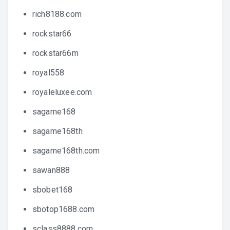
rich8188.com
rockstar66
rockstar66m
royal558
royaleluxee.com
sagame168
sagame168th
sagame168th.com
sawan888
sbobet168
sbotop1688.com
sclass8888.com