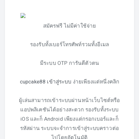
สมัครฟรี ไม่มีค่าใช้จ่าย
รองรับทั้งเบอร์โทรศัพท์รวมทั้งอีเมล
มีระบบ OTP การันตีตัวตน
cupcake88 เข้าสู่ระบบ
ง่ายเพียงแต่หนึ่งคลิก
ผู้เล่นสามารถเข้าระบบผ่านหน้าเว็บไซต์หรือ
แอปพลิเคชันได้อย่างสะดวก รองรับทั้งระบบ
iOS และก็ Android เพียงแต่กรอกเบอร์และก็
รหัสผ่าน ระบบจะจำการเข้าสู่ระบบคราวต่อ
ไปโดยอัตโนมัติ