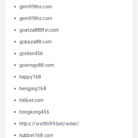
gem99ths.com
gem99ths.com
goatza888fin.com
gobaza88.com
golden456
gowingo88.com
happy168
hengjing168
hi6bet.com
hongkong456
https://sretthi99.bet/enter/
hubbet168.com