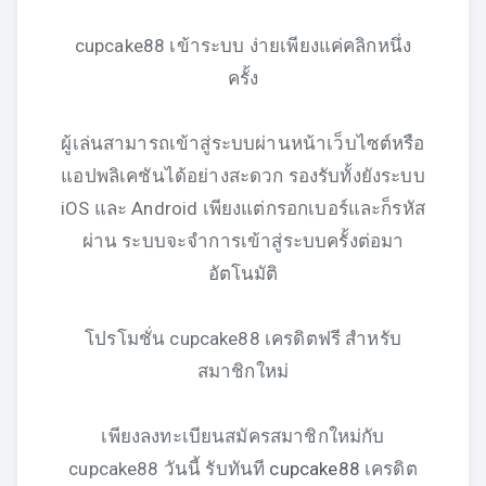
cupcake88 เข้าระบบ ง่ายเพียงแค่คลิกหนึ่ง
ครั้ง
ผู้เล่นสามารถเข้าสู่ระบบผ่านหน้าเว็บไซต์หรือ
แอปพลิเคชันได้อย่างสะดวก รองรับทั้งยังระบบ
iOS และ Android เพียงแต่กรอกเบอร์และก็รหัส
ผ่าน ระบบจะจำการเข้าสู่ระบบครั้งต่อมา
อัตโนมัติ
โปรโมชั่น cupcake88 เครดิตฟรี สำหรับ
สมาชิกใหม่
เพียงลงทะเบียนสมัครสมาชิกใหม่กับ
cupcake88 วันนี้ รับทันที
cupcake88
เครดิต