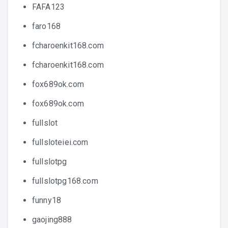
FAFA123
faro168
fcharoenkit168.com
fcharoenkit168.com
fox689ok.com
fox689ok.com
fullslot
fullsloteiei.com
fullslotpg
fullslotpg168.com
funny18
gaojing888