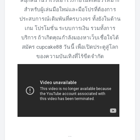
สนุกสนานร่าเริงเอาไว้ภายในที่เดียว เหมาะ
สำหรับผู้เล่นมือใหม่และมือโปรที่ต้องการ
ประสบการณ์เดิมพันที่ครบวงจร ทั้งยังในด้าน
เกม โปรโมชั่น ระบบการเงิน รวมทั้งการ
บริการ ถ้าเกิดคุณกำลังมองหาเว็บเชื่อใจได้
สมัคร cupcake88 วันนี้ เพื่อเปิดประตูสู่โลก
ของความบันเทิงที่ไร้ขีดจำกัด
…