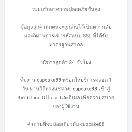
ระบบรักษาความปลอดภัยขั้นสูง
ข้อมูลลูกค้าทุกคนจะถูกเก็บไว้เป็นความลับ
และก็ผ่านการเข้ารหัสแบบ SSL ที่ได้รับ
มาตรฐานสากล
บริการลูกค้า 24 ชั่วโมง
ทีมงาน cupcake88 พร้อมให้บริการตลอด 1
วัน ผ่านวิถีทางแชทสด,
cupcake88 เข้าสู่
ระบบ
Line Official และอีเมล เพื่อความสบาย
ของผู้ใช้งาน
คำถามที่พบบ่อยเกี่ยวกับ cupcake88