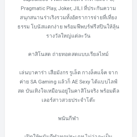
Pragmatic Play, Joker, JILI ที่ประกันความ
สนุกสนานร่าเริงรวมทั้งอัตราการจ่ายที่เที่ยง
ธรรม โบนัสแตกง่าย พร้อมฟีพบร์ฟรีสปินให้ลุ้น
รางวัลใหญ่แต่ละวัน
คาสิโนสด ถ่ายทอดสดแบบเรียลไทม์
เล่นบาคาร่า เสือมังกร รูเล็ต กางล็คแจ็ค จาก
ค่าย SA Gaming แล้วก็ AE Sexy ได้แบบไลฟ์
สด บันเทิงใจเหมือนอยู่ในคาสิโนจริง พร้อมดีล
เลอร์สาวสวยประจำโต๊ะ
พนันกีฬา
เปิดให้พนันกีฬาทุกประเภท ไม่ว่าจะเป็น