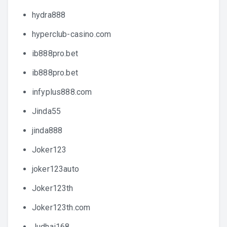
hydra888
hyperclub-casino.com
ib888pro.bet
ib888pro.bet
infyplus888.com
Jinda55
jinda888
Joker123
joker123auto
Joker123th
Joker123th.com
Judhai168