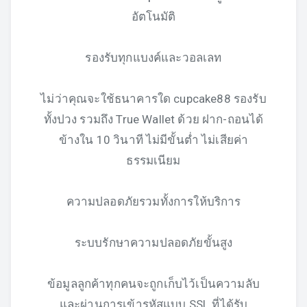
อัตโนมัติ
รองรับทุกแบงค์และวอลเลท
ไม่ว่าคุณจะใช้ธนาคารใด cupcake88 รองรับ
ทั้งปวง รวมถึง True Wallet ด้วย ฝาก-ถอนได้
ข้างใน 10 วินาที ไม่มีขั้นต่ำ ไม่เสียค่า
ธรรมเนียม
ความปลอดภัยรวมทั้งการให้บริการ
ระบบรักษาความปลอดภัยขั้นสูง
ข้อมูลลูกค้าทุกคนจะถูกเก็บไว้เป็นความลับ
และผ่านการเข้ารหัสแบบ SSL ที่ได้รับ