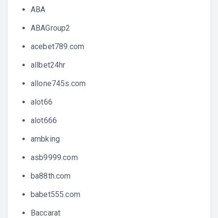
ABA
ABAGroup2
acebet789.com
allbet24hr
allone745s.com
alot66
alot666
ambking
asb9999.com
ba88th.com
babet555.com
Baccarat