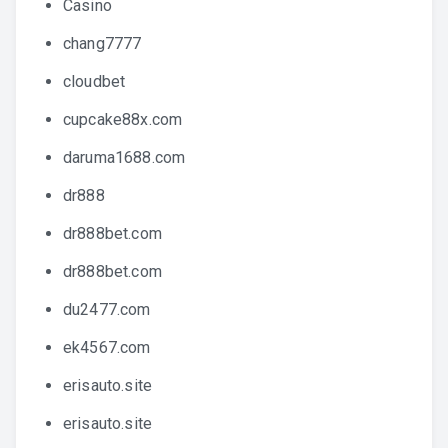
Casino
chang7777
cloudbet
cupcake88x.com
daruma1688.com
dr888
dr888bet.com
dr888bet.com
du2477.com
ek4567.com
erisauto.site
erisauto.site