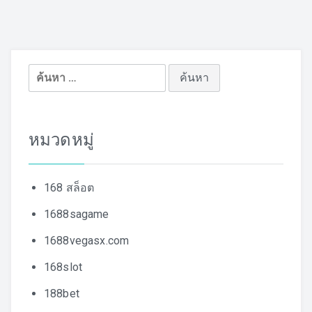
ค้นหา
สำหรับ:
หมวดหมู่
168 สล็อต
1688sagame
1688vegasx.com
168slot
188bet