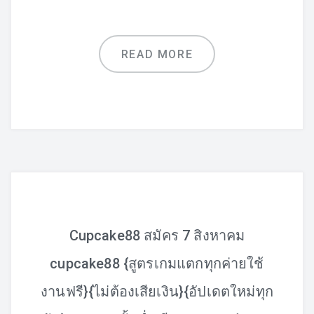
READ MORE
Cupcake88 สมัคร 7 สิงหาคม
cupcake88 {สูตรเกมแตกทุกค่ายใช้
งานฟรี}{ไม่ต้องเสียเงิน}{อัปเดตใหม่ทุก