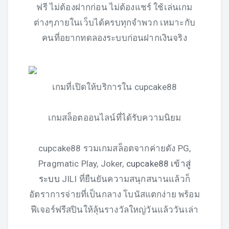
ฟรี ไม่ต้องฝากก่อน ไม่ต้องแชร์ ใช้เล่นเกม
ต่างๆภายในเว็บได้ครบทุกจำพวก เหมาะกับ
คนที่อยากทดลองระบบก่อนฝากเงินจริง
เกมที่เปิดให้บริการใน cupcake88
เกมสล็อตออนไลน์ที่ได้รับความนิยม
cupcake88 รวมเกมสล็อตจากค่ายดัง PG,
Pragmatic Play, Joker,
cupcake88 เข้าสู่
ระบบ
JILI ที่ยืนยันความสนุกสนานแล้วก็
อัตราการจ่ายที่เป็นกลาง โบนัสแตกง่าย พร้อม
ฟีเจอร์ฟรีสปินให้ลุ้นรางวัลใหญ่วันแล้ววันเล่า