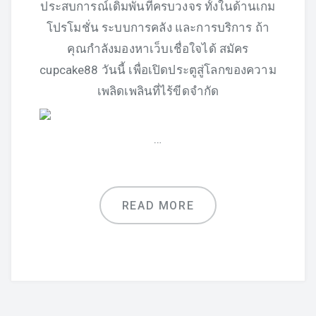
ประสบการณ์เดิมพันที่ครบวงจร ทั้งในด้านเกม
โปรโมชั่น ระบบการคลัง และการบริการ ถ้า
คุณกำลังมองหาเว็บเชื่อใจได้ สมัคร
cupcake88 วันนี้ เพื่อเปิดประตูสู่โลกของความ
เพลิดเพลินที่ไร้ขีดจำกัด
…
READ MORE