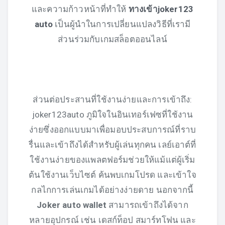
และความก้าวหน้าที่ทำให้
ทางเข้าjoker123
auto
เป็นผู้นำในการเปลี่ยนแปลงวิธีที่เรามี
ส่วนร่วมกับเกมสล็อตออนไลน์
ส่วนต่อประสานที่ใช้งานง่ายและการเข้าถึง:
joker123auto ภูมิใจในอินเทอร์เฟซที่ใช้งาน
ง่ายซึ่งออกแบบมาเพื่อมอบประสบการณ์ที่ราบ
รื่นและเข้าถึงได้สำหรับผู้เล่นทุกคน เลย์เอาต์ที่
ใช้งานง่ายของแพลตฟอร์มช่วยให้แม้แต่ผู้เริ่ม
ต้นใช้งานเว็บไซต์ ค้นพบเกมโปรด และเข้าใจ
กลไกการเล่นเกมได้อย่างง่ายดาย นอกจากนี้
Joker auto wallet
สามารถเข้าถึงได้จาก
หลายอุปกรณ์ เช่น เดสก์ท็อป สมาร์ทโฟน และ