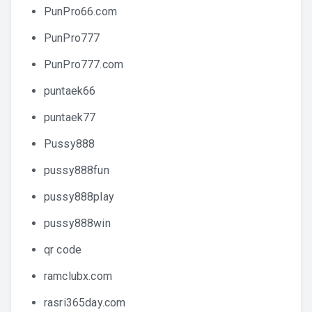
PunPro66.com
PunPro777
PunPro777.com
puntaek66
puntaek77
Pussy888
pussy888fun
pussy888play
pussy888win
qr code
ramclubx.com
rasri365day.com