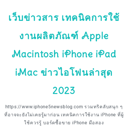
เว็บข่าวสาร เทคนิคการใช้
งานผลิตภัณฑ์ Apple
Macintosh iPhone iPad
iMac ข่าวไอโฟนล่าสุด
2023
https://www.iphone5newsblog.com รวมทริคลับสนุก ๆ
ที่อาจจะยังไม่เคยรู้มาก่อน เทคนิคการใช้งาน iPhone ที่ผู้
ใช้ควรรู้ บอร์ดซื้อขาย iPhone มือสอง