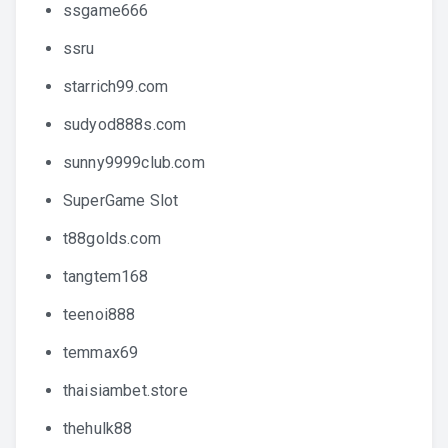
ssgame666
ssru
starrich99.com
sudyod888s.com
sunny9999club.com
SuperGame Slot
t88golds.com
tangtem168
teenoi888
temmax69
thaisiambet.store
thehulk88