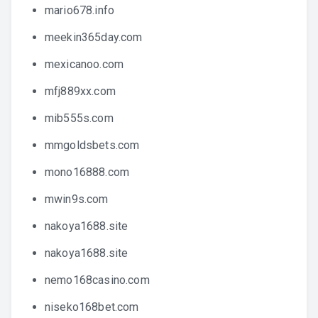
mario678.info
meekin365day.com
mexicanoo.com
mfj889xx.com
mib555s.com
mmgoldsbets.com
mono16888.com
mwin9s.com
nakoya1688.site
nakoya1688.site
nemo168casino.com
niseko168bet.com