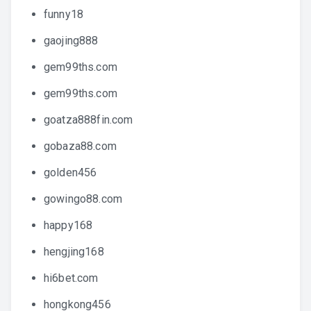
funny18
gaojing888
gem99ths.com
gem99ths.com
goatza888fin.com
gobaza88.com
golden456
gowingo88.com
happy168
hengjing168
hi6bet.com
hongkong456