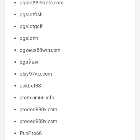
pgslot999bets.com
pgslotfish
pgslotgolf
pgslotth
pgzeus88win.com
pgสล็อต
play97vip.com
pokbet88
premium66.info
proded888x.com
proded888x.com
PunPro66