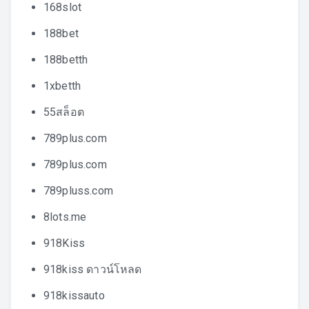
168slot
188bet
188betth
1xbetth
55สล็อต
789plus.com
789plus.com
789pluss.com
8lots.me
918Kiss
918kiss ดาวน์โหลด
918kissauto