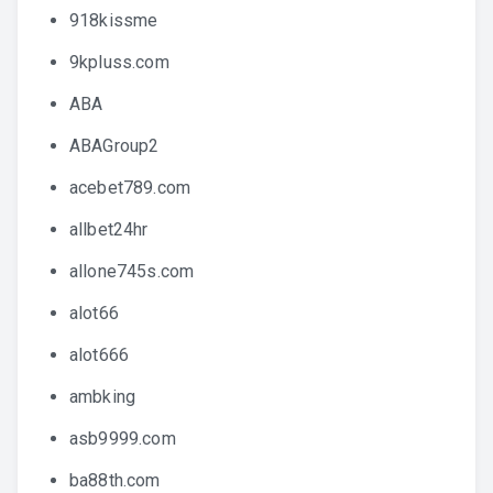
918kissme
9kpluss.com
ABA
ABAGroup2
acebet789.com
allbet24hr
allone745s.com
alot66
alot666
ambking
asb9999.com
ba88th.com