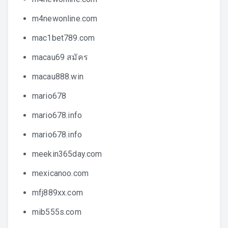
m4newonline.com
mac1bet789.com
macau69 สมัคร
macau888.win
mario678
mario678.info
mario678.info
meekin365day.com
mexicanoo.com
mfj889xx.com
mib555s.com