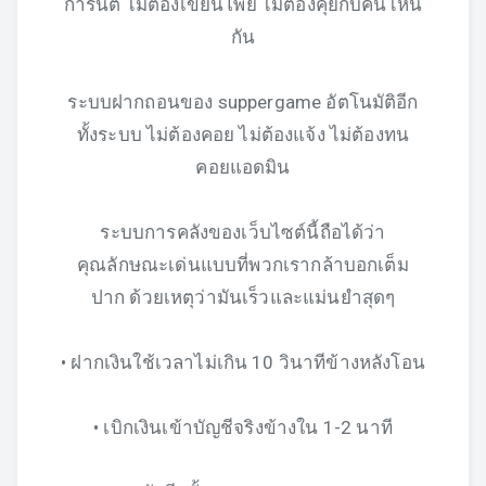
การันตี ไม่ต้องเขียนโพย ไม่ต้องคุยกับคนไหน
กัน
ระบบฝากถอนของ suppergame อัตโนมัติอีก
ทั้งระบบ ไม่ต้องคอย ไม่ต้องแจ้ง ไม่ต้องทน
คอยแอดมิน
ระบบการคลังของเว็บไซต์นี้ถือได้ว่า
คุณลักษณะเด่นแบบที่พวกเรากล้าบอกเต็ม
ปาก ด้วยเหตุว่ามันเร็วและแม่นยำสุดๆ
• ฝากเงินใช้เวลาไม่เกิน 10 วินาทีข้างหลังโอน
• เบิกเงินเข้าบัญชีจริงข้างใน 1-2 นาที