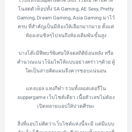
เว็บแห่งนี้SuperGame Slot รวมเอาค่ายคาสิ
โนสดตัวท็อปทั้ง SA Gaming, AE Sexy, Pretty
Gaming, Dream Gaming, Asia Gaming มาไว้
ครบ ที่สำคัญเป็นมีห้องให้เลือกมากมาย ตั้งแต่
ห้องเล่นชิลๆไปจนถึงห้องเดิมพันขั้นสูง
บางโต๊ะมีฟีพบร์พิเศษให้จดสถิติย้อนหลัง หรือ
คำนวณแนวโน้มไพ่ให้แบบอย่างคร่าวๆด้วย ผู้
ใดเป็นสายคิดแผนจึงควรชอบแน่นอน
แทงบอล แทงกีฬา รวมทั้งลอตเตอรี่ใน
suppergame เว็บไซต์เดียว เนื้อตัวเลขไม่ต้อง
เปิดหลายแอปให้ปวดศีรษะ
สิ่งที่แอบไม่คิดว่าเว็บไซต์แห่งนี้จะมี แต่มีแบบ