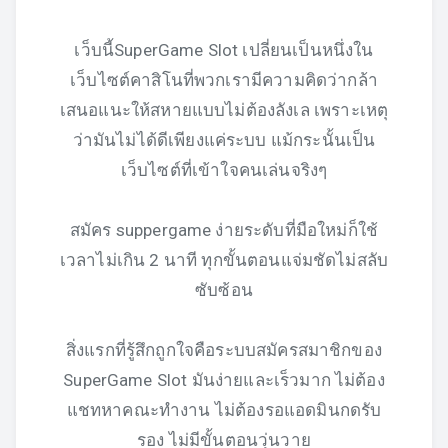
เว็บนี้SuperGame Slot เปลี่ยนเป็นหนึ่งใน
เว็บไซต์คาสิโนที่พวกเรามีความคิดว่ากล้า
เสนอแนะให้สหายแบบไม่ต้องลังเล เพราะเหตุ
ว่ามันไม่ได้ดีเพียงแค่ระบบ แม้กระนั้นเป็น
เว็บไซต์ที่เข้าใจคนเล่นจริงๆ
สมัคร suppergame ง่ายระดับที่มือใหม่ก็ใช้
เวลาไม่เกิน 2 นาที ทุกขั้นตอนแจ่มชัดไม่สลับ
ซับซ้อน
สิ่งแรกที่รู้สึกถูกใจคือระบบสมัครสมาชิกของ
SuperGame Slot มันง่ายและเร็วมาก ไม่ต้อง
แชทหาคณะทำงาน ไม่ต้องรอแอดมินกดรับ
รอง ไม่มีขั้นตอนวุ่นวาย