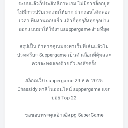
ระบบแล้วก็ประสิทธิภาพเกม ไม่มีการล็อกยูส
ไม่มีการปรับเรตเกมให้ยาก ฝากถอนได้ตลอด
เวลา ทีมงานตอบเร็ว แล้วก็ทุกๆสิ่งทุกๆอย่าง
ออกแบบมาให้ใช้งานsuppergame ง่ายที่สุด
สรุปเป็น ถ้าหากคุณมองหาเว็บที่เล่นแล้วไม่
ปวดศรีษะ Suppergame เป็นตัวเลือกที่คุ้มและ
ควรจะทดลองด้วยตัวเองสักครั้ง
สล็อตเว็บ suppergame 29 ธ.ค. 2025
Chassidy คาสิโนออนไลน์ suppergame แจก
บ่อย Top 22
ขอขอบพระคุณอ้างอิง
pg SuperGame