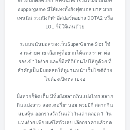
จัดเต็มก็คือพวกการพนันกีฬารวมทั้งลอตเตอรี่
suppergame มีให้แทงทั้งยังฟุตบอล บาส มวย
เทนนิส รวมถึงกีฬาอีสปอร์ตอย่าง DOTA2 หรือ
LOL ก็มีให้เล่นด้วย
ระบบพนันบอลของเว็บSuperGame Slot ใช้
งานง่ายดาย เลือกคู่ที่อยากได้แทง ราคาต่อ
รองเข้าใจง่าย และก็มีสถิติย้อนไปให้ดูด้วย ที่
สำคัญเป็นมีบอลสดให้ดูผ่านหน้าเว็บไซต์ด้วย
ไม่ต้องเปิดหลายจอ
ฝั่งหวยก็จัดเต็ม มีทั้งยังสลากกินแบ่งไทย สลาก
กินแบ่งลาว ลอตเตอรี่ฮานอย หวยยี่กี สลากกิน
แบ่งหุ้น ออกรางวัลวันแล้ววันเล่าตลอด 1 วัน
แทงง่าย เพียงแค่ใส่ตัวเลข เลือกราคาแล้วกด