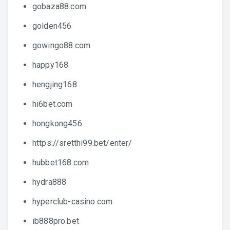
gobaza88.com
golden456
gowingo88.com
happy168
hengjing168
hi6bet.com
hongkong456
https://sretthi99.bet/enter/
hubbet168.com
hydra888
hyperclub-casino.com
ib888pro.bet