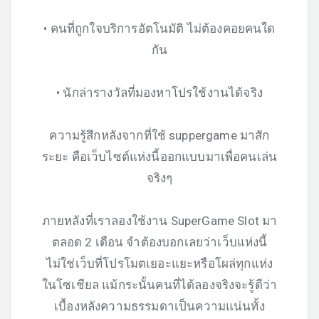
• คนที่ถูกใจบริการอัตโนมัติ ไม่ต้องคอยคนใด
กัน
• นักล่ารางวัลที่มองหาโปรใช้งานได้จริง
ความรู้สึกหลังจากที่ใช้ suppergame มาสัก
ระยะ คือเว็บไซต์แห่งนี้ออกแบบมาเพื่อคนเล่น
จริงๆ
ภายหลังที่เราลองใช้งาน SuperGame Slot มา
ตลอด 2 เดือน จำต้องบอกเลยว่าเว็บแห่งนี้
ไม่ใช่เว็บที่โปรโมตเยอะแยะหรือโผล่ทุกแห่ง
ในโซเชียล แม้กระนั้นคนที่ได้ลองจริงจะรู้ดีว่า
เบื้องหลังความธรรมดาเป็นความแน่นทั้ง