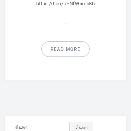
https://t.co/oHNfWambKb
…
READ MORE
ค้นหา