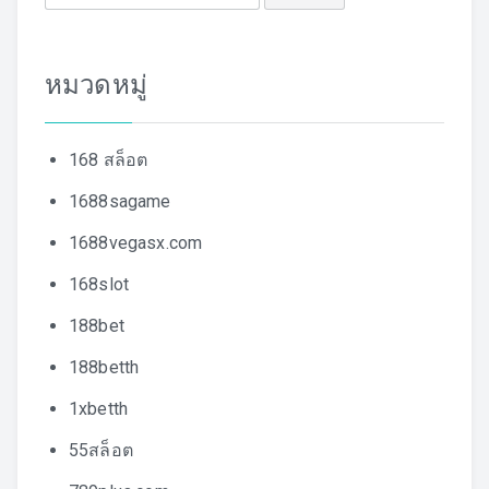
สำหรับ:
หมวดหมู่
168 สล็อต
1688sagame
1688vegasx.com
168slot
188bet
188betth
1xbetth
55สล็อต