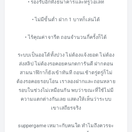
• รองรับอีกทั้งธนาคารและทรูวอเลท
• ไม่มีขั้นต่ำ ฝาก 1 บาทก็เล่นได้
• ไร้คุณค่าจารีต ถอนจำนวนกี่ครั้งก็ได้
ระบบเป็นออโต้ทั้งปวง ไม่ต้องแจ้งยอด ไม่ต้อง
ส่งสลิป ไม่ต้องรอคอยคนกดการันตี ฝากตอน
สามนาฬิกาก็ยังเข้าทันที ถอนเช้าตรู่ตรู่ก็ไม่
ต้องรอคอยรอบโอน เราลองฝากและถอนหลาย
รอบในช่วงไม่เหมือนกัน พบว่าขณะที่ใช้ไม่มี
ความแตกต่างกันเลย แสดงให้เห็นว่าระบบ
เขาเสถียรจริง
suppergame เหมาะกับคนใด ทำไมถึงควรจะ