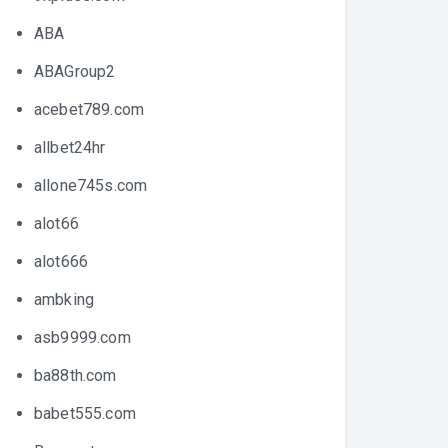
ABA
ABAGroup2
acebet789.com
allbet24hr
allone745s.com
alot66
alot666
ambking
asb9999.com
ba88th.com
babet555.com