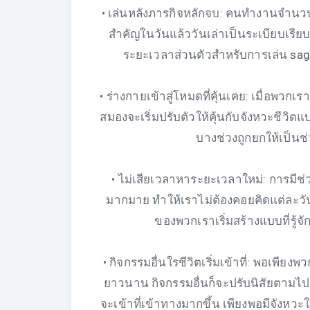
• เล่นหลังภารกิจหลักจบ: คนทำงานจำนวน
สำคัญในวันแล้ววันเล่าเป็นระเบียบเรียบร
ระยะเวลาส่วนตัวสำหรับการเล่น
sa
• ร่างกายเข้าสู่โหมดที่คุ้นเคย: เมื่อพวกเ
สมองจะเริ่มปรับตัวให้คุ้นกับจังหวะชีวิต
บางช่วงถูกยกให้เป็น
• ไม่เสียเวลาหาระยะเวลาใหม่: การมี
มากมาย ทำให้เราไม่ต้องคอยคิดแต่ละวั
ของพวกเราเริ่มสร้างแบบที่รู้จั
• กิจกรรมอื่นใรชีวิตเริ่มเข้าที่: พอเพี
ยาวนาน กิจกรรมอื่นก็จะปรับนิสัยตามไป
จะเข้าที่เข้าทางมากขึ้น เพียงพอมีจังหว