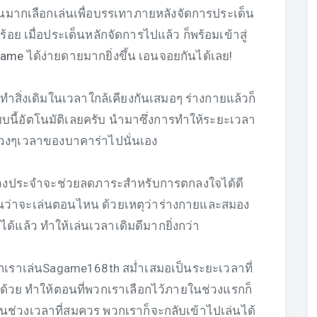
มากเลือกเล่นเพื่อบรรเทาภายหลังจัดการประเด็น
้อย เมื่อประเด็นหลักจัดการไปแล้ว ก็พร้อมเข้าสู่
game
ได้ง่ายดายมากยิ่งขึ้น เอนจอยกันได้เลย!
ราทำสิ่งเดิมในเวลาใกล้เคียงกันเสมอๆ ร่างกายแล้วก็
แบบนี้อัตโนมัติเลยครับ นำมาซึ่งการทำให้ระยะเวลา
ช่วงๆเวลาของบาคาร่าไปนั่นเอง
ช่วงประจำจะช่วยลดภาระสำหรับการตกลงใจได้ดี
นว่าจะเล่นตอนไหน ด้วยเหตุว่าร่างกายและสมอง
กได้แล้ว ทำให้เล่นเวลาเดิมดีมากยิ่งกว่า
ยงพวกเราเล่นSagame168th สม่ำเสมอเป็นระยะเวลาที่
ด้วย ทำให้ตอนที่พวกเราเลือกไว้ภายในช่วงแรกก็
ะในช่วงเวลาที่สมควร พวกเราก็จะกลับเข้าไปเล่นได้