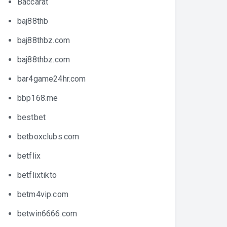
Baccarat
baj88thb
baj88thbz.com
baj88thbz.com
bar4game24hr.com
bbp168.me
bestbet
betboxclubs.com
betflix
betflixtikto
betm4vip.com
betwin6666.com