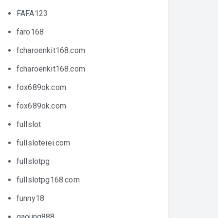
FAFA123
faro168
fcharoenkit168.com
fcharoenkit168.com
fox689ok.com
fox689ok.com
fullslot
fullsloteiei.com
fullslotpg
fullslotpg168.com
funny18
gaojing888