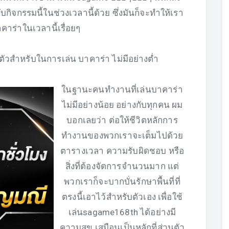
บกิจกรรมนี้ในช่วงเวลานี้ด้วย ซึ่งมันก็จะทำให้เรา
คาร่าในเวลานี้เรื่อยๆ
ตัวสำหรับในการเล่น บาคาร่า ไม่มีอย่างต่ำ
ในฐานะคนทำงานที่เล่นบาคาร่า
ไม่มีอย่างน้อย อย่างกับทุกคน ผม
บอกเลยว่า ต่อให้ชีวิตหลักการ
ทำงานของพวกเราจะเต็มไปด้วย
ตารางเวลา ความรับผิดชอบ หรือ
สิ่งที่ต้องจัดการจำนวนมาก แต่
พวกเราก็จะบากบั่นรักษาพื้นที่ที่
ตรงนี้เอาไว้สำหรับตัวเอง เพื่อใช้
เล่นsagame168th ได้อย่างมี
ความสุข เสมือนเป็นหลักที่ส่วนตัว