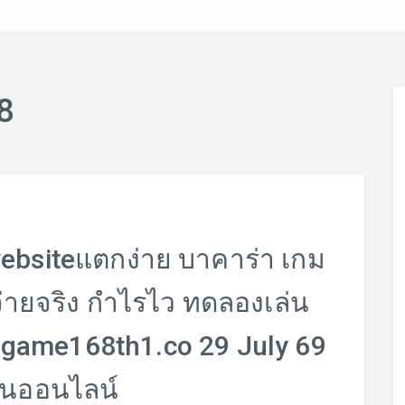
8
ebsiteแตกง่าย บาคาร่า เกม
ย จ่ายจริง กำไรไว ทดลองเล่น
sagame168th1.co 29 July 69
โนออนไลน์