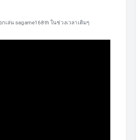
กเล่น sagame168th ในช่วงเวลาเดิมๆ