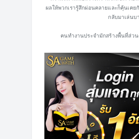
ผลให้พวกเรารู้สึกผ่อนคลายและก็คุ้นเคยกั
กลับมาเล่นบา
คนทำงานประจำมักสร้างพื้นที่ส่วน