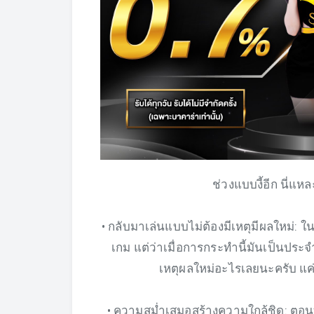
ช่วงแบบงี้อีก นี่
• กลับมาเล่นแบบไม่ต้องมีเหตุมีผลใหม่: 
เกม แต่ว่าเมื่อการกระทำนี้มันเป็นประ
เหตุผลใหม่อะไรเลยนะครับ แค่
• ความสม่ำเสมอสร้างความใกล้ชิด: ตอนท