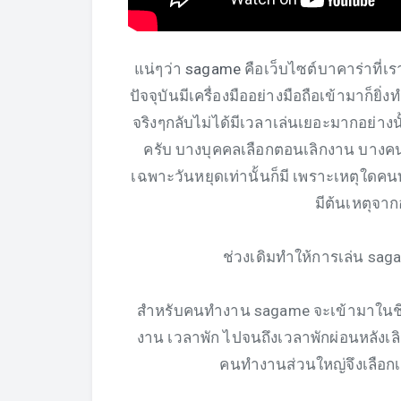
แน่ๆว่า
sagame
คือเว็บไซต์บาคาร่าที่เ
ปัจจุบันมีเครื่องมืออย่างมือถือเข้ามาก็ย
จริงๆกลับไม่ได้มีเวลาเล่นเยอะมากอย่างน
ครับ บางบุคคลเลือกตอนเลิกงาน บางค
เฉพาะวันหยุดเท่านั้นก็มี เพราะเหตุใด
มีต้นเหตุจาก
ช่วงเดิมทำให้การเล่น sag
สำหรับคนทำงาน sagame จะเข้ามาในชีวิ
งาน เวลาพัก ไปจนถึงเวลาพักผ่อนหลังเลิ
คนทำงานส่วนใหญ่จึงเลือกเ