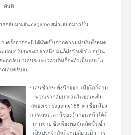
ทันที
้การกลับมาเล่น sagame สม่ำเสมอมากขึ้น
งครั้งอาจจะมิได้เกิดขึ้นจากความมุ่งมั่นทั้งหมด
ิมบ่อยๆในระยะเวลาหนึ่ง มันก็ฝังตัวเข้าไปอยู่ใน
ายพอกลับมาเล่นระยะเวลาเดิมก็จะทำเป็นแบบไม่
ากเลยครับผม
• เล่นซ้ำกระทั่งนึกออก: เมื่อใดก็ตาม
พวกเรากลับมาเล่นในขณะเดิม
สมองเรา sagame168 จะเชื่อมโยง
การเล่นเวลานี้ของวันก่อนหน้าได้ดี
มากมาย ซึ่งเพียงพอมันเกิดขึ้นซ้ำ
เป็นประจำมันก็จะเปลี่ยนเป็นการ