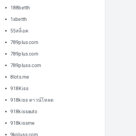
188betth
1xbetth
55สล็อต
789plus.com
789plus.com
789pluss.com
8lots.me
918Kiss
918kiss ดาวน์โหลด
918kissauto
918kissme
9kpluss.com