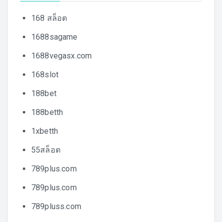
168 สล็อต
1688sagame
1688vegasx.com
168slot
188bet
188betth
1xbetth
55สล็อต
789plus.com
789plus.com
789pluss.com