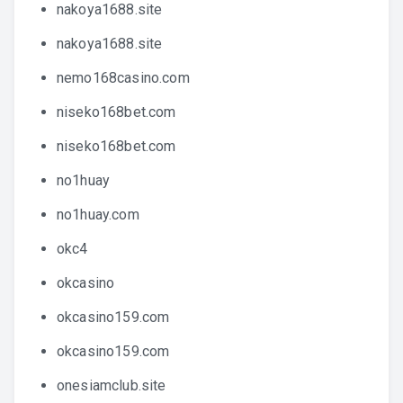
nakoya1688.site
nakoya1688.site
nemo168casino.com
niseko168bet.com
niseko168bet.com
no1huay
no1huay.com
okc4
okcasino
okcasino159.com
okcasino159.com
onesiamclub.site