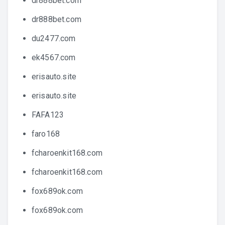
dr888bet.com
dr888bet.com
du2477.com
ek4567.com
erisauto.site
erisauto.site
FAFA123
faro168
fcharoenkit168.com
fcharoenkit168.com
fox689ok.com
fox689ok.com