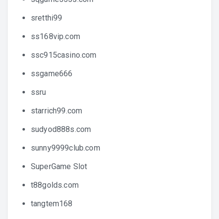
sretthi99
ss168vip.com
ssc915casino.com
ssgame666
ssru
starrich99.com
sudyod888s.com
sunny9999club.com
SuperGame Slot
t88golds.com
tangtem168