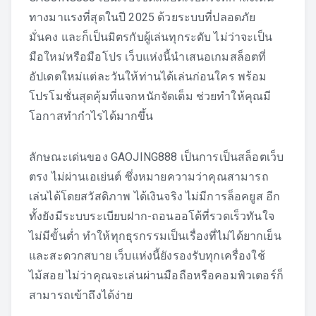
ทางมาแรงที่สุดในปี 2025 ด้วยระบบที่ปลอดภัย
มั่นคง และก็เป็นมิตรกับผู้เล่นทุกระดับ ไม่ว่าจะเป็น
มือใหม่หรือมือโปร เว็บแห่งนี้นำเสนอเกมสล็อตที่
อัปเดตใหม่แต่ละวันให้ท่านได้เล่นก่อนใคร พร้อม
โปรโมชั่นสุดคุ้มที่แจกหนักจัดเต็ม ช่วยทำให้คุณมี
โอกาสทำกำไรได้มากขึ้น
ลักษณะเด่นของ GAOJING888 เป็นการเป็นสล็อตเว็บ
ตรง ไม่ผ่านเอเย่นต์ ซึ่งหมายความว่าคุณสามารถ
เล่นได้โดยสวัสดิภาพ ได้เงินจริง ไม่มีการล็อคยูส อีก
ทั้งยังมีระบบระเบียบฝาก-ถอนออโต้ที่รวดเร็วทันใจ
ไม่มีขั้นต่ำ ทำให้ทุกธุรกรรมเป็นเรื่องที่ไม่ได้ยากเย็น
และสะดวกสบาย เว็บแห่งนี้ยังรองรับทุกเครื่องใช้
ไม้สอย ไม่ว่าคุณจะเล่นผ่านมือถือหรือคอมพิวเตอร์ก็
สามารถเข้าถึงได้ง่าย