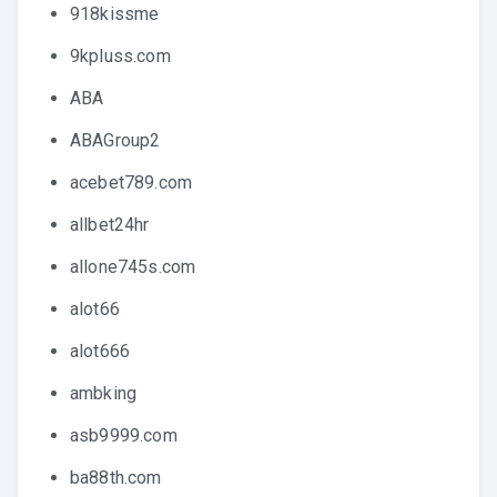
918kissme
9kpluss.com
ABA
ABAGroup2
acebet789.com
allbet24hr
allone745s.com
alot66
alot666
ambking
asb9999.com
ba88th.com