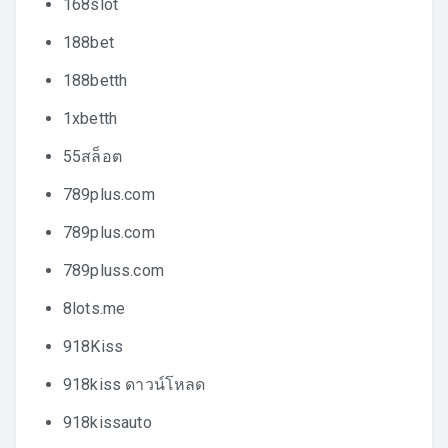
168slot
188bet
188betth
1xbetth
55สล็อต
789plus.com
789plus.com
789pluss.com
8lots.me
918Kiss
918kiss ดาวน์โหลด
918kissauto