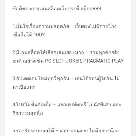
ข้อดีของการเล่นสล็อตเว็บตรงที่ สล็อต888
1.มั่นใจเรื่องความปลอดภัย – เว็บตรงไม่มีการโกง
เชื่อถือได้ 100%
2.มีเกมสล็อตให้เลือกเล่นเยอะมาก – รวมทุกค่ายดัง
ยกตัวอย่างเช่น PG SLOT, JOKER, PRAGMATIC PLAY
3.อัปเดตเกมใหม่ทุกวี่ทุกวัน – เล่นได้ก่อนผู้ใดกัน ไม่
น่าเบื่อแน่ๆ
4.โปรโมชั่นจัดเต็ม – แจกเครดิตฟรี โบนัสพิเศษ และ
กิจกรรมสุดคุ้ม
5.รองรับระบบออโต้ – ฝาก-ถอนง่าย ไม่มีอย่างน้อย