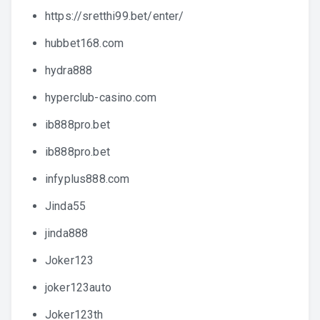
https://sretthi99.bet/enter/
hubbet168.com
hydra888
hyperclub-casino.com
ib888pro.bet
ib888pro.bet
infyplus888.com
Jinda55
jinda888
Joker123
joker123auto
Joker123th