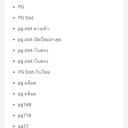
PG
PG Slot
pg slot ทางเข้า
pg slot เปิดใหม่ล่าสุด
pg slot เว็บตรง
pg slot เว็บตรง
PG Slot เว็บใหม่
pg สล็อต
pg สล็อต
pg168
pg718
pg77