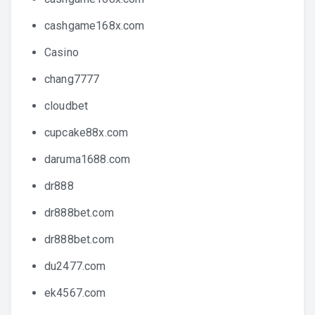
cashgame168x.com
Casino
chang7777
cloudbet
cupcake88x.com
daruma1688.com
dr888
dr888bet.com
dr888bet.com
du2477.com
ek4567.com