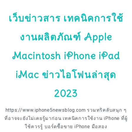
เว็บข่าวสาร เทคนิคการใช้
งานผลิตภัณฑ์ Apple
Macintosh iPhone iPad
iMac ข่าวไอโฟนล่าสุด
2023
https://www.iphone5newsblog.com รวมทริคลับสนุก ๆ
ที่อาจจะยังไม่เคยรู้มาก่อน เทคนิคการใช้งาน iPhone ที่ผู้
ใช้ควรรู้ บอร์ดซื้อขาย iPhone มือสอง