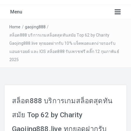
Menu
Blog
Home
/
gaojing888
/
สล็อต888 บริการเกมสล็อตสุดทันสมัย Top 62 by Charity
Gaojing888.live ทุกยอดฝากรับ 10% แจ็คพอตแตกง่ายรองรับ
Contact
แอนดรอยด์ และ IOS สล็อต888 รับเพรชฟรี คลิ๊ก 12 กุมภาพันธ์
2025
Lets get your new site up and running in no time!
Pin Posts
สล็อต888 บริการเกมสล็อตสุดทัน
สมัย Top 62 by Charity
Gaojing888.live ทุกยอดฝากรับ