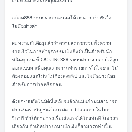
เกมที่เหมาะสมกับคุณแน่นอน
สล็อต888 ระบบฝาก-ถอนออโต้ สะดวก เร็วทันใจ
ไม่มีอย่างต่ำ
ผมทราบกันดีอยู่แล้วว่าความสะดวกรวมทั้งความ
รวดเร็วในการทำธุรกรรมเป็นสิ่งจำเป็นสำหรับนัก
พนันทุกคน ที่ GAOJING888 ระบบฝาก-ถอนออโต้ถูก
ออกแบบมาเพื่อคุณสามารถทำรายการได้ไม่ยาก ไม่
ต้องคอยแอดไม่น ไม่ต้องส่งสลิป และไม่มีอย่างน้อย
สำหรับการฝากหรือถอน
ด้วยระบบอัตโนมัติที่เสถียรแล้วก็แม่นยำ ผมสามารถ
ฝากเงินเข้าบัญชีแล้วเครดิตจะอัปเดตภายในไม่กี่
วินาที ทำให้สามารถเริ่มเล่นเกมได้โดยทันที ในเวลา
เดียวกัน ถ้าเกิดปรารถนาเบิกเงินก็สามารถทำเป็น