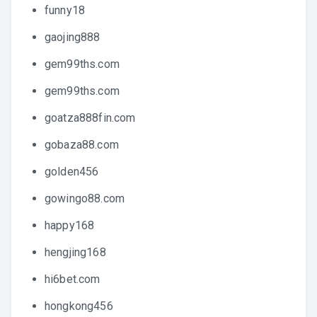
funny18
gaojing888
gem99ths.com
gem99ths.com
goatza888fin.com
gobaza88.com
golden456
gowingo88.com
happy168
hengjing168
hi6bet.com
hongkong456