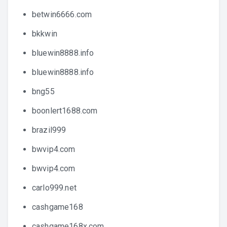
betwin6666.com
bkkwin
bluewin8888.info
bluewin8888.info
bng55
boonlert1688.com
brazil999
bwvip4.com
bwvip4.com
carlo999.net
cashgame168
cashgame168x.com