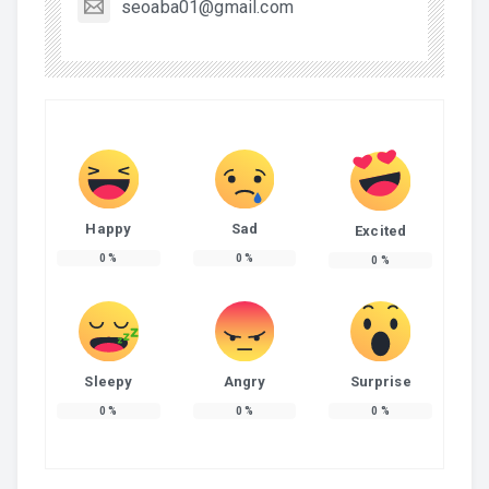
seoaba01@gmail.com
Happy
Sad
Excited
0
%
0
%
0
%
Sleepy
Angry
Surprise
0
%
0
%
0
%