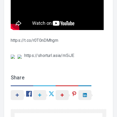
https://t.co/r0T0nDMhgm
https://shorturl.asia/m5iJE
Share