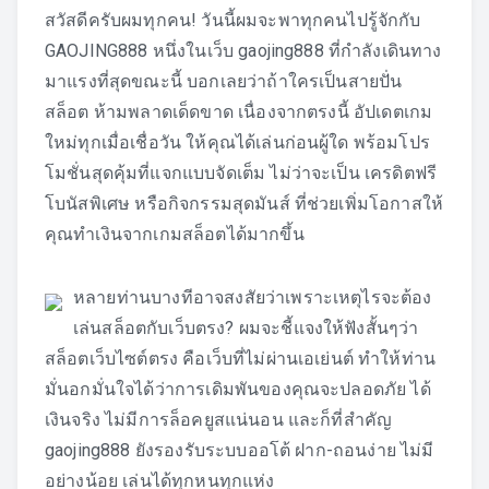
สวัสดีครับผมทุกคน! วันนี้ผมจะพาทุกคนไปรู้จักกับ
GAOJING888 หนึ่งในเว็บ gaojing888 ที่กำลังเดินทาง
มาแรงที่สุดขณะนี้ บอกเลยว่าถ้าใครเป็นสายปั่น
สล็อต ห้ามพลาดเด็ดขาด เนื่องจากตรงนี้ อัปเดตเกม
ใหม่ทุกเมื่อเชื่อวัน ให้คุณได้เล่นก่อนผู้ใด พร้อมโปร
โมชั่นสุดคุ้มที่แจกแบบจัดเต็ม ไม่ว่าจะเป็น เครดิตฟรี
โบนัสพิเศษ หรือกิจกรรมสุดมันส์ ที่ช่วยเพิ่มโอกาสให้
คุณทำเงินจากเกมสล็อตได้มากขึ้น
หลายท่านบางทีอาจสงสัยว่าเพราะเหตุไรจะต้อง
เล่นสล็อตกับเว็บตรง? ผมจะชี้แจงให้ฟังสั้นๆว่า
สล็อตเว็บไซต์ตรง คือเว็บที่ไม่ผ่านเอเย่นต์ ทำให้ท่าน
มั่นอกมั่นใจได้ว่าการเดิมพันของคุณจะปลอดภัย ได้
เงินจริง ไม่มีการล็อคยูสแน่นอน และก็ที่สำคัญ
gaojing888 ยังรองรับระบบออโต้ ฝาก-ถอนง่าย ไม่มี
อย่างน้อย เล่นได้ทุกหนทุกแห่ง