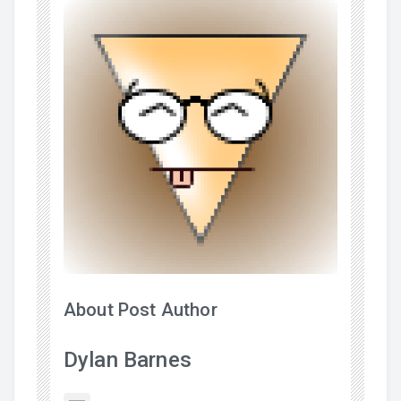
About Post Author
Dylan Barnes