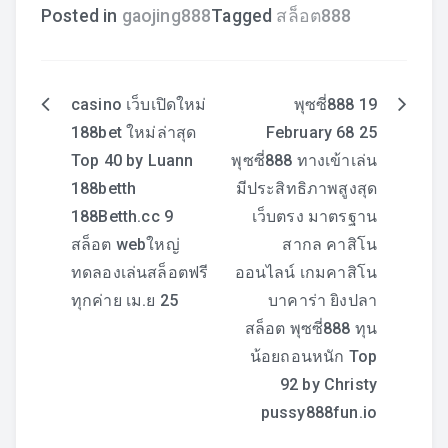
Posted in
gaojing888
Tagged
สล็อต888
casino เว็บเปิดใหม่
พุซซี่888 19
แนะแนว
188bet ใหม่ล่าสุด
February 68 25
เรื่อง
Top 40 by Luann
พุซซี่888 ทางเข้าเล่น
188betth
มีประสิทธิภาพสูงสุด
188Betth.cc 9
เว็บตรง มาตรฐาน
สล็อต webใหญ่
สากล คาสิโน
ทดลองเล่นสล็อตฟรี
ออนไลน์ เกมคาสิโน
ทุกค่าย เม.ย 25
บาคาร่า ยิงปลา
สล็อต พุซซี่888 ทุน
น้อยถอนหนัก Top
92 by Christy
pussy888fun.io