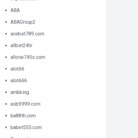
ABA
ABAGroup2
acebet789.com
allbet24hr
allone745s.com
alot66
alot666
ambking
asb9999.com
ba88th.com
babet555.com