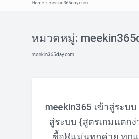
Home
/
meekin365day.com
หมวดหมู่:
meekin365
meekin365day.com
meekin365 เข้าสู่ระบบ
สู่ระบบ {สูตรเกมแตกง่
ซื้อ}{แม่นทุกค่าย ทุ