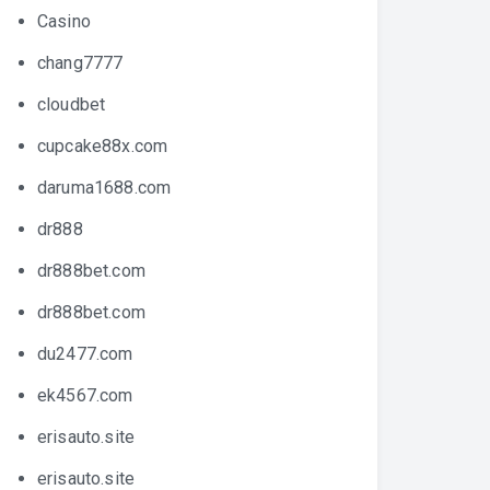
Casino
chang7777
cloudbet
cupcake88x.com
daruma1688.com
dr888
dr888bet.com
dr888bet.com
du2477.com
ek4567.com
erisauto.site
erisauto.site