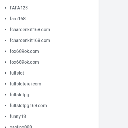
FAFA123
faro168
fcharoenkit168.com
fcharoenkit168.com
fox689ok.com
fox689ok.com
fullslot
fullsloteiei.com
fullslotpg
fullslotpg168.com
funny18
gaojing888