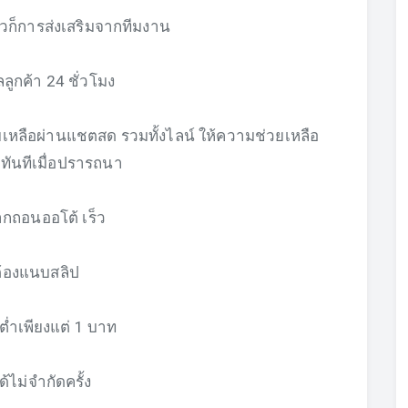
ก็การส่งเสริมจากทีมงาน
ลูกค้า 24 ชั่วโมง
ยเหลือผ่านแชตสด รวมทั้งไลน์ ให้ความช่วยเหลือ
ยทันทีเมื่อปรารถนา
กถอนออโต้ เร็ว
ต้องแนบสลิป
ต่ำเพียงแต่ 1 บาท
้ไม่จำกัดครั้ง