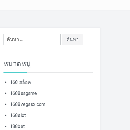
ค้นหา
สำหรับ:
หมวดหมู่
168 สล็อต
1688sagame
1688vegasx.com
168slot
188bet