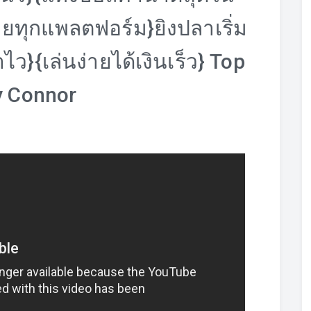
ายทุกแพลตฟอร์ม}ยิงปลาเริ่ม
ไว}{เล่นง่ายได้เงินเร็ว} Top
y Connor