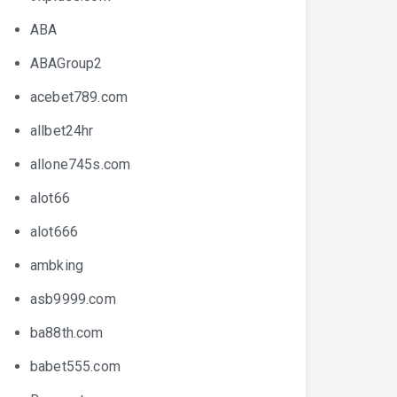
ABA
ABAGroup2
acebet789.com
allbet24hr
allone745s.com
alot66
alot666
ambking
asb9999.com
ba88th.com
babet555.com