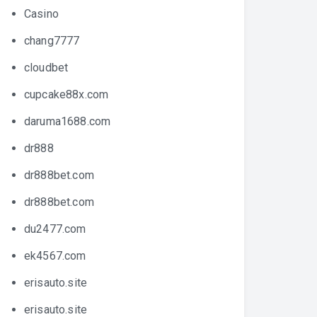
Casino
chang7777
cloudbet
cupcake88x.com
daruma1688.com
dr888
dr888bet.com
dr888bet.com
du2477.com
ek4567.com
erisauto.site
erisauto.site