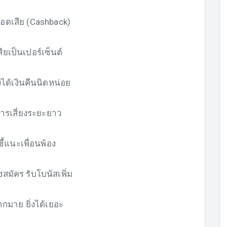
ยอดเสีย (Cashback)
ียเป็นเปอร์เซ็นต์
ังได้เงินคืนนิดหน่อย
ารเสี่ยงระยะยาว
ี้แนะเพื่อนพ้อง
ูงสมัคร รับโบนัสเพิ่ม
ากมาย ยิ่งได้เยอะ