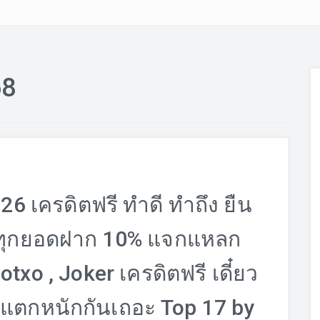
68
6 เครดิตฟรี ทำดี ทำถึง ยืน
ี ทุกยอดฝาก 10% แจกแหลก
txo , Joker เครดิตฟรี เดี๋ยว
อยแตกหนักกันเถอะ Top 17 by