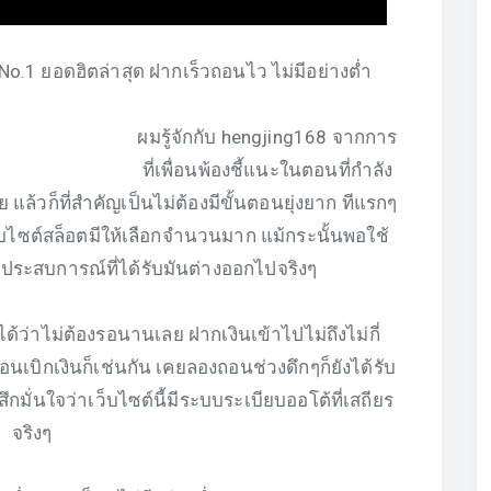
o.1 ยอดฮิตล่าสุด ฝากเร็วถอนไว ไม่มีอย่างต่ำ
ผมรู้จักกับ hengjing168 จากการ
ที่เพื่อนพ้องชี้แนะในตอนที่กำลัง
าย แล้วก็ที่สำคัญเป็นไม่ต้องมีขั้นตอนยุ่งยาก ทีแรกๆ
เว็บไซต์สล็อตมีให้เลือกจำนวนมาก แม้กระนั้นพอใช้
ประสบการณ์ที่ได้รับมันต่างออกไปจริงๆ
ได้ว่าไม่ต้องรอนานเลย ฝากเงินเข้าไปไม่ถึงไม่กี่
อนเบิกเงินก็เช่นกัน เคยลองถอนช่วงดึกๆก็ยังได้รับ
ู้สึกมั่นใจว่าเว็บไซต์นี้มีระบบระเบียบออโต้ที่เสถียร
จริงๆ