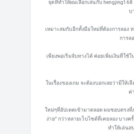
จุดที่ทำให้ผมเลือกเล่นกับ hengjing168
บา
เหมาะสมกับอีกทั้งมือใหม่ที่ต้องการลอง ห
การลอ
เพียงพอเริ่มจับทางได้ ค่อยเพิ่มเงินที่
ในเรื่องของเกม จะต้องบอกเลยว่ามีให้
ค่
ใหม่ๆที่อัปเดตเข้ามาตลอด ผมชอบตรงที่ภา
ง่าย” กว่าหลายเว็บไซต์ที่เคยลอง บางครั้
ทำให้เล่นสน