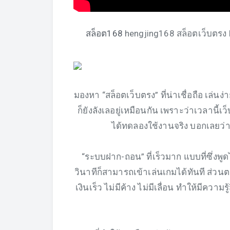
สล็อต168
hengjing168 สล็อตเว็บตรง N
มองหา “สล็อตเว็บตรง” ที่น่าเชื่อถือ เล่นง่
ก็ยังลังเลอยู่เหมือนกัน เพราะว่าเวลานี้
ได้ทดลองใช้งานจริง บอกเลยว่า
“ระบบฝาก-ถอน” ที่เร็วมาก แบบที่ซึ่งพูด
วินาทีก็สามารถเข้าเล่นเกมได้ทันที ส่วนต
เงินเร็ว ไม่มีค้าง ไม่มีเลื่อน ทำให้มีความร