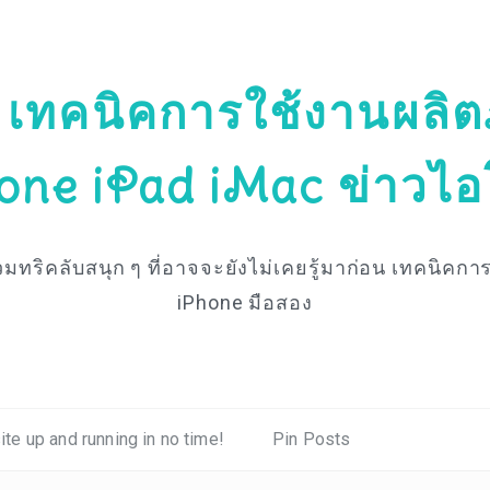
ร เทคนิคการใช้งานผลิต
one iPad iMac ข่าวไอ
คลับสนุก ๆ ที่อาจจะยังไม่เคยรู้มาก่อน เทคนิคการใช้
iPhone มือสอง
ite up and running in no time!
Pin Posts