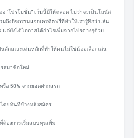
ง “โปรโมชั่น” เว็บนี้มีให้ตลอด ไม่ว่าจะเป็นโบนัส
ถึงกิจกรรมแจกเครดิตฟรีที่ทำให้เรารู้สึกว่าเล่น
ดียว แต่ยังได้โอกาสได้กำไรเพิ่มจากโปรต่างๆด้วย
็นลักษณะเด่นหลักที่ทำให้คนไม่ใช่น้อยเลือกเล่น
ปรสมาชิกใหม่
% หรือ 50% จากยอดฝากแรก
้โดยทันทีข้างหลังสมัคร
ี่ต้องการเริ่มแบบทุนเพิ่ม