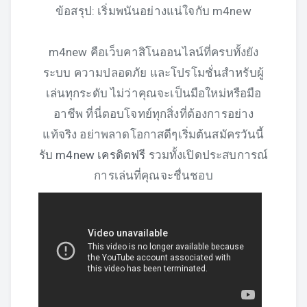
ข้อสรุป: เริ่มพนันอย่างแน่ใจกับ m4new
m4new คือเว็บคาสิโนออนไลน์ที่ครบทั้งยัง
ระบบ ความปลอดภัย และโปรโมชั่นสำหรับผู้
เล่นทุกระดับ ไม่ว่าคุณจะเป็นมือใหม่หรือมือ
อาชีพ ที่นี่ตอบโจทย์ทุกสิ่งที่ต้องการอย่าง
แท้จริง อย่าพลาดโอกาสดีๆเริ่มต้นสมัครวันนี้
รับ
m4new เครดิตฟรี
รวมทั้งเปิดประสบการณ์
การเล่นที่คุณจะชื่นชอบ