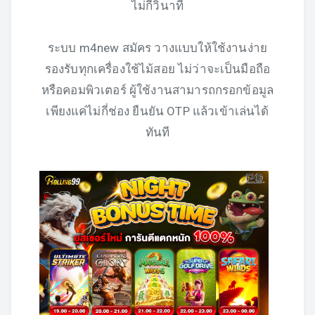
ไม่กี่วินาที
ระบบ m4new สมัคร วางแบบให้ใช้งานง่าย
รองรับทุกเครื่องใช้ไม้สอย ไม่ว่าจะเป็นมือถือ
หรือคอมพิวเตอร์ ผู้ใช้งานสามารถกรอกข้อมูล
เพียงแค่ไม่กี่ช่อง ยืนยัน OTP แล้วเข้าเล่นได้
ทันที