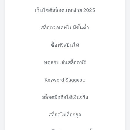
เว็บไซต์สล็อตแตกง่าย 2025
สล็อตวอเลทไม่มีขั้นต่ำ
ซื้อฟรีสปินได้
ทดสอบเล่นสล็อตฟรี
Keyword Suggest:
สล็อตมือถือได้เงินจริง
สล็อตไม่ล็อกยูส