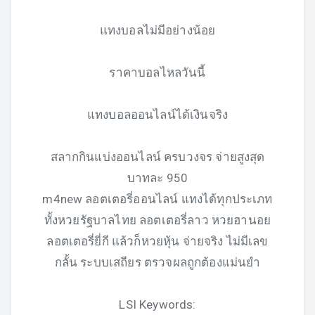
แทงบอลไม่มีอย่างน้อย
ราคาบอลไหลวันนี้
แทงบอลออนไลน์ได้เงินจริง
สลากกินแบ่งออนไลน์ ครบวงจร จ่ายสูงสุด
บาทละ 950
m4new ลอตเตอรี่ออนไลน์ แทงได้ทุกประเภท
ทั้งหวยรัฐบาลไทย ลอตเตอรี่ลาว หวยฮานอย
ลอตเตอรี่ยี่กี แล้วก็หวยหุ้น จ่ายจริง ไม่มีเลข
กลั้น ระบบเสถียร ตรวจผลถูกต้องแม่นยำ
LSI Keywords: