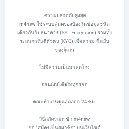
️ ความปลอดภัยสูงสุด
m4new ใช้ระบบคุ้มครองป้องกันข้อมูลชนิด
เดียวกันกับธนาคาร (SSL Encryption) รวมทั้ง
ระบบการันตีตัวตน (KYC) เพื่อความเชื่อมั่น
ของผู้เล่น
ไม่มีความเป็นมาคดโกง
ถอนเงินได้จริงทุกยอด
คณะทำงานดูแลตลอด 24 ชม.
วิธีสมัครสมาชิก m4new
กด “สมัครเป็นสมาชิก” บนเว็บไซต์