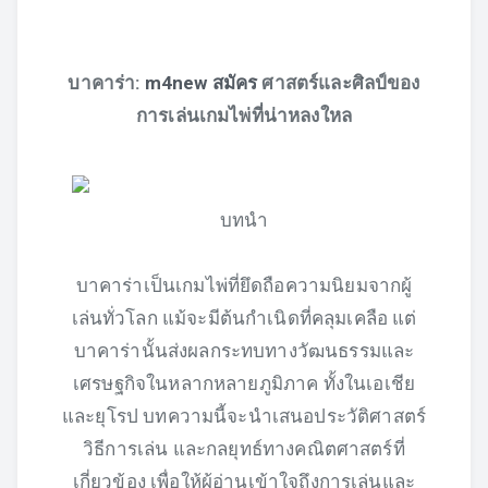
บาคาร่า:
m4new สมัคร
ศาสตร์และศิลป์ของ
การเล่นเกมไพ่ที่น่าหลงใหล
บทนำ
บาคาร่าเป็นเกมไพ่ที่ยึดถือความนิยมจากผู้
เล่นทั่วโลก แม้จะมีต้นกำเนิดที่คลุมเคลือ แต่
บาคาร่านั้นส่งผลกระทบทางวัฒนธรรมและ
เศรษฐกิจในหลากหลายภูมิภาค ทั้งในเอเชีย
และยุโรป บทความนี้จะนำเสนอประวัติศาสตร์
วิธีการเล่น และกลยุทธ์ทางคณิตศาสตร์ที่
เกี่ยวข้อง เพื่อให้ผู้อ่านเข้าใจถึงการเล่นและ