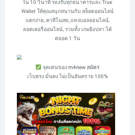
ใน 10 วินาที รองรับทุกธนาคารและ True
Wallet ให้คุณสนุกสนานกับ สล็อตออนไลน์
แตกง่าย, คาสิโนสด, แทงบอลออนไลน์,
ลอตเตอรี่ออนไลน์, รวมทั้ง เกมยิงปลา ได้
ตลอด 1 วัน
จุดเด่นของ
m4new สมัคร
เว็บตรง มั่นคง ไม่เป็นอันตราย 100%