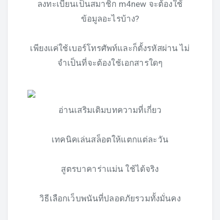
ลงทะเบียนเป็นสมาชิก m4new จะต้องใช้
ข้อมูลอะไรบ้าง?
เพียงแค่ใช้เบอร์โทรศัพท์และก็ตั้งรหัสผ่าน ไม่
จำเป็นที่จะต้องใช้เอกสารใดๆ
อ่านเสริมเติมบทความที่เกี่ยว
เทคนิคเล่นสล็อตให้แตกแต่ละวัน
สูตรบาคาร่าแม่น ใช้ได้จริง
วิธีเลือกเว็บพนันที่ปลอดภัยรวมทั้งมั่นคง