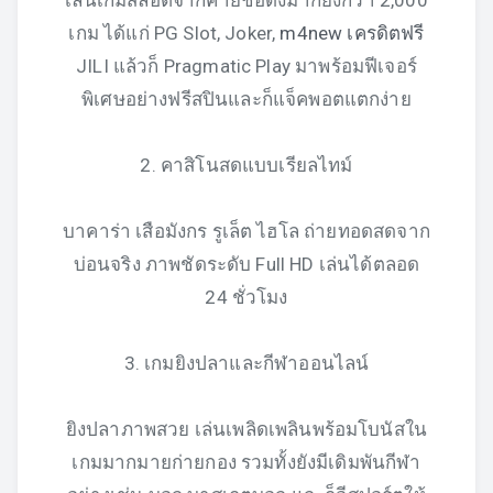
เล่นเกมสล็อตจากค่ายชื่อดังมากยิ่งกว่า 2,000
เกม ได้แก่ PG Slot, Joker,
m4new เครดิตฟรี
JILI แล้วก็ Pragmatic Play มาพร้อมฟีเจอร์
พิเศษอย่างฟรีสปินและก็แจ็คพอตแตกง่าย
2. คาสิโนสดแบบเรียลไทม์
บาคาร่า เสือมังกร รูเล็ต ไฮโล ถ่ายทอดสดจาก
บ่อนจริง ภาพชัดระดับ Full HD เล่นได้ตลอด
24 ชั่วโมง
3. เกมยิงปลาและกีฬาออนไลน์
ยิงปลาภาพสวย เล่นเพลิดเพลินพร้อมโบนัสใน
เกมมากมายก่ายกอง รวมทั้งยังมีเดิมพันกีฬา