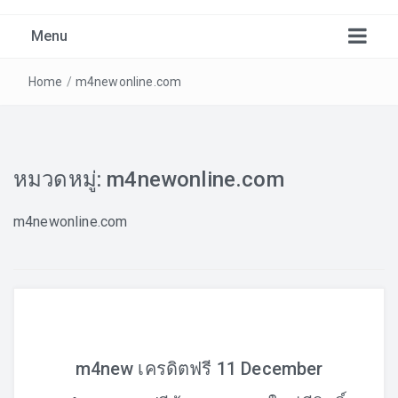
Menu
Blog
Home
/
m4newonline.com
Contact
หมวดหมู่:
m4newonline.com
Lets get your new site up and running in no time!
m4newonline.com
Pin Posts
m4new เครดิตฟรี 11 December