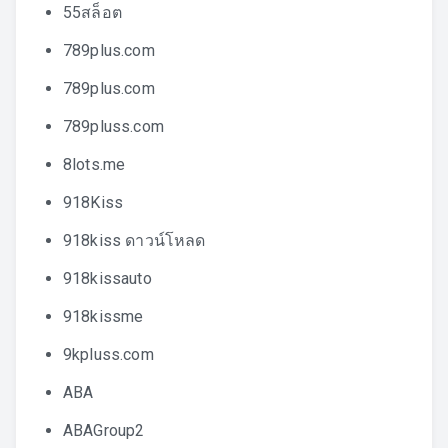
55สล็อต
789plus.com
789plus.com
789pluss.com
8lots.me
918Kiss
918kiss ดาวน์โหลด
918kissauto
918kissme
9kpluss.com
ABA
ABAGroup2