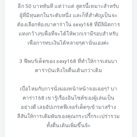
อีก 50 บาททันที แต่ว่าแต่ สูตรนี้เหมาะสำหรับ
ผู้ที่มีทุนดกในระดับหนึ่ง และก็ที่สำคัญเป็นจะ
ต้องเลือกห้องบาคาร่าใน sexy168 ที่มีลิมิตการ
แทงกว้างๆเพื่อที่จะได้ให้พวกเรามีรอบสำหรับ
เพื่อการทบเงินได้หลายๆตานั่นเองค่ะ
3 ฟีพบร์เด็ดของ sexy168 ที่ทำให้การเล่นบา
คาร่าบันเทิงใจตื่นเต้นกว่าเดิม
เบื่อไหมกับการนั่งมองหน้าหน้าจอเฉยๆ? บา
คาร่า168 เขารู้เรื่องอินไซต์ของผู้เล่นเป็น
อย่างดี เลยอัปเกรดฟีเจอร์เด็ดๆเข้ามาสร้าง
สีสันให้การเดิมพันของคุณกระปรี้กระเปร่ารวม
ทั้งตื่นเต้นเพิ่มขึ้นจ้ะ