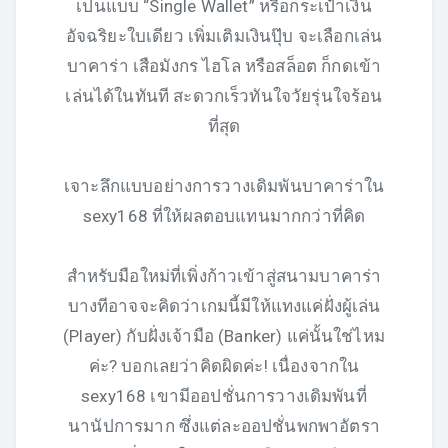
เป็นแบบ “Single Wallet” หรือกระเป๋าเงิน
อัจฉริยะใบเดียว เพิ่มเติมเงินปุ๊บ จะเลือกเล่น
บาคาร่า เสือมังกร ไฮโล หรือสล็อต ก็กดเข้า
เล่นได้ในทันที สะดวกเร็วทันใจวัยรุ่นใจร้อน
ที่สุด
เจาะลึกแบบอย่างการวางเดิมพันบาคาร่าใน
sexy168 ที่ให้ผลตอบแทนมากกว่าที่คิด
สำหรับมือใหม่ที่เพิ่งก้าวเข้าสู่สนามบาคาร่า
บางทีอาจจะคิดว่าเกมนี้มีให้แทงแค่ฝั่งผู้เล่น
(Player) กับฝั่งเจ้ามือ (Banker) แค่นั้นใช่ไหม
ค่ะ? บอกเลยว่าคิดผิดค่ะ! เนื่องจากใน
sexy168 เขามีออปชั่นการวางเดิมพันที่
นานัปการมาก ซึ่งแต่ละออปชั่นพกพาอัตรา