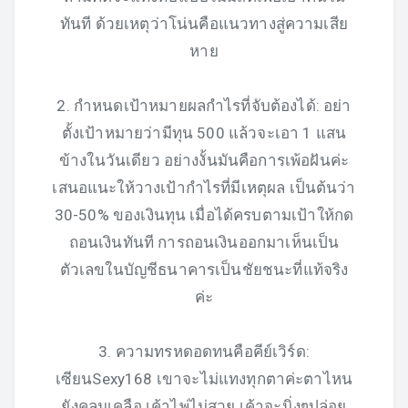
ทันที ด้วยเหตุว่าโน่นคือแนวทางสู่ความเสีย
หาย
2. กำหนดเป้าหมายผลกำไรที่จับต้องได้: อย่า
ตั้งเป้าหมายว่ามีทุน 500 แล้วจะเอา 1 แสน
ข้างในวันเดียว อย่างงั้นมันคือการเพ้อฝันค่ะ
เสนอแนะให้วางเป้ากำไรที่มีเหตุผล เป็นต้นว่า
30-50% ของเงินทุน เมื่อได้ครบตามเป้าให้กด
ถอนเงินทันที การถอนเงินออกมาเห็นเป็น
ตัวเลขในบัญชีธนาคารเป็นชัยชนะที่แท้จริง
ค่ะ
3. ความทรหดอดทนคือคีย์เวิร์ด:
เซียนSexy168 เขาจะไม่แทงทุกตาค่ะตาไหน
ยังคลุมเคลือ เค้าไพ่ไม่สวย เค้าจะนิ่งๆปล่อย