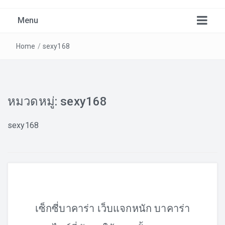
Menu
Blog
Home
/
sexy168
Contact
หมวดหมู่:
sexy168
Lets get your new site up and running in no time!
sexy168
Pin Posts
เซ็กซี่บาคาร่า เว็บแจกหนัก บาคาร่า