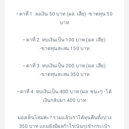
• ตาที่ 1: ลงเงิน 50 บาท (ผล: เสีย) -ขาดทุน 50
บาท
• ตาที่ 2: ทบเงินเป็น 100 บาท (ผล: เสีย)
-ขาดทุนสะสม 150 บาท
• ตาที่ 3: ทบเงินเป็น 200 บาท (ผล: เสีย)
-ขาดทุนสะสม 350 บาท
• ตาที่ 4: ทบเงินเป็น 400 บาท (ผล: ชนะ!) -ได้
เงินกลับมา 400 บาท
มองเห็นไหมค่ะ? รวมแล้วเราได้ทุนคืนทั้งปวง
350 บาท แถมยังมีผลกำไรเน้นๆเข้ากระเป๋า