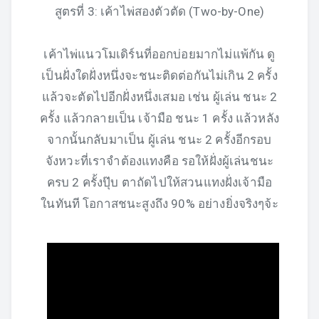
สูตรที่ 3: เค้าไพ่สองตัวตัด (Two-by-One)
เค้าไพ่แนวโมเดิร์นที่ออกบ่อยมากไม่แพ้กัน ดู
เป็นฝั่งใดฝั่งหนึ่งจะชนะติดต่อกันไม่เกิน 2 ครั้ง
แล้วจะตัดไปอีกฝั่งหนึ่งเสมอ เช่น ผู้เล่น ชนะ 2
ครั้ง แล้วกลายเป็น เจ้ามือ ชนะ 1 ครั้ง แล้วหลัง
จากนั้นกลับมาเป็น ผู้เล่น ชนะ 2 ครั้งอีกรอบ
จังหวะที่เราจำต้องแทงคือ รอให้ฝั่งผู้เล่นชนะ
ครบ 2 ครั้งปุ๊บ ตาถัดไปให้สวนแทงฝั่งเจ้ามือ
ในทันที โอกาสชนะสูงถึง 90% อย่างยิ่งจริงๆจ้ะ