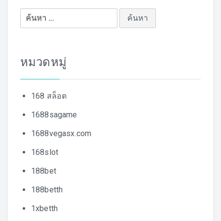
ค้นหา
สำหรับ:
หมวดหมู่
168 สล็อต
1688sagame
1688vegasx.com
168slot
188bet
188betth
1xbetth