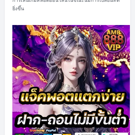
การเล่นเกมสล็อตออนไลน์ในขณะนี้มีการเปลี่ยนที่ดี
ยิ่งขึ้น