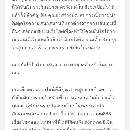
ก็ได้รับเงินรางวัลอย่างแท้จริงแค่นั้น ถึงจะเชื่อมั่นได้
แล้วก็ที่สำคัญ คือ คุณยังสร้างประสบการณ์ความน่า
ดึงดูดใจความสนุกสนานที่แตกต่างจากการเล่นเกมที่
อื่นๆ สล็อต888เป็นเว็บไซต์ที่จะทำให้คุณมั่นใจได้ว่า
เล่นเกมที่เว็บแห่งนี้แล้วได้เงินจริงคุ้ม รวมทั้งปรับปรุง
ไปสู่ความสำเร็จความร่ำรวยยั่งยืนได้เงินจริง
แถมยังได้รับโอกาสแห่งการบรรลุผลสำหรับในการ
เล่น
เกมเสี่ยงดวงออนไลน์ที่มีคุณภาพสูง มาสร้างความ
ยั่งยืนมั่นคงรวยสำหรับเพื่อการเล่นเกมกันดีกว่าแล้ว
คุณจะได้รับเงินรางวัลแบบเต็มๆไม่เพียงเท่านั้น
ลักษณะของความสำเร็จในการเล่นเกม สล็อต888
เสี่ยงโชคออนไลน์มาที่นี่ไม่มีผิดหวังแม้คุณจะมีเงิน