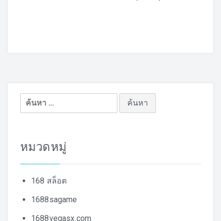
ค้นหา
สำหรับ:
หมวดหมู่
168 สล็อต
1688sagame
1688vegasx.com