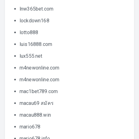
lnw365bet.com
lockdown168
lotto888
luis16888.com
lux555.net
m4newonline.com
m4newonline.com
mac1bet789.com
macau69 สมัคร
macau888.win
mario678
mario678.info