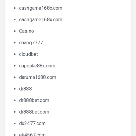
cashgame168x.com
cashgame168x.com
Casino
chang7777
cloudbet
cupcake88x.com
daruma1688.com
dr888
dr888bet.com
dr888bet.com
du2477.com
ek4567.com