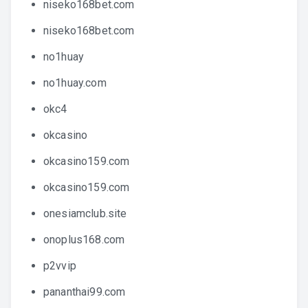
niseko168bet.com
niseko168bet.com
no1huay
no1huay.com
okc4
okcasino
okcasino159.com
okcasino159.com
onesiamclub.site
onoplus168.com
p2vvip
pananthai99.com