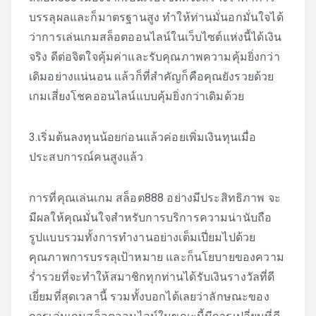
บรรลุผลและก็มาตรฐานสูง ทำให้ท่านมั่นอกมั่นใจได้
ว่าการเล่นเกมสล็อตออนไลน์ในเว็บไซต์แห่งนี้ได้เงิน
จริง ดีต่อจิตใจคุ้มค่าและรับคุณภาพความคุ้มยิ่งกว่า
เดิมอย่างแน่นอน แล้วก็ที่สำคัญก็คือคุณยังรวยด้วย
เกมเสี่ยงโชคออนไลน์แบบคุ้มยิ่งกว่าเดิมด้วย
3.เริ่มต้นลงทุนน้อยก่อนแล้วค่อยเพิ่มเงินทุนเมื่อ
ประสบการณ์คนสูงแล้ว
การที่คุณเล่นเกม
สล็อต888
อย่างมีประสิทธิภาพ จะ
มีผลให้คุณมั่นใจสำหรับการบริการความน่านับถือ
รูปแบบรวมทั้งการทำงานอย่างเต็มเปี่ยมไปด้วย
คุณภาพการบรรลุเป้าหมาย และก็นโยบายของความ
ร่ำรวยที่จะทำให้สมาชิกทุกท่านได้รับเงินรางวัลที่ดี
เยี่ยมที่สุดเวลานี้ รวมทั้งบอกได้เลยว่าลักษณะของ