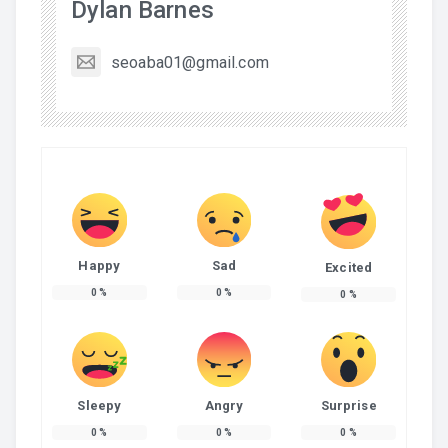
Dylan Barnes
seoaba01@gmail.com
Happy
Sad
Excited
0
%
0
%
0
%
Sleepy
Angry
Surprise
0
%
0
%
0
%