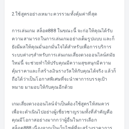
2.ใช้สูตรอย่างเหมาะควรรวมทั้งคุ้มค่าที่สุด
การเล่นเกม สล็อต888 ในขณะนี้ จะก่อให้คุณได้รับ
ความสามารถในการเล่นเกมอย่างเต็มรูปแบบ และก็
ยังมีผลให้คุณมั่นอกมั่นใจได้สำหรับเพื่อการบริการ
ระบบต่างๆสำหรับการเล่นเกมเสี่ยงดวงออนไลน์สมัย
ใหม่นี้ จะช่วยทำให้ปรับคุณมีความสุขสนุกมีความ
คุ้มราคาและก็สร้างเงินรางวัลให้กับคุณได้จริง แล้วก็
ถือได้ว่าเป็นโอกาสพิเศษที่จะนำพาการบรรลุเป้า
หมาย มามอบให้กับคุณอีกด้วย
เกมเสี่ยงดวงออนไลน์จำเป็นต้องใช้สูตรให้สมควร
เพื่อจะดำเนินไปอย่างผู้เชี่ยวชาญรวมทั้งที่สำคัญคือ
คุณมีโอกาสอย่างมากกว่าผู้อื่นในการเลือก
สล็อต888 เนื่องจากเป็นเว็บไซต์ที่จะสร้างราคาการ