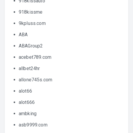
918kissauto
918kissme
9kpluss.com
ABA
ABAGroup2
acebet789.com
allbet24hr
allone745s.com
alot66
alot666
ambking
asb9999.com