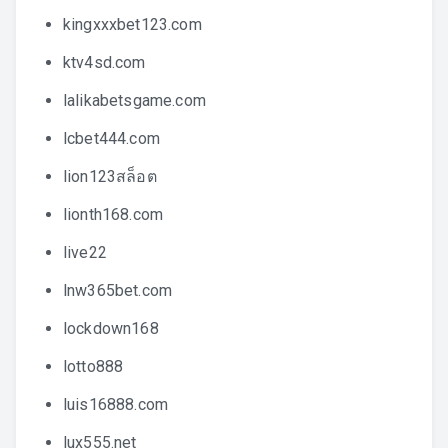
kingxxxbet123.com
ktv4sd.com
lalikabetsgame.com
lcbet444.com
lion123สล็อต
lionth168.com
live22
lnw365bet.com
lockdown168
lotto888
luis16888.com
lux555.net