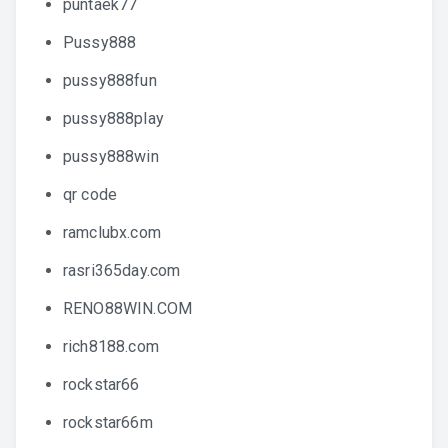
puntaek77
Pussy888
pussy888fun
pussy888play
pussy888win
qr code
ramclubx.com
rasri365day.com
RENO88WIN.COM
rich8188.com
rockstar66
rockstar66m