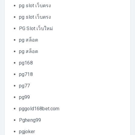
pg slot เว็บตรง
pg slot เว็บตรง
PG Slot เว็บใหม่
pg สล็อต
pg สล็อต
pg168
pg718
pg77
pg99
pggold168bet.com
Pgheng99
pgjoker