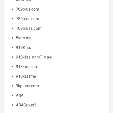
789plus.com
789plus.com
789pluss.com
8lots.me
918Kiss
918kiss ดาวน์โหลด
918kissauto
918kissme
9kpluss.com
ABA
ABAGroup2