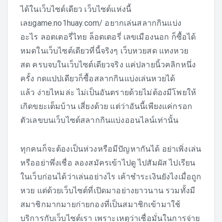
ได้ในเว็บไซต์เดียว เว็บไซต์แห่งนี้
เลยgame.no1huay.com/ อยากเล่นสลากกินแบ่ง
อะไร ลอตเตอรี่ไทย ล็อตเตอรี่ เลขเมืองนอก ก็ซื้อได้
หมดในเว็บไซต์เดียวที่นี้จริงๆ เว็บหวยสด แทงหวย
สด ครบจบในเว็บไซต์เดียวจริง แค่ปลายนิ้วคลิกหนึ่ง
ครั้ง กดแปปเดียวก็ซื้อสลากกินแบ่งเล่นหวยได้
แล้ว ง่ายไหมล่ะ ไม่เป็นอันตรายด้วยไม่ต้องมีโพยให้
เกิดขยะเต็มบ้าน เสี่ยงด้วย แต่ว่าอันนี้เพียงแค่กรอก
ตัวเลขบนเว็บไซต์สลากกินแบ่งออนไลน์เท่านั้น
ทุกคนก็จะต้องเป็นห่วงหรือมีปัญหากันได้ อย่าเพิ่งเล่น
หรืออย่าพึ่งเชื่อ ลองสมัครเข้าไปดู ไปสัมผัส ไปเรียน
ในเว็บก่อนได้ว่าเล่นอย่างไร เค้าชำระเงินยังไงเมื่อถูก
หวย แต่ด้วยเว็บไซต์ที่เปิดมาอย่างยาวนาน รวมทั้งมี
สมาชิกมากมายก่ายกองที่เป็นสมาชิกเข้ามาใช้
บริการกับเว็บไซต์เรา เพราะเหตุว่าเชื่อมั่นในการจ่าย