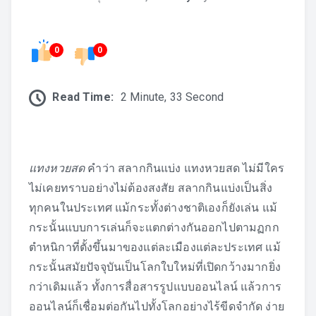
0
0
Read Time:
2 Minute, 33 Second
แทงหวยสด
คำว่า สลากกินแบ่ง แทงหวยสด ไม่มีใคร
ไม่เคยทราบอย่างไม่ต้องสงสัย สลากกินแบ่งเป็นสิ่ง
ทุกคนในประเทศ แม้กระทั้งต่างชาติเองก็ยังเล่น แม้
กระนั้นแบบการเล่นก็จะแตกต่างกันออกไปตามฏกก
ตำหนิกาที่ตั้งขึ้นมาของแต่ละเมืองแต่ละประเทศ แม้
กระนั้นสมัยปัจจุบันเป็นโลกใบใหม่ที่เปิดกว้างมากยิ่ง
กว่าเดิมแล้ว ทั้งการสื่อสารรูปแบบออนไลน์ แล้วการ
ออนไลน์ก็เชื่อมต่อกันไปทั้งโลกอย่างไร้ขีดจำกัด ง่าย