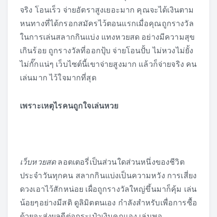
จริง โอนเร็ว จ่ายอัตราสูงเยอะมาก คุณจะได้เงินตาม
หนทางที่ได้กรอกสมัครไว้ตอนแรกเมื่อคุณถูกรางวัล
ในการเล่นสลากกินแบ่ง
แทงหวยสด
อย่างมีความสุข
เกินร้อย ถูกรางวัลที่ออกปุ้บ จ่ายโอนปั้บ ไม่หวงไม่ยั้ง
ไม่กั๊กแน่ๆ เว็บไซต์นี้เขาจ่ายสูงมาก แล้วก็จ่ายจริง คน
เล่นมาก ไว้ใจมากที่สุด
เพราะเหตุไรคนถูกใจเล่นหวย
เว็บหวยสด
ลอตเตอรี่เป็นส่วนใดส่วนหนึ่งของชีวิต
ประจำวันทุกคน สลากกินแบ่งเป็นความหวัง การเสี่ยง
ดวงเอาไว้สักหน่อย เผื่อถูกรางวัลใหญ่ขึ้นมาก็คุ้ม เล่น
น้อยๆอย่างมีสติ ดูลิมิตตนเอง กำลังสำหรับเพื่อการซื้อ
ด้วยจะส่งผลดีต่อกระเป๋าเงินคุณเอง เล่นพอ