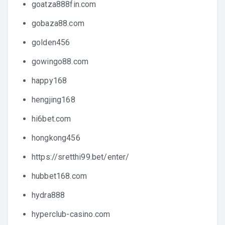
goatza888fin.com
gobaza88.com
golden456
gowingo88.com
happy168
hengjing168
hi6bet.com
hongkong456
https://sretthi99.bet/enter/
hubbet168.com
hydra888
hyperclub-casino.com