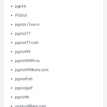
pgk44
PGSlot
pgslot เว็บตรง
pgslot77
pgslot77.com
pgslot99
pgslot9999.co
pgslot999bets.com
pgslotfish
pgslotgolf
pgslotth
pgzeus88win.com