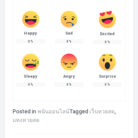
Happy
Sad
Excited
0
%
0
%
0
%
Sleepy
Angry
Surprise
0
%
0
%
0
%
Posted in
พนันออนไลน์
Tagged
เว็บหวยสด
,
แทงหวยสด