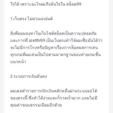
ใจได้ เพราะอะไรผมถึงมั่นใจใน สล็อต99
1.เว็บตรง ไม่ผ่านเอเย่นต์
สิ่งที่ผมมองหาในเว็บไซต์สล็อตเป็นความปลอดภัย
และการที่ sretthi99 เป็นเว็บตรงทำให้ผมเชื่อมั่นได้ว่า
จะไม่มีการโกงหรือปัญหาเรื่องการล็อคผลการเล่น
ทุกเกมที่ผมเล่นเป็นไปตามมาตรฐานของค่ายเกมชั้น
แนวหน้า
2.ระบบการเงินมั่นคง
ผมเคยทำรายการเบิกเงินหลักหมื่นผ่านระบบออโต้
ของตรงนี้ ซึ่งทำได้ง่ายและก็รวดเร็วมาก แถมไม่มี
คุณค่าขนบธรรมเนียมอีกด้วย