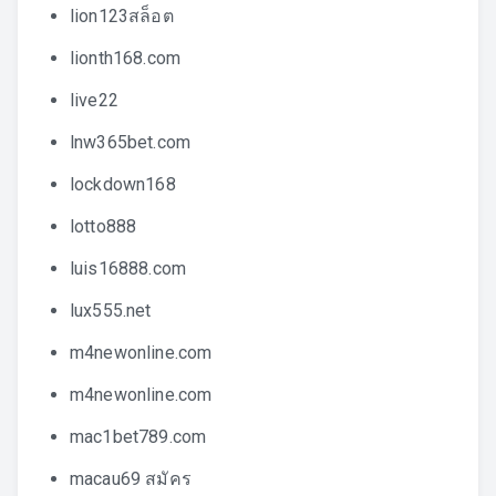
lion123สล็อต
lionth168.com
live22
lnw365bet.com
lockdown168
lotto888
luis16888.com
lux555.net
m4newonline.com
m4newonline.com
mac1bet789.com
macau69 สมัคร