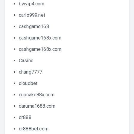
bwvip4.com
carlo999.net
cashgame168
cashgame168x.com
cashgame168x.com
Casino
chang7777
cloudbet
cupcake88x.com
daruma1688.com
dr888
dr888bet.com