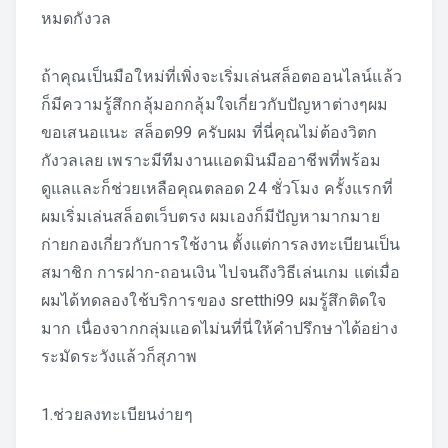
หมดกังวล
ถ้าคุณเป็นมือใหม่ที่เพิ่งจะเริ่มเล่นสล็อตออนไลน์แล้ว
ก็มีความรู้สึกกลุ้มอกกลุ้มใจเกี่ยวกับปัญหาต่างๆผม
ขอเสนอแนะ สล็อต99 ครับผม ที่นี่คุณไม่ต้องวิตก
กังวลเลย เพราะมีทีมงานแอดมินมืออาชีพที่พร้อม
ดูแลและก็ช่วยเหลือคุณตลอด 24 ชั่วโมง ครั้งแรกที่
ผมเริ่มเล่น
สล็อตเว็บตรง
ผมเองก็มีปัญหามากมาย
ก่ายกองเกี่ยวกับการใช้งาน ตั้งแต่การลงทะเบียนเป็น
สมาชิก การฝาก-ถอนเงิน ไปจนถึงวิธีเล่นเกม แต่เมื่อ
ผมได้ทดลองใช้บริการของ sretthi99 ผมรู้สึกติดใจ
มาก เนื่องจากกลุ่มแอดไม่นที่นี่ให้คำปรึกษาได้อย่าง
ระมัดระวังแล้วก็สุภาพ
1.ช่วยลงทะเบียนง่ายๆ