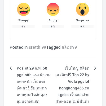
Sleepy
Angry
Surprise
0
%
0
%
0
%
Posted in
sretthi99
Tagged
สล็อต99
Pgslot 29 ก.พ. 68
เว็บใหญ่ สล็อต
แนะแนว
pgslotth แนะนำเกม
เครดิตฟรี Top 22 by
เรื่อง
แตกหนัก เว็บตรง
Viola pgslot
เงินชัวร์ ธีมเกมทุก
hongkong456.co
แบบทุกสไตล์กลุอง
pgslot เว็บแตกง่าย
สุ่มแจกเงินสด
ฝาก-ถอน ไม่มีขั้นต่ำ