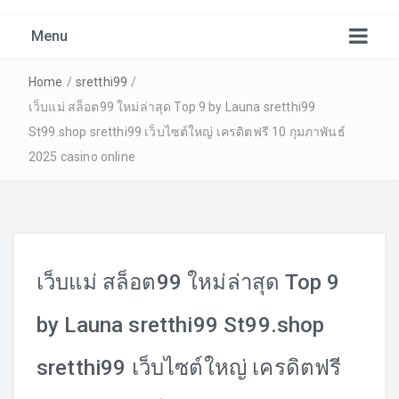
Menu
Blog
Home
/
sretthi99
/
เว็บแม่ สล็อต99 ใหม่ล่าสุด Top 9 by Launa sretthi99
St99.shop sretthi99 เว็บไซต์ใหญ่ เครดิตฟรี 10 กุมภาพันธ์
Contact
2025 casino online
Lets get your new site up and running in no time!
Pin Posts
เว็บแม่ สล็อต99 ใหม่ล่าสุด Top 9
by Launa sretthi99 St99.shop
sretthi99 เว็บไซต์ใหญ่ เครดิตฟรี