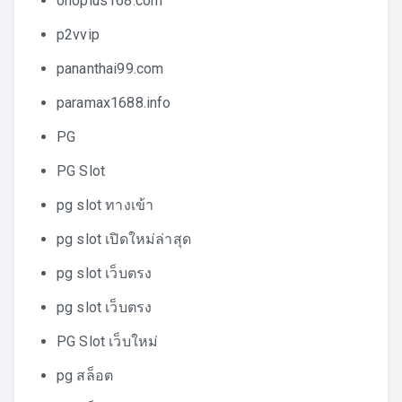
onoplus168.com
p2vvip
pananthai99.com
paramax1688.info
PG
PG Slot
pg slot ทางเข้า
pg slot เปิดใหม่ล่าสุด
pg slot เว็บตรง
pg slot เว็บตรง
PG Slot เว็บใหม่
pg สล็อต