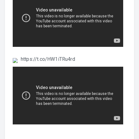
https://t.co/HW1iTRu4rd