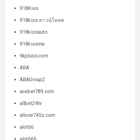
918Kiss
918kiss ดาวน์โหลด
918kissauto
918kissme
9kpluss.com
ABA
ABAGroup2
acebet789.com
allbet24hr
allone745s.com
alot66
alot666