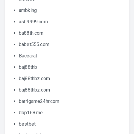
ambking
asb9999.com
ba88th.com
babet555.com
Baccarat
baj88thb
baj88thbz.com
baj88thbz.com
bar4game24hr.com
bbp168.me
bestbet