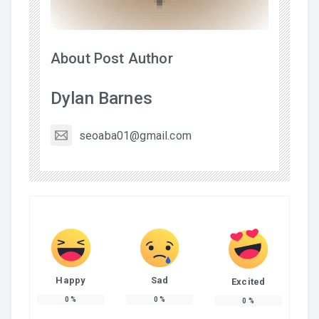
About Post Author
Dylan Barnes
seoaba01@gmail.com
Happy
Sad
Excited
0
%
0
%
0
%