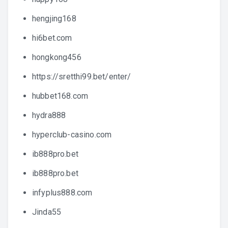
hengjing168
hi6bet.com
hongkong456
https://sretthi99.bet/enter/
hubbet168.com
hydra888
hyperclub-casino.com
ib888pro.bet
ib888pro.bet
infyplus888.com
Jinda55