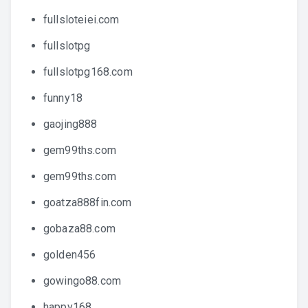
fullsloteiei.com
fullslotpg
fullslotpg168.com
funny18
gaojing888
gem99ths.com
gem99ths.com
goatza888fin.com
gobaza88.com
golden456
gowingo88.com
happy168