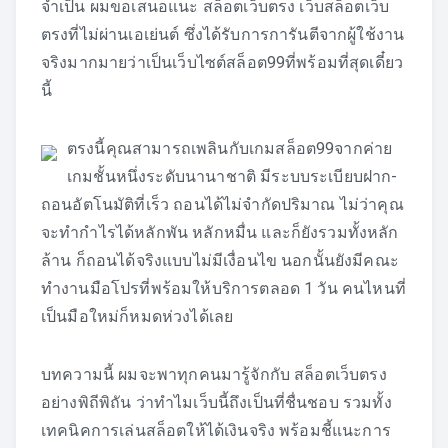
จำเป็น ผมขอเสนอแนะ สล็อตเว็บตรง เว็บสล็อตเว็บ
ตรงที่ไม่ผ่านเอเย่นต์ ซึ่งได้รับการการันตีจากผู้ใช้งาน
จริงมากมายว่าเป็นเว็บไซต์สล็อต99ที่พร้อมที่สุดเดี๋ยว
นี้
ตรงนี้คุณสามารถเพลินกับเกมสล็อต99จากค่าย
เกมชั้นหนึ่งระดับนานาชาติ มีระบบระเบียบฝาก-
ถอนอัตโนมัติที่เร็ว ถอนได้ไม่จำกัดปริมาณ ไม่ว่าคุณ
จะทำกำไรได้หลักพัน หลักหมื่น และก็ยังรวมทั้งหลัก
ล้าน ก็ถอนได้จริงแบบไม่มีเงื่อนไข นอกนั้นยังมีคณะ
ทำงานมือโปรที่พร้อมให้บริการตลอด 1 วัน คนไหนที่
เป็นมือใหม่ก็หมดห่วงได้เลย
บทความนี้ ผมจะพาทุกคนมารู้จักกับ สล็อตเว็บตรง
อย่างพิถีพิถัน ว่าทำไมเว็บนี้ถึงเป็นที่ชื่นชอบ รวมทั้ง
เทคนิคการเล่นสล็อตให้ได้เงินจริง พร้อมชี้แนะการ