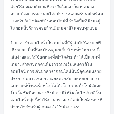
ช่วยให้คุณพบกับเกมที่ตรงจิตใจและก็ตอบสนอง
ความต้องการของคุณได้อย่างแน่นอนครับผม! พร้อม
แนะนำเว็บไซต์คาสิโนออนไลน์ที่กำลังเป็นที่นิยมอยู่
ในตอนนี้บริการครบถ้วนมีเกมคาสิโนครบทุกแบบ
1. บาคาร่าออนไลน์ เป็นเกมไพ่ที่มีผู้เล่นไม่น้อยเลยที
เดียวและเป็นที่นิยมในหมู่นักเสี่ยงโชคทั่วโลก เกมนี้
เล่นง่ายและก็มีข้อตกลงที่เข้าใจง่าย ทำให้เป็นเกมที่
เหมาะสำหรับทุกคนที่ปรารถนาเริ่มเล่นคาสิโน
ออนไลน์ การเล่นบาคาร่าออนไลน์นั้นมีจุดเด่นหลาย
ประการ อย่างเช่น ความสะดวกสบายที่คุณสามารถ
เล่นจากที่บ้านหรือที่ใดก็ได้ทั่วโลก รวมทั้งโบนัสและ
โปรโมชั่นที่มากมายซึ่งมักจะมีให้ในเว็บไซต์คาสิโน
ออนไลน์ กลุ่มนี้ทำให้บาคาร่าออนไลน์เป็นช่องทางที่
น่าสนใจสำหรับผู้เล่นคนไม่ใช่น้อยขอรับ