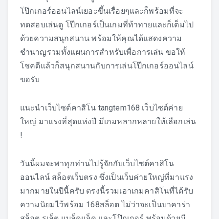
โป๊กเกอร์ออนไลน์เยอะขึ้นเรื่อยๆและก็พร้อมที่จะ
ทดสอบเล่นดู โป๊กเกอร์เป็นเกมที่ท้าทายและก็เต็มไป
ด้วยความสนุกสนาน พร้อมให้คุณได้แสดงความ
ชำนาญรวมทั้งแผนการสำหรับเพื่อการเล่น ขอให้
โชคดีแล้วก็สนุกสนานกับการเล่นโป๊กเกอร์ออนไลน์
ขอรับ
แนะนำเว็บไซต์คาสิโน tangtem168 เว็บไซต์ค่าย
ใหญ่ มาแรงที่สุดแห่งปี มีเกมหลากหลายให้เลือกเล่น
!
วันนี้ผมจะพาทุกท่านไปรู้จักกับเว็บไซต์คาสิโน
ออนไลน์ สล็อตเว็บตรง ซึ่งเป็นเว็บค่ายใหญ่ที่มาแรง
มากมายในปีนี้ครับ ตรงนี้รวมเอาเกมคาสิโนที่ได้รับ
ความนิยมไว้พร้อม
168สล็อต
ไม่ว่าจะเป็นบาคาร่า
สล็อต รูเล็ต แบล็คแจ็ค และโป๊กเกอร์ พร้อมด้วยมี