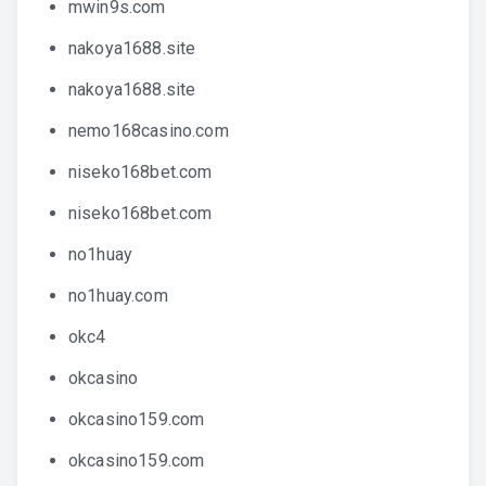
mwin9s.com
nakoya1688.site
nakoya1688.site
nemo168casino.com
niseko168bet.com
niseko168bet.com
no1huay
no1huay.com
okc4
okcasino
okcasino159.com
okcasino159.com