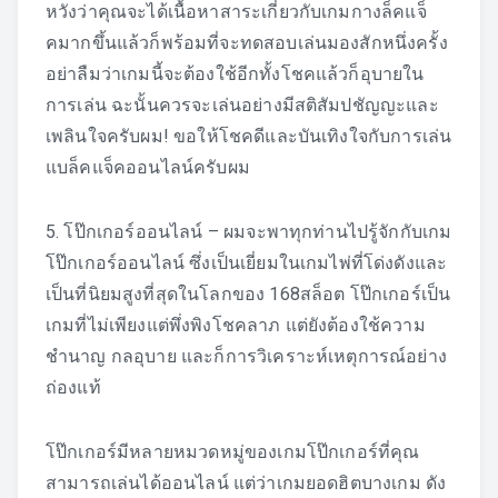
หวังว่าคุณจะได้เนื้อหาสาระเกี่ยวกับเกมกางล็คแจ็
คมากขึ้นแล้วก็พร้อมที่จะทดสอบเล่นมองสักหนึ่งครั้ง
อย่าลืมว่าเกมนี้จะต้องใช้อีกทั้งโชคแล้วก็อุบายใน
การเล่น ฉะนั้นควรจะเล่นอย่างมีสติสัมปชัญญะและ
เพลินใจครับผม! ขอให้โชคดีและบันเทิงใจกับการเล่น
แบล็คแจ็คออนไลน์ครับผม
5. โป๊กเกอร์ออนไลน์ – ผมจะพาทุกท่านไปรู้จักกับเกม
โป๊กเกอร์ออนไลน์ ซึ่งเป็นเยี่ยมในเกมไพ่ที่โด่งดังและ
เป็นที่นิยมสูงที่สุดในโลกของ 168สล็อต โป๊กเกอร์เป็น
เกมที่ไม่เพียงแต่พึ่งพิงโชคลาภ แต่ยังต้องใช้ความ
ชำนาญ กลอุบาย และก็การวิเคราะห์เหตุการณ์อย่าง
ถ่องแท้
โป๊กเกอร์มีหลายหมวดหมู่ของเกมโป๊กเกอร์ที่คุณ
สามารถเล่นได้ออนไลน์ แต่ว่าเกมยอดฮิตบางเกม ดัง