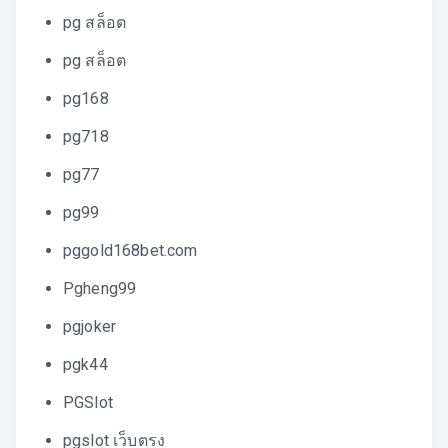
pg สล็อต
pg สล็อต
pg168
pg718
pg77
pg99
pggold168bet.com
Pgheng99
pgjoker
pgk44
PGSlot
pgslot เว็บตรง