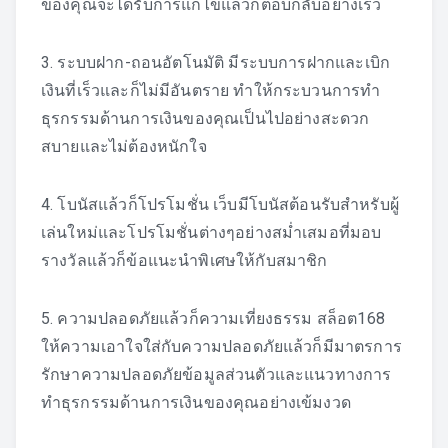
ของคุณจะได้รับการแก้ไขแล้วก็ตอบกลับอย่างเร็ว
3. ระบบฝาก-ถอนอัตโนมัติ มีระบบการฝากและเบิก
เงินที่เร็วและก็ไม่มีอันตราย ทำให้กระบวนการทำ
ธุรกรรมด้านการเงินของคุณเป็นไปอย่างสะดวก
สบายและไม่ต้องหนักใจ
4. โบนัสแล้วก็โปรโมชั่น เว็บมีโบนัสต้อนรับสำหรับผู้
เล่นใหม่และโปรโมชั่นต่างๆอย่างสม่ำเสมอที่มอบ
รางวัลแล้วก็ข้อแนะนำพิเศษให้กับสมาชิก
5. ความปลอดภัยแล้วก็ความเที่ยงธรรม สล็อต168
ให้ความเอาใจใส่กับความปลอดภัยแล้วก็มีมาตรการ
รักษาความปลอดภัยข้อมูลส่วนตัวและแนวทางการ
ทำธุรกรรมด้านการเงินของคุณอย่างเข้มงวด