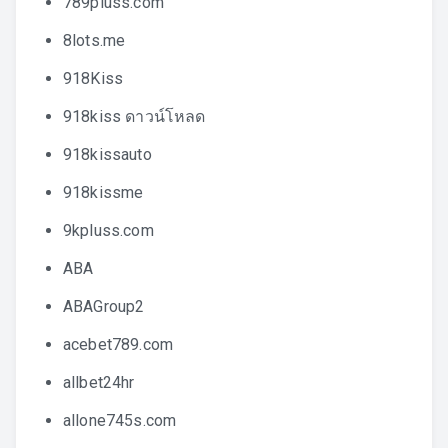
789pluss.com
8lots.me
918Kiss
918kiss ดาวน์โหลด
918kissauto
918kissme
9kpluss.com
ABA
ABAGroup2
acebet789.com
allbet24hr
allone745s.com