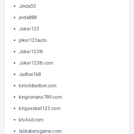
Jinda55
jinda888
Joker123
joker123auto
Joker123th
Joker123th.com
Judhai168
kimchibetbet.com
kingromans789.com
kingxxxbet123.com
ktv4sd.com
lalikabetsgame.com