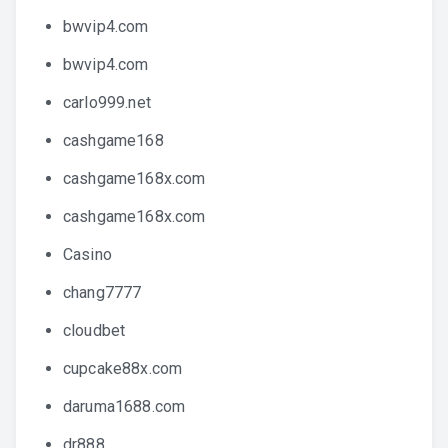
bwvip4.com
bwvip4.com
carlo999.net
cashgame168
cashgame168x.com
cashgame168x.com
Casino
chang7777
cloudbet
cupcake88x.com
daruma1688.com
dr888