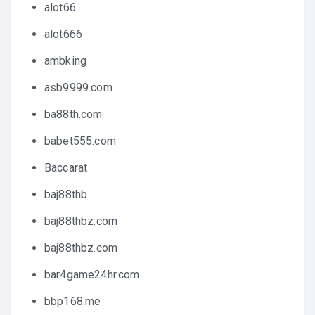
alot66
alot666
ambking
asb9999.com
ba88th.com
babet555.com
Baccarat
baj88thb
baj88thbz.com
baj88thbz.com
bar4game24hr.com
bbp168.me