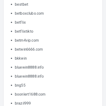
bestbet
betboxclubs.com
betflix
betflixtikto
betm4vip.com
betwin6666.com
bkkwin
bluewin8888.info
bluewin8888.info
bng55
boonlert1688.com
brazil999