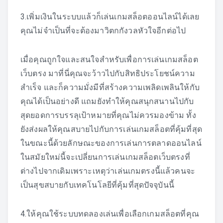
3.เพิ่มเงินในระบบแล้วก็เล่นเกมสล็อตออนไลน์ได้เลย
คุณไม่จำเป็นที่จะต้องมาวิตกกังวลหัวใจอีกต่อไป
เมื่อคุณถูกใจและสนใจสำหรับเพื่อการเล่นเกมสล็อต
เว็บตรง มาที่นี่คุณจะว้าวไปกับสิทธิประโยชน์ความ
สำเร็จ และก็ความมั่งมีที่สร้างความเพลิดเพลินให้กับ
คุณได้เป็นอย่างดี แถมยังทำให้คุณสนุกสนานไปกับ
สุดยอดการบรรลุเป้าหมายที่คุณไม่ควรมองข้าม ทั้ง
ยังส่งผลให้คุณสบายไปกับการเล่นเกมสล็อตที่คุ้มที่สุด
ในขณะนี้ด้วยลักษณะของการเล่นการตลาดออนไลน์
ในสมัยใหม่นี้จะเปลี่ยนการเล่นเกมสล็อตเว็บตรงที่
ต่างไปจากเดิมเพราะเหตุว่าเล่นเกมตรงนี้แล้วคนจะ
เป็นสุขสบายกับเทคโนโลยีที่คุ้มที่สุดปัจจุบันนี้
4.ให้คุณใช้ระบบทดลองเล่นเพื่อเลือกเกมสล็อตที่คุณ