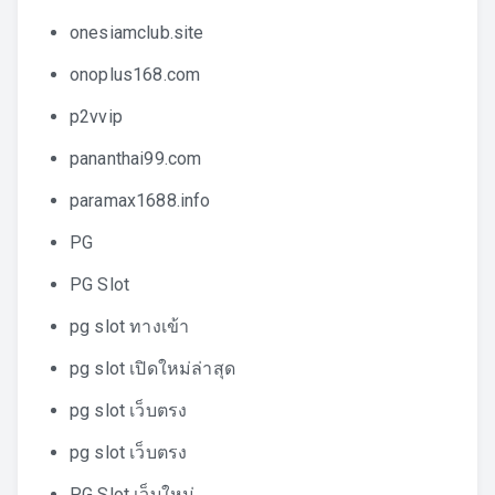
onesiamclub.site
onoplus168.com
p2vvip
pananthai99.com
paramax1688.info
PG
PG Slot
pg slot ทางเข้า
pg slot เปิดใหม่ล่าสุด
pg slot เว็บตรง
pg slot เว็บตรง
PG Slot เว็บใหม่