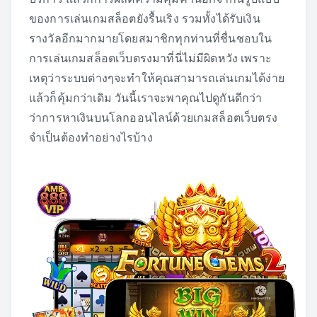
ของการเล่นเกมสล็อตยังรื้นเริง รวมทั้งได้รับเงิน
รางวัลอีกมากมายโดยสมาชิกทุกท่านที่ชื่นชอบใน
การเล่นเกม
สล็อตเว็บตรง
มาที่นี่ไม่มีผิดหวัง เพราะ
เหตุว่าระบบต่างๆจะทำให้คุณสามารถเล่นเกมได้ง่าย
แล้วก็คุ้มกว่าเดิม วันนี้เราจะพาคุณไปดูกันดีกว่า
ว่าการหาเงินบนโลกออนไลน์ด้วยเกมสล็อตเว็บตรง
จำเป็นต้องทำอย่างไรบ้าง