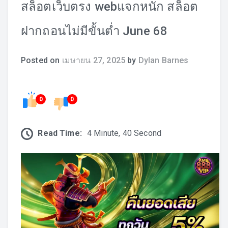
สล็อตเว็บตรง webแจกหนัก สล็อต
ฝากถอนไม่มีขั้นต่ำ June 68
Posted on
เมษายน 27, 2025
by
Dylan Barnes
0
0
Read Time:
4 Minute, 40 Second