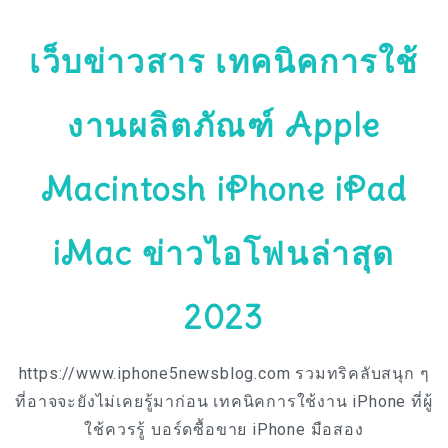
เว็บข่าวสาร เทคนิคการใช้
งานผลิตภัณฑ์ Apple
Macintosh iPhone iPad
iMac ข่าวไอโฟนล่าสุด
2023
https://www.iphone5newsblog.com รวมทริคลับสนุก ๆ
ที่อาจจะยังไม่เคยรู้มาก่อน เทคนิคการใช้งาน iPhone ที่ผู้
ใช้ควรรู้ บอร์ดซื้อขาย iPhone มือสอง