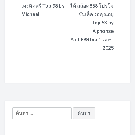
เครดิตฟรี Top 98 by
ได้ สล็อต888 โปรโม
Michael
ชั่นเด็ด รอคุณอยู่
Top 63 by
Alphonse
Amb888.bio 1 เมษา
2025
ค้นหา
สำหรับ: