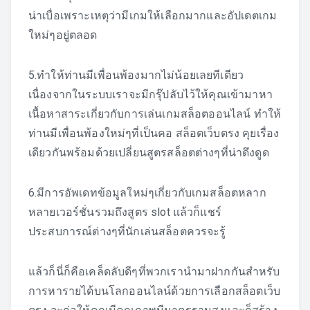
น่าเบื่อเพราะเหตุว่ามีเกมให้เลือกมากและอัปเดตเกม
ใหม่ๆอยู่ตลอด
5.ทำให้ท่านมีเพื่อนพ้องมากไม่น้อยเลยทีเดียว
เนื่องจากในระบบเราจะมีกรุ๊ปลับไว้ให้คุณเข้ามาหา
เนื้อหาสาระเกี่ยวกับการเล่นเกมสล็อตออนไลน์ ทำให้
ท่านมีเพื่อนพ้องใหม่ๆที่เป็นคอ สล็อตเว็บตรง คุยเรื่อง
เดียวกันพร้อมด้วยเปลี่ยนสูตรสล็อตต่างๆที่น่าดึงดูด
6.มีการอัพเดทข้อมูลใหม่ๆเกี่ยวกับเกมสล็อตหลาก
หลายเวอร์ชั่นรวมถึงสูตร slot แล้วก็แชร์
ประสบการณ์ต่างๆที่นักเล่นสล็อตควรจะรู้
แล้วก็นี่ก็คือเคล็ดลับดีๆที่พวกเรานำมาฝากกันสำหรับ
การหารายได้บนโลกออนไลน์ด้วยการเลือกสล็อตเว็บ