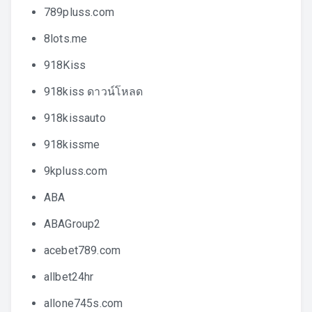
789pluss.com
8lots.me
918Kiss
918kiss ดาวน์โหลด
918kissauto
918kissme
9kpluss.com
ABA
ABAGroup2
acebet789.com
allbet24hr
allone745s.com