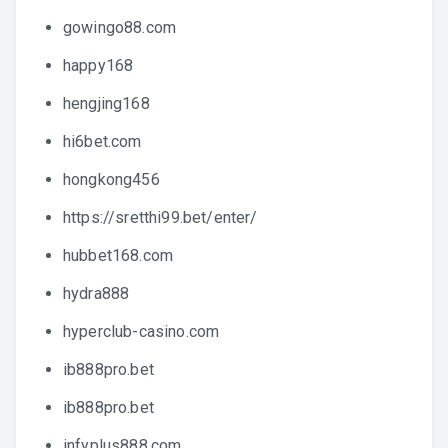
gowingo88.com
happy168
hengjing168
hi6bet.com
hongkong456
https://sretthi99.bet/enter/
hubbet168.com
hydra888
hyperclub-casino.com
ib888pro.bet
ib888pro.bet
infyplus888.com