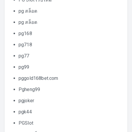
pg สล็อต
pg สล็อต
pg168
pg718
pg77
pg99
pggold168bet.com
Pgheng99
pgjoker
pgk44
PGSlot