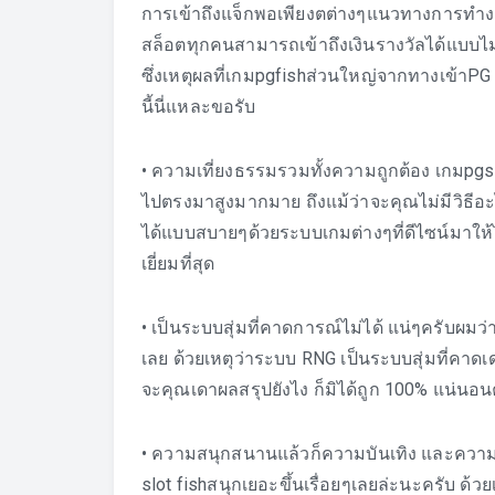
การเข้าถึงแจ็กพอเพียงตต่างๆแนวทางการทำงาน
สล็อตทุกคนสามารถเข้าถึงเงินรางวัลได้แบบไม่
ซึ่งเหตุผลที่เกมpgfishส่วนใหญ่จากทางเข้าP
นี้นี่แหละขอรับ
• ความเที่ยงธรรมรวมทั้งความถูกต้อง เกม
pgs
ไปตรงมาสูงมากมาย ถึงแม้ว่าจะคุณไม่มีวิธี
ได้แบบสบายๆด้วยระบบเกมต่างๆที่ดีไซน์มาให้ไม่ว
เยี่ยมที่สุด
• เป็นระบบสุ่มที่คาดการณ์ไม่ได้ แน่ๆครับผ
เลย ด้วยเหตุว่าระบบ RNG เป็นระบบสุ่มที่คาดเด
จะคุณเดาผลสรุปยังไง ก็มิได้ถูก 100% แน่นอ
• ความสนุกสนานแล้วก็ความบันเทิง และความเ
slot fishสนุกเยอะขึ้นเรื่อยๆเลยล่ะนะครับ ด้