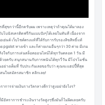
ะไรที่สุขกว่านี้อีกครับผม เพราะเหตุว่าถ้าคุณได้มาลอง
ับโบนัสเครดิตฟรีกันแบบปังๆได้เลยในทันที เนื่องจาก
ย่นต์ เว็บไซต์ตรงแท้ที่ได้รับการรับรองลิขสิทธิ์แท้
gslot ทางเข้า และก็ค่ายเกมอื่นๆกว่า 30 ค่าย มีเกม
เทิงใจกับการเล่นสล็อตออนไลน์ได้ทุกวันตลอด 1 วัน มี
ยครับ สนุกสนานกับการพนันได้ทุกวี่วัน มีโปรโมชั่น
างเต็มที่ รับประกันเลยขอรับว่า คุณจะแฮปปี้ที่สุด
น สนใจสมัครสมาชิก คลิกเลย!
ราการจ่ายเงินรางวัลกลางดีกว่าสูงอย่ายังไงร?
อัตราการชำระเงินรางวัลสูงๆซึ่งมันก็ไม่ผิดเลยครับ