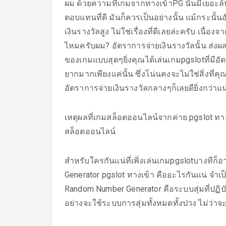
ผม ด้วยความที่เกมจากทางเข้าPG นั้นมีเยอะล้
ตอบแทนที่ดี มันก็ควรเป็นอย่างนั้น แม้กระนั้นอ
เงินรางวัลสูง ไม่ใช่เรื่องที่ดีเลยล่ะครับ เนื่อง
ไหมครับผม? อัตราการจ่ายเงินรางวัลนั้น ส่ง
ของเกมแบบสุดๆยิ่งคุณได้เล่นเกมpgslotที่มีอั
ยากมากเพียงแค่นั้น ซึ่งโน่นคงจะไม่ใช่สิ่งที่
อัตราการจ่ายเงินรางวัลกลางๆก็เลยดียิ่งกว่าแน
เหตุผลที่เกมสล็อตออนไลน์จากค่าย pgslot ทา
สล็อตออนไลน์
สำหรับใครกันแน่ที่เพิ่งเล่นเกมpgslotบางที
Generator
pgslot ทางเข้า
คืออะไรกันแน่ จำเป
Random Number Generator คือระบบสุ่มที่ปฏิบั
อย่างจะใช้ระบบการสุ่มทั้งหมดทั้งปวง ไม่ว่