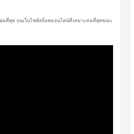
่ยมที่สุด บนเว็บไซต์สล็อตออนไลน์ที่เหมาะสมที่สุดขณะ