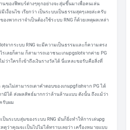
ของฟีพบร์ต่างๆทุกอย่างจะสุ่มขึ้นมาเพื่อคนเล่น
มีเงื่อนไข เรียกว่า เป็นระบบเป็นธรรมสุดๆเลยล่ะครับ
G ของพวกเราจำเป็นต้องใช้ระบบ RNG ก็ด้วยเหตุผลเหล่า
lot
จากระบบ RNG จะมีความเป็นธรรมและก็ความตรง
อะไรเลยก็ตาม ก็สามารถเอาชนะเกมpgslotจากค่าย PG
่าใครก็เข้าถึงเงินรางวัลได้ นี่แหละขอรับคือสิ่งที่
มว่า คุณไม่สามารถเดาคำตอบของเกมpgfishจาก PG ได้
ามิได้ ส่งผลลัพธ์มากกว่าล้านล้านแบบ ดังนั้น ถึงแม้ว่า
นครับผม
ป็นระบบสุ่มของระบบ RNG มันก็ยิ่งทำให้การเล่นpg
วยเหตุว่าคุณจะเป็นไปไม่ได้ทราบเลยว่า เครื่องหมายแบบ