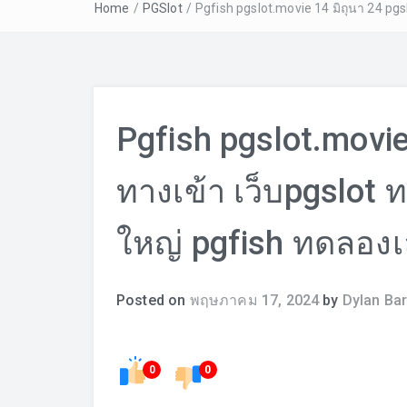
Home
/
PGSlot
/
Pgfish pgslot.movie 14 มิถุนา 24 pgs
Pgfish pgslot.movie
ทางเข้า เว็บpgslot ท
ใหญ่ pgfish ทดลองเล
Posted on
พฤษภาคม 17, 2024
by
Dylan Ba
0
0