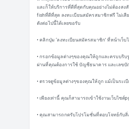
และก็ให้บริการที่ดีที่สุดกับคุณอย่างไม่ต้องส
fishที่ดีที่สุด ลงทะเบียนสมัครสมาชิกฟรี ไม่เ
ดังต่อไปนี้ได้เลยขอรับ
• คลิกปุ่ม ‘ลงทะเบียนสมัครสมาชิก’ ที่หน้าเว็บ
• กรอกข้อมูลต่างๆของคุณให้ถูกและครบบริบรูณ์ 
ผ่านที่คุณต้องการใช้ บัญชีธนาคาร และเลข
• ตรวจดูข้อมูลต่างๆของคุณให้ถูก แม้เป็นระ
• เพียงเท่านี้ คุณก็สามารถเข้าใช้งานเว็บไซต์
• คุณสามารถกดรับโปรโมชั่นที่ตอบโจทย์กับสิ่