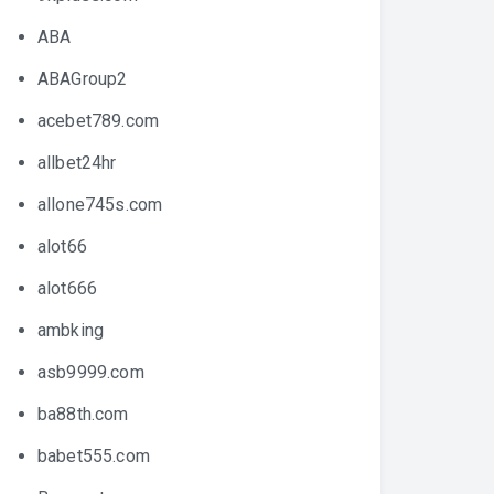
ABA
ABAGroup2
acebet789.com
allbet24hr
allone745s.com
alot66
alot666
ambking
asb9999.com
ba88th.com
babet555.com