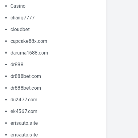
Casino
chang7777
cloudbet
cupcake88x.com
daruma1688.com
dr888
dr888bet.com
dr888bet.com
du2477.com
ek4567.com
erisauto.site
erisauto.site