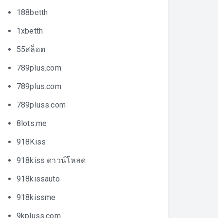
188betth
1xbetth
55สล็อต
789plus.com
789plus.com
789pluss.com
8lots.me
918Kiss
918kiss ดาวน์โหลด
918kissauto
918kissme
9kpluss.com