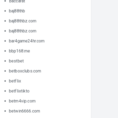
Baccarat
baj88thb
baj88thbz.com
baj88thbz.com
bar4game24hr.com
bbp168.me
bestbet
betboxclubs.com
betflix
betflixtikto
betm4vip.com
betwin6666.com