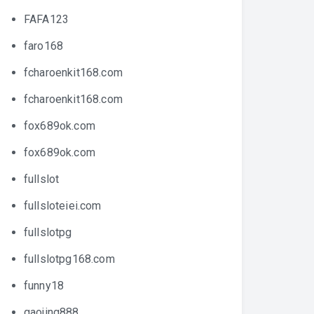
FAFA123
faro168
fcharoenkit168.com
fcharoenkit168.com
fox689ok.com
fox689ok.com
fullslot
fullsloteiei.com
fullslotpg
fullslotpg168.com
funny18
gaojing888