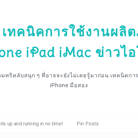
ร เทคนิคการใช้งานผลิต
one iPad iMac ข่าวไอ
คลับสนุก ๆ ที่อาจจะยังไม่เคยรู้มาก่อน เทคนิคการใช้
iPhone มือสอง
ite up and running in no time!
Pin Posts