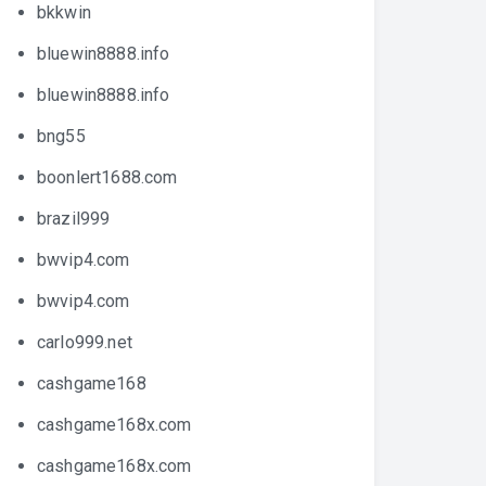
bkkwin
bluewin8888.info
bluewin8888.info
bng55
boonlert1688.com
brazil999
bwvip4.com
bwvip4.com
carlo999.net
cashgame168
cashgame168x.com
cashgame168x.com