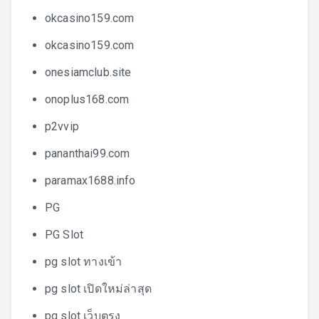
okcasino159.com
okcasino159.com
onesiamclub.site
onoplus168.com
p2vvip
pananthai99.com
paramax1688.info
PG
PG Slot
pg slot ทางเข้า
pg slot เปิดใหม่ล่าสุด
pg slot เว็บตรง