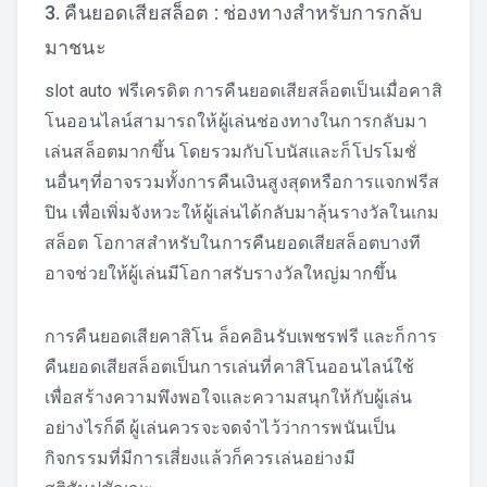
3. คืนยอดเสียสล็อต : ช่องทางสำหรับการกลับ
มาชนะ
slot auto ฟรีเครดิต
การคืนยอดเสียสล็อตเป็นเมื่อคาสิ
โนออนไลน์สามารถให้ผู้เล่นช่องทางในการกลับมา
เล่นสล็อตมากขึ้น โดยรวมกับโบนัสและก็โปรโมชั่
นอื่นๆที่อาจรวมทั้งการคืนเงินสูงสุดหรือการแจกฟรีส
ปิน เพื่อเพิ่มจังหวะให้ผู้เล่นได้กลับมาลุ้นรางวัลในเกม
สล็อต โอกาสสำหรับในการคืนยอดเสียสล็อตบางที
อาจช่วยให้ผู้เล่นมีโอกาสรับรางวัลใหญ่มากขึ้น
การคืนยอดเสียคาสิโน ล็อคอินรับเพชรฟรี และก็การ
คืนยอดเสียสล็อตเป็นการเล่นที่คาสิโนออนไลน์ใช้
เพื่อสร้างความพึงพอใจและความสนุกให้กับผู้เล่น
อย่างไรก็ดี ผู้เล่นควรจะจดจำไว้ว่าการพนันเป็น
กิจกรรมที่มีการเสี่ยงแล้วก็ควรเล่นอย่างมี