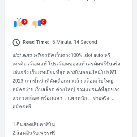
0
0
Read Time:
5 Minute, 14 Second
slot auto ฟรีเครดิต
เว็บตรง100% slot auto ฟรี
เครดิต สล็อตแท้ โปรสล็อตของแท้ เครดิตฟรีรับจริง
เล่นจริง เว็บเรทเยี่ยมที่สุด คาสิโนออนไลน์โปรดีปี
2023 เกมชั้นนำที่คัดเลือกมาแล้ว สล็อตเว็บใหญ่
สมัครง่าย เว็บสล็อต ค่ายใหญ่ รวมแบรนด์ที่สุดของ
แวดวงสล็อต พร้อมแจก … แตกหนัก … จ่ายจริง …
สมัครฟรี
1.คืนยอดเสียคาสิโน
2.ล็อคอินรับเพชรฟรี