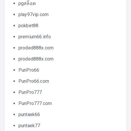
pgสล็อต
play97vip.com
pokbet88
premium66.info
proded888x.com
proded888x.com
PunPro66
PunPro66.com
PunPro777
PunPro777.com
puntaek66
puntaek77