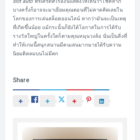
slot auto ฟรีเครดิต
เรื่องนี้แสดงให้เห็นว่าโชคลาภ
บางครั้งก็อาจจะมาเยี่ยมคุณตอนที่ไม่คาดคิดเลยใน
โลกของการเล่นสล็อตออนไลน์ หากว่ามันจะเป็นเหตุ
ที่เกิดขึ้นน้อย แม้กระนั้นก็ยังได้โอกาสในการได้รับ
รางวัลใหญ่ในครั้งใดก็ตามคุณหมุนวงล้อ นั่นเป็นสิ่งที่
ทำให้เกมนี้สนุกสนานมีคนเล่นมากมายได้รับความ
นิยมติดลมบนไม่มีตก
Share