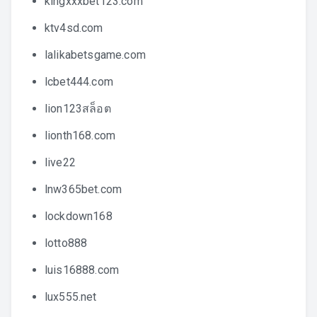
kingxxxbet123.com
ktv4sd.com
lalikabetsgame.com
lcbet444.com
lion123สล็อต
lionth168.com
live22
lnw365bet.com
lockdown168
lotto888
luis16888.com
lux555.net