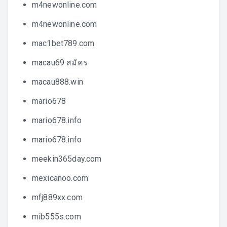
m4newonline.com
m4newonline.com
mac1bet789.com
macau69 สมัคร
macau888.win
mario678
mario678.info
mario678.info
meekin365day.com
mexicanoo.com
mfj889xx.com
mib555s.com