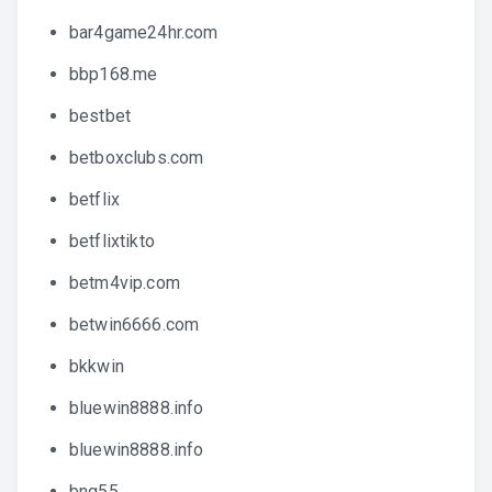
bar4game24hr.com
bbp168.me
bestbet
betboxclubs.com
betflix
betflixtikto
betm4vip.com
betwin6666.com
bkkwin
bluewin8888.info
bluewin8888.info
bng55