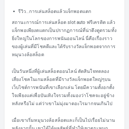
รีวิว…การเล่นสล็อตแล้วแจ็กพอตแตก
สถานะการณ์การเล่นสล็อต slot auto ฟรีเครดิต แล้ว
แจ็กพอเพียงตแตกเป็นปรากฏการณ์ที่น่าดึงดูดรวมทั้ง
ยิ่งใหญ่ในโลกของการพนันออนไลน์ นี่คือเรื่องราว
ของผู้เล่นที่มีโชคดีและได้รับรางวัลแจ็กพอตจากการ
หมุนวงล้อสล็อต
เป็นวันหนึ่งที่ผู้เล่นสล็อตออนไลน์ ตัดสินใจทดลอง
เสี่ยงโชคในเกมสล็อตที่มีรางวัลแจ็กพอตใหญ่ๆบน
เว็บไซต์การพนันที่เขาเลือกเล่น โดยมีความตั้งอกตั้ง
ใจเพียงแค่เพื่อบันเทิงใจรวมทั้งมองว่าโชคจะอยู่ข้าง
หลังหรือไม่ แต่ว่าเขาไม่มุ่งมาดอะไรมากจนเกินไป
เมื่อเขาเริ่มหมุนวงล้อสล็อตและก็เป็นไปเรื่อยไม่นาน
หลังจากนั้น เขาได้ได้ผลลัพธ์ที่ทำให้เขาตระหนก