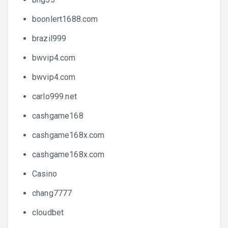
boonlert1688.com
brazil999
bwvip4.com
bwvip4.com
carlo999.net
cashgame168
cashgame168x.com
cashgame168x.com
Casino
chang7777
cloudbet