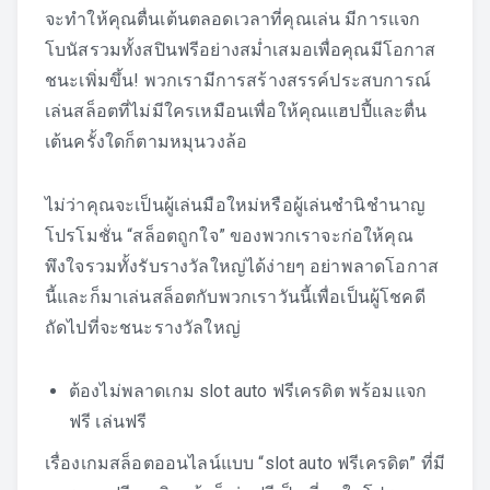
จะทำให้คุณตื่นเต้นตลอดเวลาที่คุณเล่น มีการแจก
โบนัสรวมทั้งสปินฟรีอย่างสม่ำเสมอเพื่อคุณมีโอกาส
ชนะเพิ่มขึ้น! พวกเรามีการสร้างสรรค์ประสบการณ์
เล่นสล็อตที่ไม่มีใครเหมือนเพื่อให้คุณแฮปปี้และตื่น
เต้นครั้งใดก็ตามหมุนวงล้อ
ไม่ว่าคุณจะเป็นผู้เล่นมือใหม่หรือผู้เล่นชำนิชำนาญ
โปรโมชั่น “สล็อตถูกใจ” ของพวกเราจะก่อให้คุณ
พึงใจรวมทั้งรับรางวัลใหญ่ได้ง่ายๆ อย่าพลาดโอกาส
นี้และก็มาเล่นสล็อตกับพวกเราวันนี้เพื่อเป็นผู้โชคดี
ถัดไปที่จะชนะรางวัลใหญ่
ต้องไม่พลาดเกม slot auto ฟรีเครดิต พร้อมแจก
ฟรี เล่นฟรี
เรื่องเกมสล็อตออนไลน์แบบ “slot auto ฟรีเครดิต” ที่มี