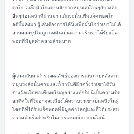
ตกใจ วงล้อหัวใจแดงหลังจากหมุนเสมือนๆกับวงล้อ
อื่นๆก่อนหน้าที่ผ่านมา แม้กระนั้นเพิ่มแจ็คพอตโก
ลด์บึ้มลงมา ผู้เล่นต้องการให้นิ่งเพื่อมั่นใจว่าเขาไม่ได้
อ่านผลสรุปไม่ถูก แต่มันเป็นความจริงเขาได้รับแจ็ค
พอตที่มีมูลค่าหลายล้านบาท
ผู้เล่นกลับมาสำรวจผลลัพธ์ของการเล่นภายหลังจาก
หมุนวงล้อนั้นครบและก็การันตีอีกครั้งว่าเขาได้รับ
รางวัลแจ็กพอเพียงตใหญ่อย่างแท้จริง นี่เป็นความติด
อกติดใจที่ไม่อาจจะเลี่ยงได้ทราบว่าเขาเป็นหนึ่งในผู้
โชคดีที่ได้รับแจ็คพอตที่มีมูลค่าใหญ่และก็ได้ประสบ
ความสำเร็จสำหรับในการเล่นสล็อตออนไลน์