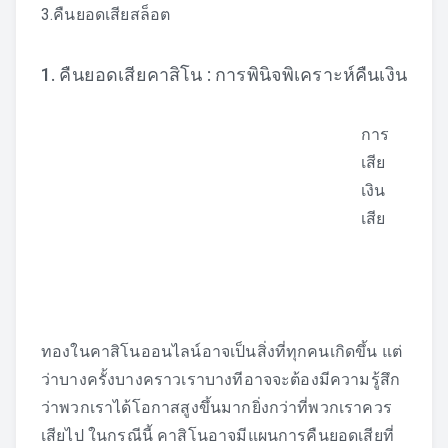
3.คืนยอดเสียสล็อต
1. คืนยอดเสียคาสิโน : การพินิจพิเคราะห์คืนเงิน
การ
เสีย
เงิน
เสีย
ทองในคาสิโนออนไลน์อาจเป็นสิ่งที่ทุกคนเกิดขึ้น แต่
ว่าบางครั้งบางคราวเราบางทีอาจจะต้องมีความรู้สึก
ว่าพวกเราได้โอกาสสูงขึ้นมากยิ่งกว่าที่พวกเราควร
เสียไป ในกรณีนี้ คาสิโนอาจมีแผนการคืนยอดเสียที่