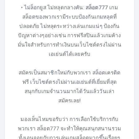
• ไม่ล็อกยูส ไม่หลุดกลางคัน:
สล็อต777
เกม
สล็อตของพวกเรามีระบบป้องกันเกมหลุดที่
ปลอดภัย ไม่หลุดระหว่างเล่นเกมแน่ๆ ป้องกัน
ปัญหาต่างๆอย่างเช่น การฟรีสปินแล้วเกมค้าง
มั่นใจสำหรับการทำเงินบนเว็บไซต์ตรงไม่ผ่าน
เอเย่นต์ได้เลยครับ
สมัครเป็นสมาชิกใหม่กับพวกเรา สล็อตเครดิต
ฟรี เว็บไซต์ตรงไม่ผ่านเอเย่นต์ที่เยี่ยมที่สุด
สนุกกับเกมจำนวนมากได้วันแล้ววันเล่า
สมัครเลย!
มองเห็นไหมขอรับว่า การเลือกใช้บริการกับ
พวกเรา สล็อต777 จะทำให้คุณสนุกสนานรวม
ทั้งเอนจอยกับการเล่นเกมสล็อตมากขึ้นเรื่อยๆ