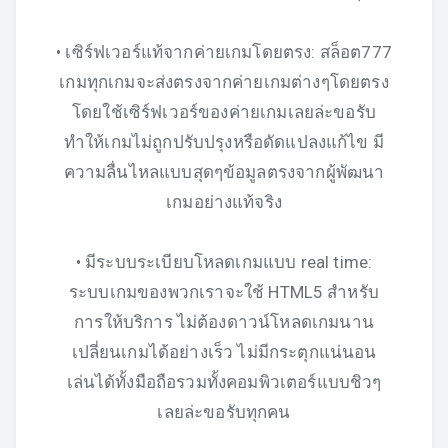
• เซิร์ฟเวอร์แท้จากค่ายเกมโดยตรง: สล็อต777
เกมทุกเกมจะส่งตรงจากค่ายเกมต่างๆโดยตรง
โดยใช้เซิร์ฟเวอร์ของค่ายเกมเลยล่ะขอรับ
ทำให้เกมไม่ถูกปรับปรุงหรือดัดแปลงแก้ไข มี
ความลื่นไหลแบบสุดๆข้อมูลตรงจากผู้พัฒนา
เกมอย่างแท้จริง
• มีระบบระเบียบโหลดเกมแบบ real time:
ระบบเกมของพวกเราจะใช้ HTML5 สำหรับ
การให้บริการ ไม่ต้องดาวน์โหลดเกมนาน
เปลี่ยนเกมได้อย่างเร็ว ไม่มีกระตุกแน่นอน
เล่นได้ทั้งมือถือรวมทั้งคอมพิวเตอร์แบบชิวๆ
เลยล่ะขอรับทุกคน