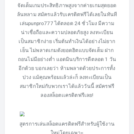
จัดเต็มเกมประสิทธิภาพสูงจากค่ายเกมสุดยอด
ล้นหลาม สมัครแล้วรับเครดิตฟรีได้เลยในทันที
เล่นpunpro777 ได้ตลอด 24 ชั่วโมง มีความ
น่าเชื่อถือและความปลอดภัยสูง ลงทะเบียน
เป็นสมาชิกง่าย เริ่มต้นทำเงินได้อย่างไม่ยาก
เย็น ไม่พลาดเกมดังยอดฮิตแบบจัดเต็ม ฝาก
ถอนไม่มีอย่างต่ำ แอดมินบริการดีตลอด 1 วัน
อีกด้วย บอกเลยว่า ห้ามพลาดด้วยประการทั้ง
ปวง แม้คุณพร้อมแล้วล่ะก็ ลงทะเบียนเป็น
สมาชิกใหม่กับพวกเราได้แล้ววันนี้ สมัครฟรี
ลองสล็อตเเครดิตฟรีเลย!
สูตรการเล่นสล็อตแครดิตฟรีสำหรับผู้ใช้งาน
ใหม่โดยเฉพาะ