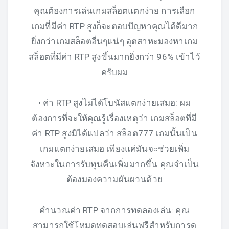
คุณต้องการเล่นเกมสล็อตแตกง่าย การเลือก
เกมที่มีค่า RTP สูงก็จะตอบปัญหาคุณได้ดีมาก
ยิ่งกว่าเกมสล็อตอื่นๆแน่ๆ อุตสาหะมองหาเกม
สล็อตที่มีค่า RTP สูงขึ้นมากยิ่งกว่า 96% เข้าไว้
ครับผม
• ค่า RTP สูงไม่ได้โบนัสแตกง่ายเสมอ: ผม
ต้องการที่จะให้คุณรู้เรื่องเหตุว่า เกมสล็อตที่มี
ค่า RTP สูงมิได้แปลว่า สล็อต777 เกมนั้นเป็น
เกมแตกง่ายเสมอ เพียงแค่มันจะช่วยเพิ่ม
จังหวะในการรับทุนคืนเพิ่มมากขึ้น คุณจำเป็น
ต้องมองความผันผวนด้วย
คำนวณค่า RTP จากการทดลองเล่น: คุณ
สามารถใช้โหมดทดสอบเล่นฟรีสำหรับการดู