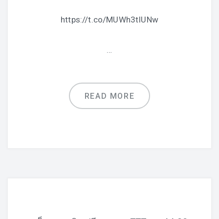
https://t.co/MUWh3tIUNw
…
READ MORE