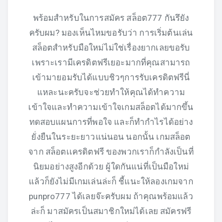
พร้อมสำหรับในการสมัคร สล็อต777 กันรึยัง
ครับผม? มองเห็นไหมขอรับว่า การเริ่มต้นเล่น
สล็อตสำหรับมือใหม่ไม่ใช่เรื่องยากเลยขอรับ
เพราะเรามีเครดิตฟรีเยอะมากที่คุณสามารถ
เข้ามายอมรับได้แบบชิวๆการรับเครดิตฟรีนี่
แหละนะครับจะช่วยทำให้คุณได้ทำความ
เข้าใจและทำความเข้าใจเกมสล็อตได้มากขึ้น
ทดสอบแผนการที่พอใจ และก็ทำกำไรได้อย่าง
ยั่งยืนในระยะยาวแน่นอน นอกนั้น เกมสล็อต
จาก สล็อตเเครดิตฟรี ของพวกเราก็กำลังเป็นที่
นิยมอย่างสูงอีกด้วย ผู้ใดกันแน่ที่เป็นมือใหม่
แล้วก็ยังไม่มีเกมเล่นล่ะก็ ชี้แนะให้ลองเกมจาก
punpro777 ได้เลยจ๊ะครับผม ถ้าคุณพร้อมแล้ว
ล่ะก็ มาสมัครเป็นสมาชิกใหม่ได้เลย สมัครฟรี