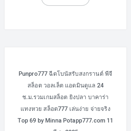
Punpro777 ฉีดโบนัสรับสงกรานต์ พีจี
สล็อต วอลเล็ต แอดมินดูแล 24
ช.ม.รวมเกมสล็อต ยิงปลา บาคาร่า
แทงหวย สล็อต777 เล่นง่าย จ่ายจริง
Top 69 by Minna Potapp777.com 11