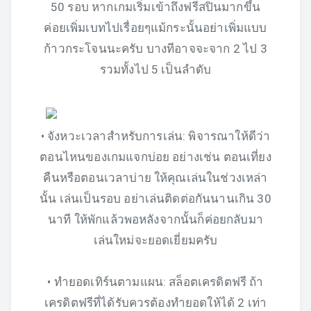
50 รอบ หากเกมเริ่มเข้าถึงฟรีสปินมากขึ้น
ค่อยเพิ่มเบทไปเรื่อยๆแม้กระนั้นอย่าเพิ่มแบบ
ก้าวกระโจนนะครับ บางทีอาจจะจาก 2 ไป 3
รวมทั้งไป 5 เป็นลำดับ
• จังหวะเวลาสำหรับการเล่น: พิจารณาให้ดีว่า
ตอนไหนของเกมแจกบ่อย อย่างเช่น ตอนเที่ยง
คืนหรือตอนเวลาบ่าย ให้คุณเล่นในช่วงเหล่า
นั้น เล่นเป็นรอบ อย่าเล่นติดต่อกันนานเกิน 30
นาที ให้พักแล้วพอหลังจากนั้นก็ค่อยกลับมา
เล่นใหม่จะยอดเยี่ยมครับ
• ทำยอดเทิร์นตามแผน: สล็อตเครดิตฟรี ถ้า
เครดิตฟรีที่ได้รับควรต้องทำยอดให้ได้ 2 เท่า