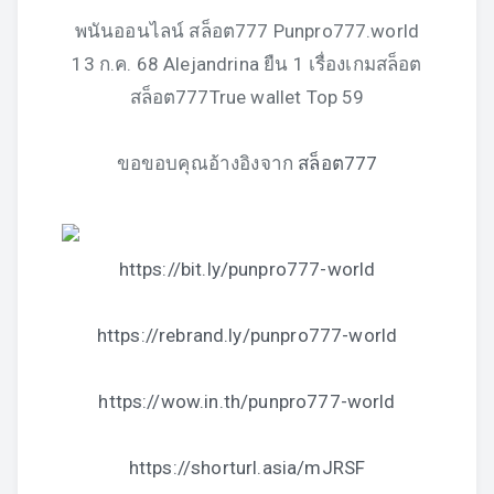
พนันออนไลน์ สล็อต777 Punpro777.world
13 ก.ค. 68 Alejandrina ยืน 1 เรื่องเกมสล็อต
สล็อต777True wallet Top 59
ขอขอบคุณอ้างอิงจาก
สล็อต777
https://bit.ly/punpro777-world
https://rebrand.ly/punpro777-world
https://wow.in.th/punpro777-world
https://shorturl.asia/mJRSF