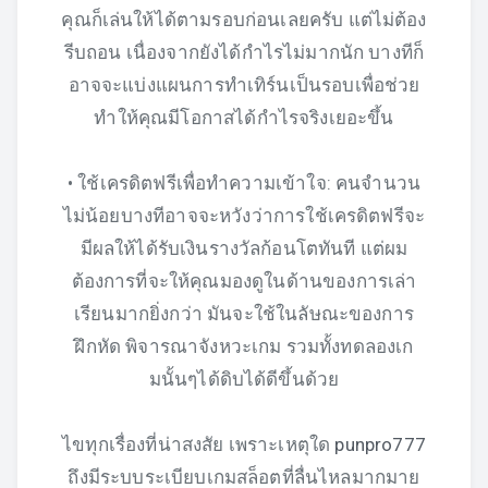
คุณก็เล่นให้ได้ตามรอบก่อนเลยครับ แต่ไม่ต้อง
รีบถอน เนื่องจากยังได้กำไรไม่มากนัก บางทีก็
อาจจะแบ่งแผนการทำเทิร์นเป็นรอบเพื่อช่วย
ทำให้คุณมีโอกาสได้กำไรจริงเยอะขึ้น
• ใช้เครดิตฟรีเพื่อทำความเข้าใจ: คนจำนวน
ไม่น้อยบางทีอาจจะหวังว่าการใช้เครดิตฟรีจะ
มีผลให้ได้รับเงินรางวัลก้อนโตทันที แต่ผม
ต้องการที่จะให้คุณมองดูในด้านของการเล่า
เรียนมากยิ่งกว่า มันจะใช้ในลัษณะของการ
ฝึกหัด พิจารณาจังหวะเกม รวมทั้งทดลองเก
มนั้นๆได้ดิบได้ดีขึ้นด้วย
ไขทุกเรื่องที่น่าสงสัย เพราะเหตุใด
punpro777
ถึงมีระบบระเบียบเกมสล็อตที่ลื่นไหลมากมาย