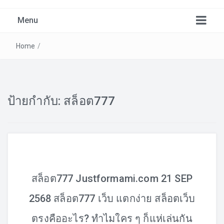
Menu
Blog
Home
/
Contact
ป้ายกำกับ:
สล็อต777
Lets get your new site up and running in no time!
Pin Posts
สล็อต777 Justformami.com 21 SEP
2568 สล็อต777 เว็บ แตกง่าย สล็อตเว็บ
ตรงคืออะไร? ทำไมใคร ๆ ก็แห่เล่นกัน