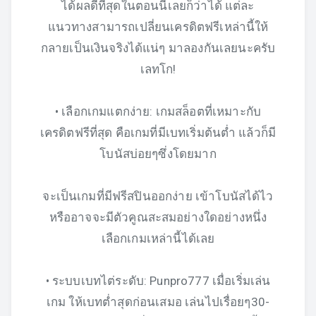
ได้ผลดีที่สุดในตอนนี้เลยก็ว่าได้ แต่ละ
แนวทางสามารถเปลี่ยนเครดิตฟรีเหล่านี้ให้
กลายเป็นเงินจริงได้แน่ๆ มาลองกันเลยนะครับ
เลทโก!
• เลือกเกมแตกง่าย: เกมสล็อตที่เหมาะกับ
เครดิตฟรีที่สุด คือเกมที่มีเบทเริ่มต้นต่ำ แล้วก็มี
โบนัสบ่อยๆซึ่งโดยมาก
จะเป็นเกมที่มีฟรีสปินออกง่าย เข้าโบนัสได้ไว
หรืออาจจะมีตัวคูณสะสมอย่างใดอย่างหนึ่ง
เลือกเกมเหล่านี้ได้เลย
• ระบบเบทไต่ระดับ: Punpro777 เมื่อเริ่มเล่น
เกม ให้เบทต่ำสุดก่อนเสมอ เล่นไปเรื่อยๆ30-