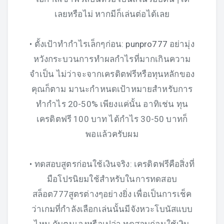
เลยหรือไม่ หากมีก็เล่นต่อได้เลย
• ตั้งเป้าทำกำไรเล็กๆก่อน:
punpro777
อย่ามุ่ง
หวังกระบวนการทำผลกำไรที่มากเกินความ
จำเป็น ไม่ว่าจะจากเครดิตฟรีหรือทุนหลักของ
คุณก็ตาม มานะกำหนดเป้าหมายสำหรับการ
ทำกำไร 20-50% เพียงแค่นั้น อาทิเช่น ทุน
เครดิตฟรี 100 บาท ได้กำไร 30-50 บาทก็
พอแล้วครับผม
• ทดสอบสูตรก่อนใช้เงินจริง: เครดิตฟรีคือสิ่งที่
มือโปรนิยมใช้สำหรับในการทดสอบ
สล็อต777สูตรต่างๆอย่างยิ่ง เพื่อเป็นการเช็ค
ว่าเกมที่กำลังเลือกเล่นนั้นมีจังหวะโบนัสแบบ